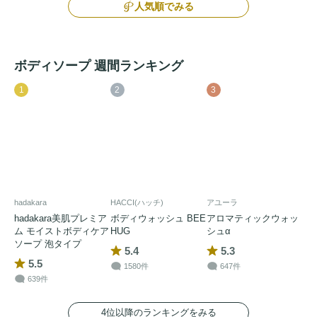
人気順でみる
ボディソープ 週間ランキング
1
2
3
hadakara
HACCI(ハッチ)
アユーラ
hadakara美肌プレミア
ボディウォッシュ BEE
アロマティックウォッ
ム モイストボディケア
HUG
シュα
ソープ 泡タイプ
5.4
5.3
5.5
1580件
647件
639件
4位以降のランキングをみる