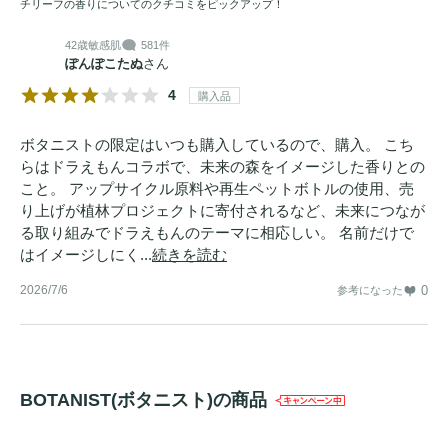
チリーフの香りについてのクチコミをピックアップ！
42歳
敏感肌
581件
ぽんぽこたぬ
さん
4
購入品
ボタニストの限定はいつも購入しているので、購入。 こち
らはドラえもんコラボで、未来の森をイメージした香りとの
こと。 アップサイクル原料や再生ペットボトルの使用、売
り上げが植林プロジェクトに寄付されるなど、未来につなが
る取り組みでドラえもんのテーマに相応しい。 名前だけで
はイメージしにく...
続きを読む
2026/7/6
0
参考になった
BOTANIST(ボタニスト)の商品