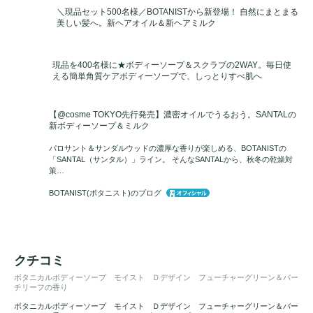
＼現品セット500名様／BOTANISTから新登場！ 自然にまとまる
美しい髪へ。新ヘアオイル＆新ヘアミルク
現品を400名様に★ボディーソープ＆スクラブの2WAY。毎日使
える簡単角質ケアボディーソープで、しっとりすべ肌へ
【@cosme TOKYO先行発売】濃密オイルでうるおう。SANTALの
新ボディーソープ＆ミルク
パロサント＆サンダルウッドの濃厚な香りが楽しめる、BOTANISTの
「SANTAL（サンタル）」ライン。 そんなSANTALから、秋冬の乾燥対
策…
BOTANIST(ボタニスト)のブログ
クチコミ
ボタニカルボディーソープ モイスト Ｄデザイン フューチャーグリーン＆バー
チリーフの香り
ボタニカルボディーソープ モイスト Ｄデザイン フューチャーグリーン＆バー