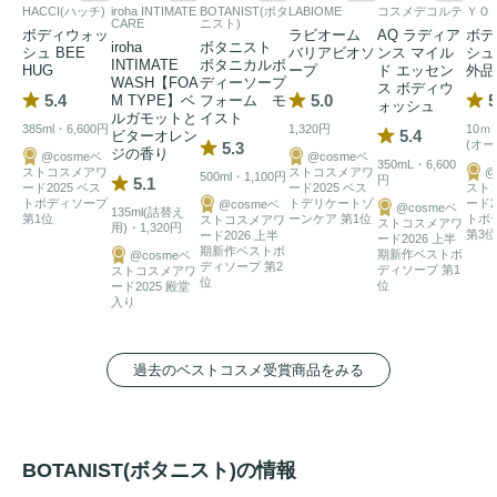
HACCI(ハッチ)
iroha INTIMATE
BOTANIST(ボタ
LABIOME
コスメデコルテ
ＹＯ
CARE
ニスト)
ボディウォッ
ラビオーム
AQ ラディア
ボデ
iroha
ボタニスト
シュ BEE
バリアビオソ
ンス マイル
シュ
INTIMATE
ボタニカルボ
HUG
ープ
ド エッセン
外品
WASH【FOA
ディーソープ
ス ボディウ
5.4
5.0
5
M TYPE】ベ
フォーム モ
ォッシュ
ルガモットと
イスト
385ml・6,600円
1,320円
10ｍ
5.4
ビターオレン
(オー
5.3
ジの香り
@cosmeベ
@cosmeベ
350mL・6,600
ストコスメアワ
ストコスメアワ
@
500ml・1,100円
円
5.1
ード2025 ベス
ード2025 ベス
スト
トボディソープ
トデリケートゾ
ード2
@cosmeベ
@cosmeベ
135ml(詰替え
第1位
ーンケア 第1位
トボ
ストコスメアワ
ストコスメアワ
用)・1,320円
第3位
ード2026 上半
ード2026 上半
期新作ベストボ
期新作ベストボ
@cosmeベ
ディソープ 第2
ディソープ 第1
ストコスメアワ
位
位
ード2025 殿堂
入り
過去のベストコスメ受賞商品をみる
BOTANIST(ボタニスト)の情報