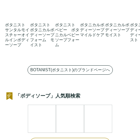
ボタニスト
ボタニスト
ボタニスト
ボタニカルボ
ボタニカルボ
ボタ
サンタルモイ
ボタニカルボ
ベビー ボタ
ディーソープ
ディーソープ
ディ
スチャーオイ
ディーソープ
ニカルベビー
マイルドケア
モイスト
ディ
ルインボディ
フォーム モ
ソープフォー
スト
ーソープ
イスト
ム
BOTANIST(ボタニスト)のブランドページへ
「ボディソープ」人気順検索