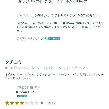
変化に！ディアボーテ ブルームドールの3STEPケア
ディアボーテが着目した「ひまわりのちから」で髪悩みをケア！
みなさん、こんにちは。ディアボーテ HIMAWARI編集部です。 ひまわり
の花が元気に咲く姿を目にする季節になりました！ 今回は、ディアボー
テ…
ディアボーテのブログ
クチコミ
オイルインシャンプー＆コンディショナー ムーミン マグノリア
オイルインシャンプー＆コンディショナー ムーミン マグノリアについてのクチ
コミをピックアップ！
47歳
混合肌
36件
fuku0801
さん
4
購入品