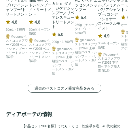
リファミルク
melt モイス
AQ リペア エ
エッセンシャ
メル
＆ｂｅ ダメ
プロテインシ
トシャンプー
ッセンスシャ
ルプレミアム
ーミ
ージケアシャ
ャンプー/ト
／トリートメ
ンプー
バリアシャン
ト 
ンプー／リペ
リートメント
ント
プー/コンデ
5.4
4
アレスキュー
ィショナー
4.8
4.8
トリートメン
スパークルモ
250g（チューブ
オー
ト
イスト
タイプ）・
10mL・198円
20ml (オープン
@
5,500円
価格)
5.0
4.9
スト
@cosmeベ
@cosmeベ
ード2
ストコスメアワ
@cosmeベ
200g・1,760円
30ml (オープン
ストコスメアワ
期新
ード2025 ベス
ストコスメアワ
価格)
ード2026 上半
アケア
トシャンプー・
ード2025 ベス
@cosmeベ
期新作ベストシ
トリートメント
トシャンプー・
ストコスメアワ
@cosmeベ
ャンプー・トリ
第2位
トリートメント
ード2026 上半
ストコスメアワ
ートメント 第1
第3位
期新作ベストシ
ード2025 下半
位
ャンプー・トリ
期ヘアケア新人
ートメント 第2
賞 第1位
位
過去のベストコスメ受賞商品をみる
ディアボーテの情報
【3品セット500名様】うねり・くせ・乾燥浮き毛、40代の髪の