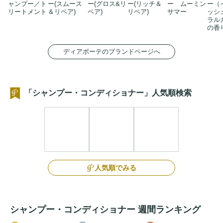
ャンプー／ト
ー(スムース
ー(グロス&リ
ー(リッチ＆
ー ムーミン
ー（
リートメント
＆リペア)
ペア)
リペア)
サマー
ッシ
ラル
の香
ディアボーテのブランドページへ
「シャンプー・コンディショナー」人気順検索
人気順でみる
シャンプー・コンディショナー 週間ランキング