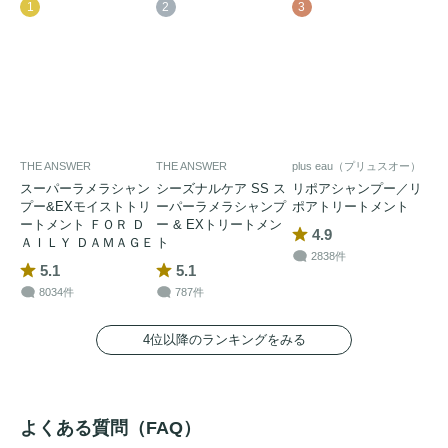
1
2
3
THE ANSWER
THE ANSWER
plus eau（プリュスオー）
スーパーラメラシャン
シーズナルケア SS ス
リポアシャンプー／リ
プー&EXモイストトリ
ーパーラメラシャンプ
ポアトリートメント
ートメント ＦＯＲ Ｄ
ー & EXトリートメン
4.9
ＡＩＬＹ ＤＡＭＡＧＥ
ト
2838件
5.1
5.1
8034件
787件
4位以降のランキングをみる
よくある質問（FAQ）