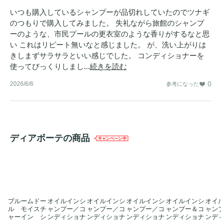
いつも購入しているシャンプーが品切れしていたのでツナギ
のつもりで購入してみました。 失礼ながら旅館のシャンプ
ーのような、市民プールの更衣室のような香りがするなと思
い これはリピート無いなと感じました。 が、洗い上がりは
きしまずサラサラといい感じでした。 コンディショナーを
使ってびっくりしまし...
続きを読む
2026/6/6
0
参考になった
ディアボーテの商品
ブルームドー
オイルインシ
オイルインシ
オイルインシ
オイルインシ
オイ
ル モイスチ
ャンプー／コ
ャンプー／コ
ャンプー／コ
ャンプー＆コ
ャン
ャーイン シ
ンディショナ
ンディショナ
ンディショナ
ンディショナ
ンデ