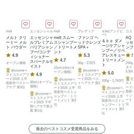
melt
エッセンシャル
melt
プレディア
＆be(アンドビ
コス
ー)
メルト クリ
エッセンシャ
melt スムー
ファンゴ ヘ
AQ
＆ｂｅ ダメ
ーミー メル
ルプレミアム
スシャンプー
ッドクレンズ
ッセ
ージケアシャ
ト パウダー
バリアシャン
／トリートメ
SPA＋
ンプ
ンプー／リペ
プー/コンデ
ント
4.9
5.3
5
アレスキュー
ィショナー
4.7
トリートメン
スパークルモ
オープン価格
30g・275円
250
ト
イスト
タイ
10ml+10ml (オ
@cosmeベ
@cosmeベ
5,50
ープン価格)
5.0
4.9
ストコスメアワ
ストコスメアワ
ード2026 上半
ード2025 ベス
@
@cosmeベ
200g・1,760円
30ml (オープン
期新作ベストヘ
トヘアケア 第2
スト
ストコスメアワ
価格)
アケア 第3位
位
ード2
ード2025 上半
@cosmeベ
期新
期新作ベストシ
ストコスメアワ
@cosmeベ
ャン
ャンプー・トリ
ード2026 上半
ストコスメアワ
ート
ートメント 第2
期新作ベストシ
ード2025 下半
位
位
ャンプー・トリ
期ヘアケア新人
ートメント 第2
賞 第1位
位
過去のベストコスメ受賞商品をみる