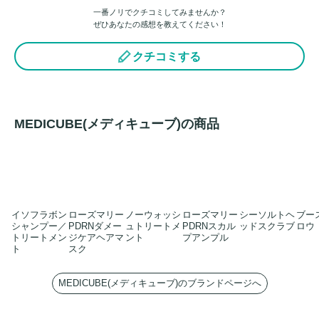
一番ノリでクチコミしてみませんか？
ぜひあなたの感想を教えてください！
クチコミする
MEDICUBE(メディキューブ)の商品
イソフラボン
ローズマリー
ノーウォッシ
ローズマリー
シーソルトヘ
ブー
シャンプー／
PDRNダメー
ュトリートメ
PDRNスカル
ッドスクラブ
ロウ
トリートメン
ジケアヘアマ
ント
プアンプル
ト
スク
MEDICUBE(メディキューブ)のブランドページへ