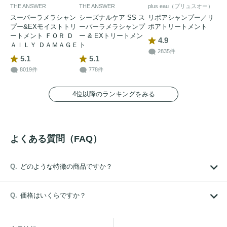
THE ANSWER
THE ANSWER
plus eau（プリュスオー）
スーパーラメラシャン
シーズナルケア SS ス
リポアシャンプー／リ
プー&EXモイストトリ
ーパーラメラシャンプ
ポアトリートメント
ートメント ＦＯＲ Ｄ
ー & EXトリートメン
4.9
ＡＩＬＹ ＤＡＭＡＧＥ
ト
2835件
5.1
5.1
8019件
778件
4位以降のランキングをみる
よくある質問（FAQ）
どのような特徴の商品ですか？
価格はいくらですか？