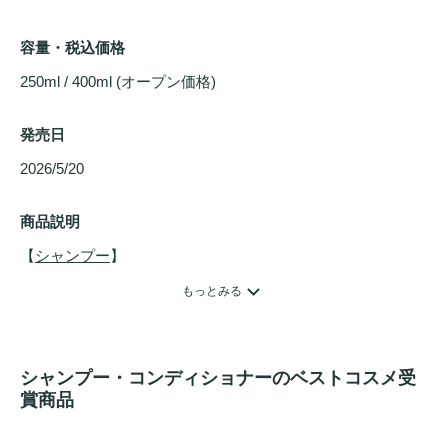
容量・税込価格
250ml / 400ml (オープン価格)
発売日
2026/5/20 
商品説明
【
シャンプー
】

PDRN×ローズマリーカプセルで、マイルドな頭皮のスケー
もっとみる
リングと栄養ケアが可能！

3重の高効能成分でなめらかな髪へ導きます。

シャンプー・コンディショナーのベストコスメ受
【
コンディショナー
】

賞商品
サーモンPDRNと植物性タンパク質の配合により、

ハリコシケアからダメージケアまで2 in 1 ケア!