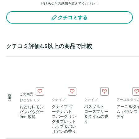
ぜひあなたの感想を教えてください！
クチコミする
クチコミ評価4.5以上の商品で比較
この商品
商
品
クナイプ
クナイプ
アーユルタイ
おとなレモン
クナイプ グ
バスソルト
アーユルタ
おとなレモン
ーテナハト
ローズマリー
ム バランス
バスパウダー
スパークリン
＆タイムの香
デイ
from広島
グタブレット
り
ホップ＆バレ
リアンの香り