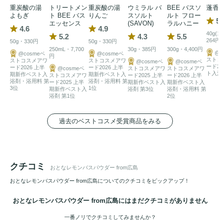
重炭酸の湯
トリートメン
重炭酸の湯
ウミラル バ
BEE バスソ
蓬香
よもぎ
ト BEE バス
りんご
スソルト
ルト フロー
5
エッセンス
(SAVON)
ラルハニー
4.6
4.9
40g
5.2
4.3
5.5
264
50g・330円
50g・330円
250mL・7,700
30g・385円
300g・4,400円
@
@cosmeベ
@cosmeベ
円
スト
ストコスメアワ
ストコスメアワ
@cosmeベ
@cosmeベ
ード2
ード2026 上半
ード2026 上半
@cosmeベ
ストコスメアワ
ストコスメアワ
ト入
期新作ベスト入
期新作ベスト入
ストコスメアワ
ード2025 上半
ード2026 上半
浴剤・浴用料 第
浴剤・浴用料 第
ード2025 上半
期新作ベスト入
期新作ベスト入
3位
1位
期新作ベスト入
浴剤 第3位
浴剤・浴用料 第
浴剤 第1位
2位
過去のベストコスメ受賞商品をみる
クチコミ
おとなレモンバスパウダー from広島
おとなレモンバスパウダー from広島についてのクチコミをピックアップ！
おとなレモンバスパウダー from広島にはまだクチコミがありません
一番ノリでクチコミしてみませんか？