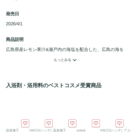
発売日
2026/4/1 
商品説明
広島県産レモン果汁&瀬戸内の海塩を配合した、広島の海を
感じるバスパウダー。

もっとみる
瀬戸内の海色をイメージした湯色とハーバルレモンの香り
が、バスルーム広がります。

保湿&塩素中和成分（グリシン）配合で、湯あたりまろやか
入浴剤・浴用料のベストコスメ受賞商品
に。

穏やかな暖かい海に浮かぶように、ここちよいバスタイム
を。
温泉撫子
HACCI(ハッチ)
温泉撫子
umiral
HACCI(ハッチ)
アユ