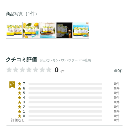
商品写真
（1件）
クチコミ評価
おとなレモンバスパウダー from広島
0
0件
-pt
7
0件
6
0件
5
0件
4
0件
3
0件
2
0件
1
0件
0
0件
評価なし
0件