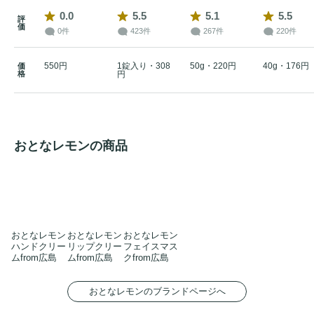
0.0
5.5
5.1
5.5
評
価
0件
423件
267件
220件
550円
1錠入り・308
50g・220円
40g・176円
価
格
円
おとなレモンの商品
おとなレモン
おとなレモン
おとなレモン
ハンドクリー
リップクリー
フェイスマス
ムfrom広島
ムfrom広島
クfrom広島
おとなレモンのブランドページへ