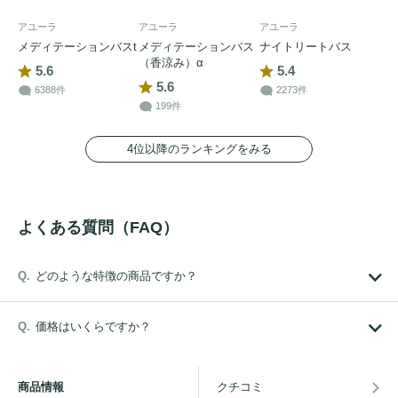
アユーラ
アユーラ
アユーラ
メディテーションバスt
メディテーションバス
ナイトリートバス
（香涼み）α
5.6
5.4
5.6
6388件
2273件
199件
4位以降のランキングをみる
よくある質問（FAQ）
どのような特徴の商品ですか？
価格はいくらですか？
商品情報
クチコミ