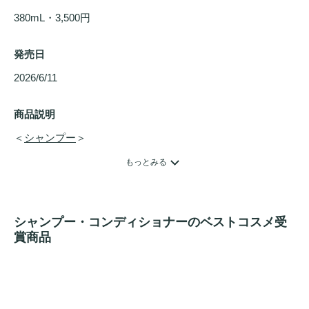
380mL・3,500円
発売日
2026/6/11 
商品説明
＜
シャンプー
＞

【全成分2番目にPPT*2配合】高濃度*1PPT*2処方。PPT*2は
もっとみる
髪の主成分ケラチン（タンパク質）を、分解して小さくする
ことで、ダメージを受けた髪にとどまり、内外から補修する
ことに優れた成分。

シャンプー・コンディショナーのベストコスメ受
KERAT:IN2シリーズの
シャンプー
は、ケラチンPPT*2を洗浄
賞商品
剤化し、全成分の2番目に表示されるほど高配合。“補修しな
がら洗う”ことを実現。

【ハイダメージ特化シリーズKERAT:IN2（ケラチンドゥ）誕