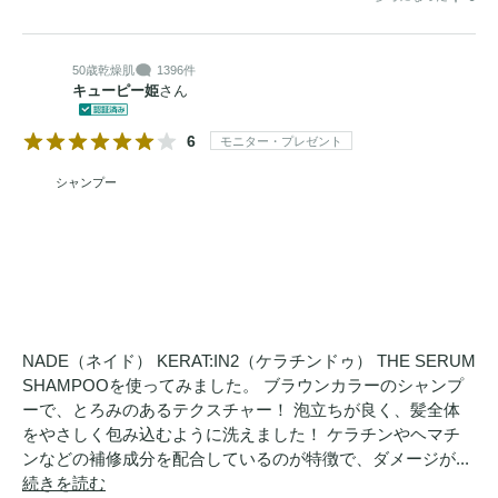
でケラチン*3と結びつき、髪の芯から補修しながら、乾燥に
よるうねり感・パサつき・広がりまでも整えていく。ケラチ
ン*1で満たされた髪が、熱とともに整っていく。触れた瞬
50歳
乾燥肌
1396件
キューピー姫
さん
間、もう感じる。補修され、健やかさが定着した髪をつく
る、
サロン
品質
トリートメント
。

6
モニター・プレゼント
シャンプー
【ローズエクラの香り】香水メーカーと開発した、シリーズ
共通のオリジナルレイヤードノート。やさしく、満開に咲く
ローズに、ほのかな果実の甘さとムスクの余韻を重ねます。
気配まで華やぐローズの香りが持続し続ける独自の香りをお
楽しみください。

NADE（ネイド） KERAT:IN2（ケラチンドゥ） THE SERUM
*1 メドウフォーム-δ-ラクトン、γ-ドコサラクトン（補修）*2 
SHAMPOOを使ってみました。 ブラウンカラーのシャンプ
ポリペプチド：加水分解ケラチン（カシミヤヤギ）（補修）
ーで、とろみのあるテクスチャー！ 泡立ちが良く、髪全体
*3 ポリペプチド：ココイル加水分解ケラチンK（羊毛）（洗
をやさしく包み込むように洗えました！ ケラチンやヘマチ
浄剤）、加水分解ケラチン（カシミヤヤギ）（補修）、加水
ンなどの補修成分を配合しているのが特徴で、ダメージが...
分解ケラチン（羊毛）（補修） *4 ヘマチン（補修）
続きを読む