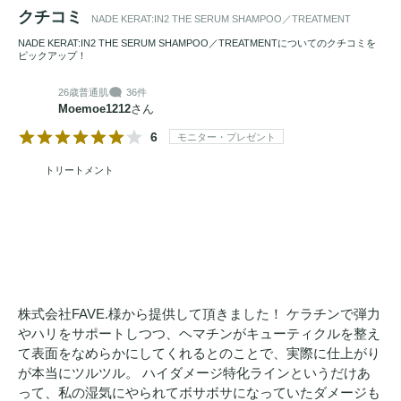
共通のオリジナルレイヤードノート。やさしく、満開に咲く
クチコミ
NADE KERAT:IN2 THE SERUM SHAMPOO／TREATMENT
ローズに、ほのかな果実の甘さとムスクの余韻を重ねます。
NADE KERAT:IN2 THE SERUM SHAMPOO／TREATMENTについてのクチコミを
気配まで華やぐローズの香りが持続し続ける独自の香りをお
ピックアップ！
楽しみください。

26歳
普通肌
36件
Moemoe1212
さん
*1 ネイド KT
ヘアトリートメント
比 *2 ポリペプチド：ココイ
6
モニター・プレゼント
ル加水分解ケラチンK（羊毛）（洗浄剤）、加水分解ケラチ
ン（カシミヤヤギ）（補修）*3 ポリペプチド：ココイル加水
トリートメント
分解ケラチンK（羊毛）（洗浄剤）、加水分解ケラチン（カ
シミヤヤギ）（補修）、加水分解ケラチン（羊毛）（補修） 
*4 ヘマチン（補修）

＜
トリートメント
＞

【2種類のラクトン*1とPPT*2を組み合わせた処方】
ドライ
株式会社FAVE.様から提供して頂きました！ ケラチンで弾力
ヤー
やアイロンの熱に反応して、髪の内部と表面がダブルで
やハリをサポートしつつ、ヘマチンがキューティクルを整え
て表面をなめらかにしてくれるとのことで、実際に仕上がり
整う。メドウフォーム-δ-ラクトンとγ-ドコサラクトン（エル
が本当にツルツル。 ハイダメージ特化ラインというだけあ
カラクトン）*1の2種類を厳選配合。メドウフォーム-δ-ラク
って、私の湿気にやられてボサボサになっていたダメージも
トンは熱でキューティクルを整え、なめらかな
ツヤ
とさらり