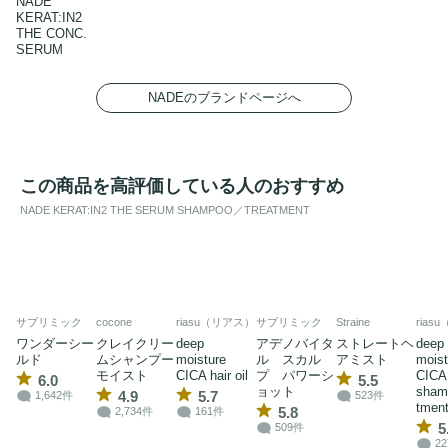
NADE
KERAT:IN2
THE CONC.
SERUM
NADEのブランドページへ
この商品を高評価している人のおすすめ
NADE KERAT:IN2 THE SERUM SHAMPOO／TREATMENT
サブリミック
cocone
riasu（リアス）
サブリミック
Straine
rias
ワンダーシー
クレイクリー
deep
アデノバイタ
ストレートヘ
deep
ルド
ムシャンプー
moisture
ル スカル
アミスト
moist
モイスト
CICA hair oil
プ パワーシ
CICA
6.0
5.5
ョット
sham
4.9
5.7
1,642件
523件
tmen
5.8
2,734件
161件
5
509件
2