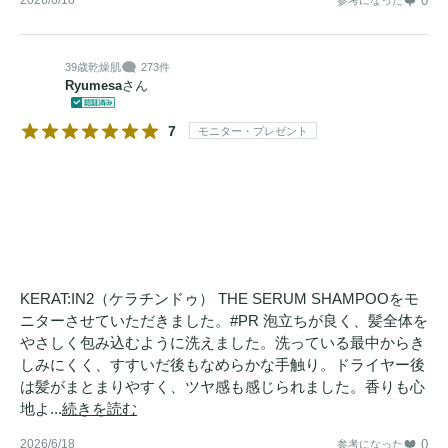
0
に本来の美しさが宿ると、喜びの声が漏れ、おもわず触れた
くなる。KERAT:IN2は、ハイダメージをあきらめない、「ま
39歳
乾燥肌
273件
た撫でたくなる髪」を叶えます。

Ryumesa
さん
【カシミヤケラチンPPT*2で、補修を仕上げる】PPT*2は髪
7
モニター・プレゼント
の主成分ケラチンなどのタンパク質を、分解して小さくする
ことで、ダメージを受けた髪にとどまり、内外から補修する
ことに優れた成分。KERAT:IN2シリーズの
トリートメント
は、カシミヤヤギ由来のPPT*2を厳選配合。補修され、髪に
健やかさが定着する、“
サロン
品質”
トリートメント
。

KERAT:IN2（ケラチンドゥ） THE SERUM SHAMPOOをモ
【ケラチン*3で満たされた髪を、熱で仕上げる補修。】洗う
ニターさせていただきました。#PR 泡立ちが良く、髪全体を
ことでケラチン*3を届けたその髪に、「熱で仕上げる補修」
やさしく包み込むように洗えました。洗っている最中からき
を―。

しみにくく、すすいだ後もなめらかな手触り。ドライヤー後
仕込む、整える、熱で完成させる。ベースとなるのは、髪と
は髪がまとまりやすく、ツヤ感も感じられました。香りも心
地よ...
続きを読む
同じケラチン由来の
トリートメント
処方。そこに組み合わせ
たのは、熱で美しさを定着させる2つのラクトン成分*1。熱
2026/6/18
0
参考になった