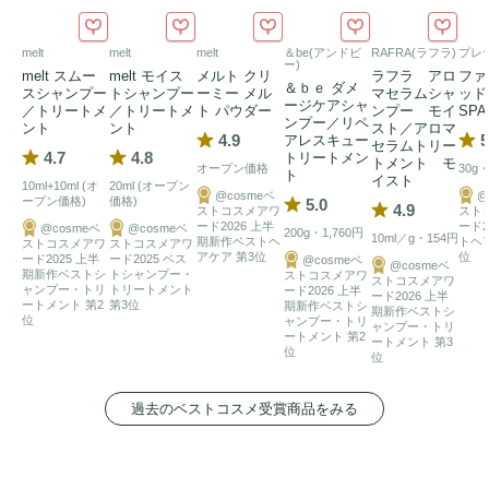
生】美容室とEC専売品。

ハイダメージをあきらめない。どんな髪も、わたしらしく。
melt
melt
melt
＆be(アンドビ
RAFRA(ラフラ)
プレ
ー)
どんなに傷んでしまった髪でも、隠したり諦めないで欲し
melt スムー
melt モイス
メルト クリ
ラフラ アロ
ファ
＆ｂｅ ダメ
スシャンプー
トシャンプー
ーミー メル
マセラムシャ
ッド
い。明るい色も、自分らしさも、思いきり楽しむ。 

ージケアシャ
／トリートメ
／トリートメ
ト パウダー
ンプー モイ
SP
ンプー／リペ
KERAT:IN2は、髪の80％以上を占めるケラチン*3を高配合。
ント
ント
スト／アロマ
4.9
5
アレスキュー
セラムトリー
こだわり抜いたダメージケア処方に挑戦しました。さらに、
4.7
4.8
トリートメン
トメント モ
オープン価格
30g
ト
イスト
プロが愛する補修成分、ヘマチン*4の力をアイテムに合わせ
10ml+10ml (オ
20ml (オープン
@cosmeベ
@
ープン価格)
価格)
5.0
4.9
ベストな処方で配合。傷んだ髪をダイレクトにケアすること
ストコスメアワ
スト
ード2026 上半
ード2
@cosmeベ
@cosmeベ
200g・1,760円
で、洗うたび、乾かすたびに、
ツヤ
とまとまりがよみがえ
10ml／g・154円
期新作ベストヘ
トヘ
ストコスメアワ
ストコスメアワ
アケア 第3位
位
ード2025 上半
ード2025 ベス
@cosmeベ
る。髪に本来の美しさが宿ると、喜びの声が漏れ、おもわず
@cosmeベ
期新作ベストシ
トシャンプー・
ストコスメアワ
ストコスメアワ
ャンプー・トリ
トリートメント
ード2026 上半
触れたくなる。KERAT:IN2は、ハイダメージをあきらめな
ード2026 上半
ートメント 第2
第3位
期新作ベストシ
期新作ベストシ
位
ャンプー・トリ
い、「また撫でたくなる髪」を叶えます。

ャンプー・トリ
ートメント 第2
ートメント 第3
位
位
【テクスチャー】とろみブラウンのテクスチャー。この色
は、ヘマチン*4の証。濃密PPT*2泡で洗う補修体験。

過去のベストコスメ受賞商品をみる
【ローズエクラの香り】香水メーカーと開発した、シリーズ