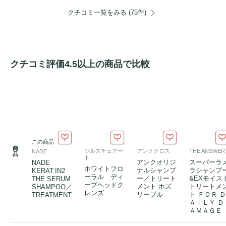
クチコミ一覧をみる (75件)
クチコミ評価4.5以上の商品で比較
この商品
商
ジルスチュアー
アンククロス
THE ANSWER
NADE
品
ト
アンクオリジ
スーパーラ
NADE
ホワイトフロ
ナルシャンプ
ラシャンプ
KERAT:IN2
ーラル ディ
ー／トリート
&EXモイス
THE SERUM
ープヘッドク
メント ホズ
トリートメ
SHAMPOO／
レンズ
リーブル
ト ＦＯＲ Ｄ
TREATMENT
ＡＩＬＹ Ｄ
ＡＭＡＧＥ