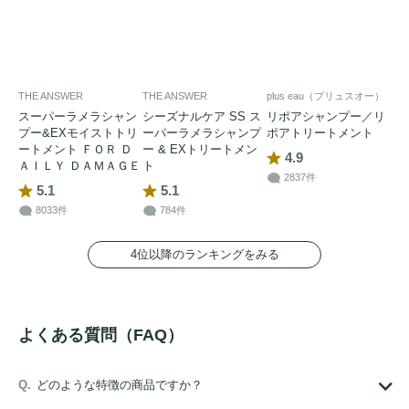
THE ANSWER
THE ANSWER
plus eau（プリュスオー）
スーパーラメラシャン
シーズナルケア SS ス
リポアシャンプー／リ
プー&EXモイストトリ
ーパーラメラシャンプ
ポアトリートメント
ートメント ＦＯＲ Ｄ
ー & EXトリートメン
4.9
ＡＩＬＹ ＤＡＭＡＧＥ
ト
2837件
5.1
5.1
8033件
784件
4位以降のランキングをみる
よくある質問（FAQ）
どのような特徴の商品ですか？