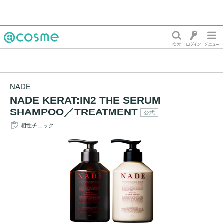
@cosme
NADE
NADE KERAT:IN2 THE SERUM
SHAMPOO／TREATMENT
公式
相性チェック