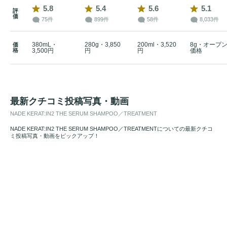
5.8
5.4
5.6
5.1
評
価
75件
899件
58件
8,033件
380mL・
280g・3,850
200ml・3,520
8g・オープ
価
格
3,500円
円
円
価格
最新クチコミ投稿写真・動画
NADE KERAT:IN2 THE SERUM SHAMPOO／TREATMENT
NADE KERAT:IN2 THE SERUM SHAMPOO／TREATMENTについての最新クチコ
ミ投稿写真・動画をピックアップ！