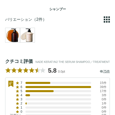
シャンプー
バリエーション
（2件）
クチコミ評価
NADE KERAT:IN2 THE SERUM SHAMPOO／TREATMENT
5.8
75件
0.0pt
7
15件
6
39件
5
17件
4
3件
3
0件
2
1件
1
0件
0
0件