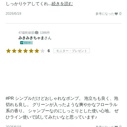
しっかりケアしてくれ...
続きを読む
とした手触りをつくり、軽い質感のまま、髪表面の乱れを整
2026/6/19
0
参考になった
え、扱いやすくします。γ-ドコサラクトンは熱で髪の表面を
なめらかに整え、まとまりと形状キープ力をサポートし、湿
気による広がりを抑え、
スタイリング
をキープします。

47歳
乾燥肌
1386件
みきみきちゃま
さん
【ハイダメージ特化シリーズKERAT:IN2（ケラチンドゥ）誕
6
生】美容室とEC専売品。

モニター・プレゼント
ハイダメージをあきらめない。どんな髪も、わたしらしく。
どんなに傷んでしまった髪でも、隠したり諦めないで欲し
い。

明るい色も、自分らしさも、思いきり楽しむ。

KERAT:IN2は、髪の80％以上を占めるケラチン*3を高配合。
こだわり抜いたダメージケア処方に挑戦しました。さらに、
#PR シンプルだけどおしゃれなポンプ。 泡立ちも良く、泡
プロが愛する補修成分、ヘマチン*4の力をアイテムに合わせ
切れも良し。 グリーンが入ったような爽やかなフローラル
ベストな処方で配合。傷んだ髪をダイレクトにケアすること
系の香り。 シャンプーなのにしっとりとした使い心地。 ぜ
ひライン使いで試してみたいなと思っています♪
で、

洗うたび、乾かすたびに、
ツヤ
とまとまりがよみがえる。髪
2026/6/18
参考になった