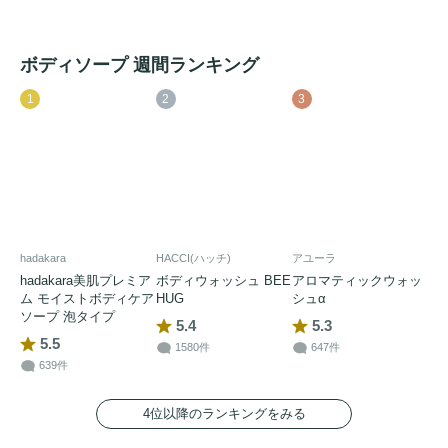
ボディソープ 週間ランキング
1
2
3
hadakara
HACCI(ハッチ)
アユーラ
hadakara美肌プレミア
ボディウォッシュ BEE
アロマティックウォッ
ム モイストボディケア
HUG
シュα
ソープ 泡タイプ
5.4
5.3
5.5
1580件
647件
639件
4位以降のランキングをみる