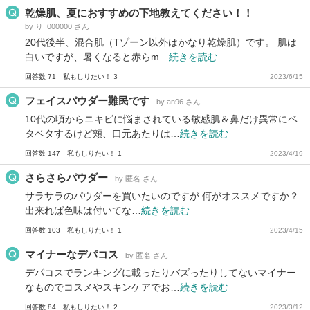
乾燥肌、夏におすすめの下地教えてください！！
by り_000000 さん
20代後半、混合肌（Tゾーン以外はかなり乾燥肌）です。 肌は
白いですが、暑くなると赤らm…
続きを読む
回答数 71
私もしりたい！ 3
2023/6/15
フェイスパウダー難民です
by an96 さん
10代の頃からニキビに悩まされている敏感肌＆鼻だけ異常にベ
タベタするけど頬、口元あたりは…
続きを読む
回答数 147
私もしりたい！ 1
2023/4/19
さらさらパウダー
by 匿名 さん
サラサラのパウダーを買いたいのですが 何がオススメですか？
出来れば色味は付いてな…
続きを読む
回答数 103
私もしりたい！ 1
2023/4/15
マイナーなデパコス
by 匿名 さん
デパコスでランキングに載ったりバズったりしてないマイナー
なものでコスメやスキンケアでお…
続きを読む
回答数 84
私もしりたい！ 2
2023/3/12