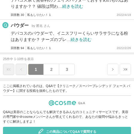
りますか？？ 値段は問わ…
続きを読む
回答数 30
私もしりたい！ 1
2022/4/19
パウダー
by 匿名 さん
デパコスのパウダーで、イニスフリーくらいサラサラになる粉
はありますか？ ナーズのプレ…
続きを読む
回答数 94
私もしりたい！ 1
2022/2/26
25件中 1-10件を表示
1
2
3
ここに掲載されているのは、Q&Aで【クリニーク／スーパーブレンデッド フェース パ
ウダー】に関する投稿を抜粋したものです。
Q&Aは美容のことならなんでも解決できるみんなのコミュニティサービスです。美容
の専門家や＠cosmeメンバーさんが答えてくれるので、あなたの疑問や悩みもきっと
すぐに解決しますよ！
この商品についてQ&Aで質問する