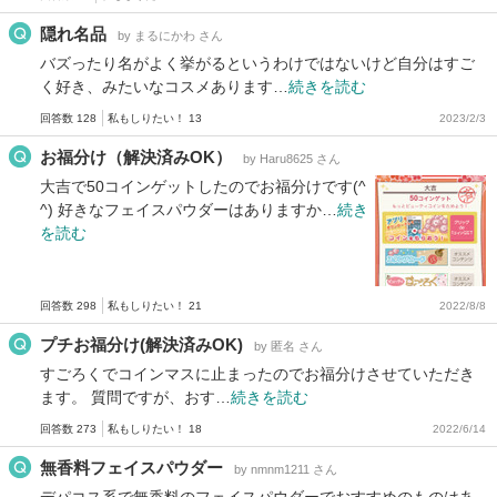
隠れ名品
by まるにかわ さん
バズったり名がよく挙がるというわけではないけど自分はすご
く好き、みたいなコスメあります…
続きを読む
回答数 128
私もしりたい！ 13
2023/2/3
お福分け（解決済みOK）
by Haru8625 さん
大吉で50コインゲットしたのでお福分けです(^
^) 好きなフェイスパウダーはありますか…
続き
を読む
回答数 298
私もしりたい！ 21
2022/8/8
プチお福分け(解決済みOK)
by 匿名 さん
すごろくでコインマスに止まったのでお福分けさせていただき
ます。 質問ですが、おす…
続きを読む
回答数 273
私もしりたい！ 18
2022/6/14
無香料フェイスパウダー
by nmnm1211 さん
デパコス系で無香料のフェイスパウダーでおすすめのものはあ