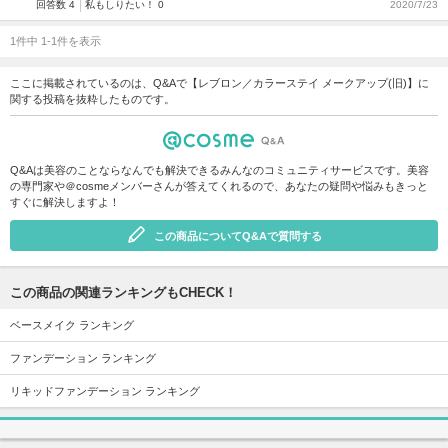
回答数 4
私もしりたい！ 0
2020/7/23
1件中 1-1件を表示
ここに掲載されているのは、Q&Aで【レブロン／カラーステイ メークアップ(旧)】に
関する投稿を抜粋したものです。
Q&Aは美容のことならなんでも解決できるみんなのコミュニティサービスです。美容
の専門家や＠cosmeメンバーさんが答えてくれるので、あなたの疑問や悩みもきっと
すぐに解決しますよ！
この商品についてQ&Aで質問する
この商品の関連ランキングもCHECK！
ベースメイク ランキング
ファンデーション ランキング
リキッドファンデーション ランキング