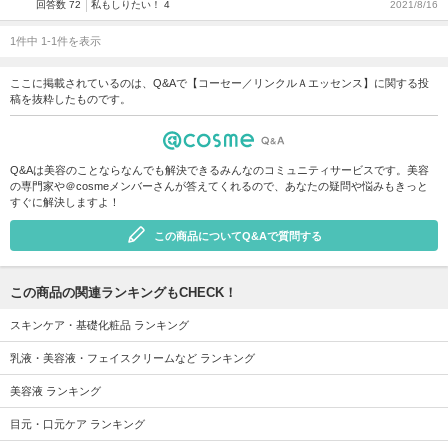
回答数 72
私もしりたい！ 4
2021/8/16
1件中 1-1件を表示
ここに掲載されているのは、Q&Aで【コーセー／リンクルＡエッセンス】に関する投
稿を抜粋したものです。
Q&Aは美容のことならなんでも解決できるみんなのコミュニティサービスです。美容
の専門家や＠cosmeメンバーさんが答えてくれるので、あなたの疑問や悩みもきっと
すぐに解決しますよ！
この商品についてQ&Aで質問する
この商品の関連ランキングもCHECK！
スキンケア・基礎化粧品 ランキング
乳液・美容液・フェイスクリームなど ランキング
美容液 ランキング
目元・口元ケア ランキング