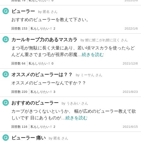
回答数 78
私もしりたい！ 0
2022/2/6
ビューラー
by 匿名 さん
おすすめのビューラーを教えて下さい。
回答数 153
私もしりたい！ 2
2022/1/6
カールキープ力のあるマスカラ
by 鯉に鯉こがれ鯉に泣く さん
まつ毛が無駄に長く大量にあり、若い頃マスカラを使ったらど
んどん重さでまつ毛が視界の邪魔…
続きを読む
回答数 64
私もしりたい！ 0
2021/12/8
オススメのビューラーは？？
by ミーサん さん
オススメのビューラーなんですか？？
回答数 220
私もしりたい！ 3
2021/8/23
おすすめのビューラー
by うきみい さん
カーブがきつくないというか、 幅が広めのビューラー教えて欲
しいです 目にあうものが…
続きを読む
回答数 116
私もしりたい！ 2
2021/6/15
ビューラー 痛い
by 匿名 さん