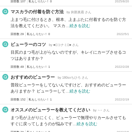
回答数 107
私もしりたい！ 0
2025/8/20
マスカラの付着を防ぐ方法
by 刹那真霜 さん
上まつ毛に付けるとき、根本、上まぶたに付着するのを防ぐ方
法を教えてください。 マスカ…
続きを読む
回答数 29
私もしりたい！ 0
2022/5/1
ビューラーのコツ
by ■□コナミ□■ さん
目尻のまつ毛が上がらないのですが、キレイにカーブさせるコ
ツはありますか？
回答数 49
私もしりたい！ 1
2022/2/28
おすすめのビューラー
by 180sxちひろ さん
普段ビューラーをしてないんですけど、おすすめのビューラー
ありますか？ ビューラーして…
続きを読む
回答数 152
私もしりたい！ 1
2022/2/19
オススメのビューラーを教えてください
by ･-･ さん
まつ毛が上がりにくく、ビューラーで無理やりカールさせても
すぐに戻ってしまうのが悩みです…
続きを読む