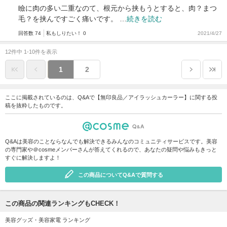
瞼に肉の多い二重なのて、根元から挟もうとすると、肉？まつ
毛？を挟んですごく痛いです。 …
続きを読む
回答数 74
私もしりたい！ 0
2021/4/27
12件中 1-10件を表示
1
2
ここに掲載されているのは、Q&Aで【無印良品／アイラッシュカーラー】に関する投
稿を抜粋したものです。
Q&Aは美容のことならなんでも解決できるみんなのコミュニティサービスです。美容
の専門家や＠cosmeメンバーさんが答えてくれるので、あなたの疑問や悩みもきっと
すぐに解決しますよ！
この商品についてQ&Aで質問する
この商品の関連ランキングもCHECK！
美容グッズ・美容家電 ランキング