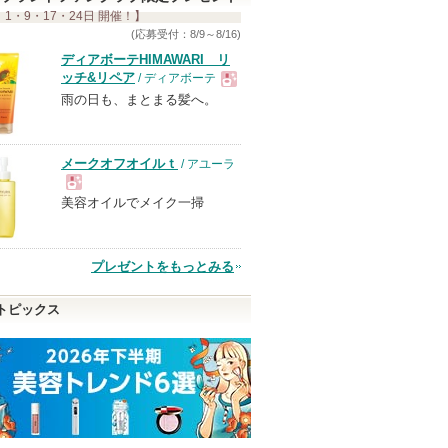
 1・9・17・24日 開催！】
す
(応募受付：8/9～8/16)
ディアボーテHIMAWARI リ
ッチ&リペア
/ ディアボーテ
雨の日も、まとまる髪へ。
現
品
メークオフオイルｔ
/ アユーラ
美容オイルでメイク一掃
現
品
プレゼントをもっとみる
トピックス