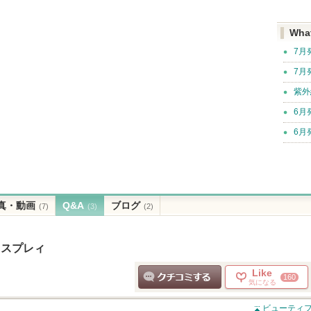
Wha
7月
7月
紫外
6月
6月
真・動画
Q&A
ブログ
(7)
(3)
(2)
 スプレィ
Like
160
気になる
クチコミする
ビューティフ