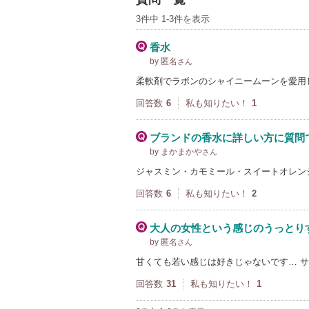
3件中 1-3件を表示
香水
by 匿名
さん
柔軟剤でラボンのシャイニームーンを愛用
回答数
6
私も知りたい！
1
ブランドの香水に詳しい方に質問
by まかまかや
さん
ジャスミン・カモミール・スイートオレン
回答数
6
私も知りたい！
2
大人の女性という感じのうっとり
by 匿名
さん
甘くても若い感じは好きじゃないです… 
回答数
31
私も知りたい！
1