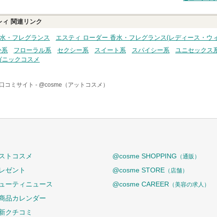
レィ
関連リンク
香水・フレグランス
エスティ ローダー 香水・フレグランス(レディース・ウィ
か系
フローラル系
セクシー系
スイート系
スパイシー系
ユニセックス
ガニックコスメ
口コミサイト -
@cosme（アットコスメ）
ストコスメ
@cosme SHOPPING
（通販）
レゼント
@cosme STORE
（店舗）
ューティニュース
@cosme CAREER
（美容の求人）
商品カレンダー
新クチコミ