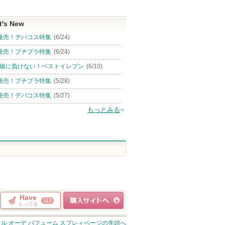
t's New
発売！デパコス特集
(6/24)
発売！プチプラ特集
(6/24)
線に負けない！ベストイレブン
(6/10)
発売！プチプラ特集
(5/28)
発売！デパコス特集
(5/27)
もっとみる
Have
113
もってる
ショッピングサイト
ル オーデ パフューム スプレィ
ページの先頭へ