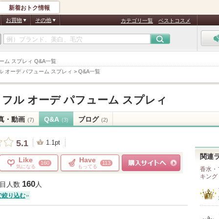
新着おトク情報
お買物
その他
カテゴリ一覧
ベストコスメ
ーム スプレィ Q&A一覧
 オーデ パフューム スプレィ
>
Q&A一覧
フル オーデ パフューム スプレィ
真・動画
Q&A
ブログ
(7)
(3)
(2)
5.1
1.1pt
関連
Like
Have
160
113
気になる
もってる
香水・
キング
ショッピングサイトへ
160
目人数
人
で絞り込む