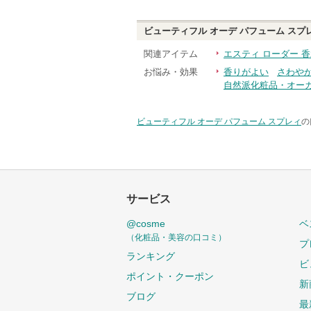
ビューティフル オーデ パフューム スプ
関連アイテム
エスティ ローダー 
お悩み・効果
香りがよい
さわや
自然派化粧品・オー
ビューティフル オーデ パフューム スプレィ
の
サービス
@cosme
ベ
（化粧品・美容の口コミ）
プ
ランキング
ビ
ポイント・クーポン
新
ブログ
最