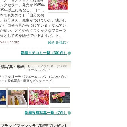
上
ングセラー。発売が1985年
の
35年以上にもなる。口コミ
本でも海外でも「自分のお
メ
、叔母さん、先生がつけていた。懐かし
ン
か「自分も昔からつけている」なんてい
バ
が多い。どうやらクラシックなフローラ
香として名を馳せているようだ。ト…
ー
/24 03:55:02
続きを読む
に
お
新着クチコミ一覧
（301件）
気
に
ビューティフル オーデ パフ
投稿写真・動画
ューム スプレィ
入
ティフル オーデ パフューム スプレィ
についての
り
チコミ投稿写真・動画をピックアップ！
登
録
さ
れ
て
新着投稿写真一覧（7件）
い
ま
ブランドファンクラブ限定プレゼント