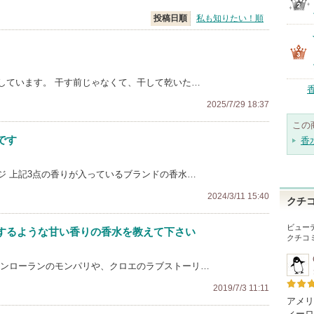
投稿日順
私も知りたい！順
しています。 干す前じゃなくて、干して乾いた…
2025/7/29 18:37
この
です
香
ジ 上記3点の香りが入っているブランドの香水…
2024/3/11 15:40
クチ
ビュー
するような甘い香りの香水を教えて下さい
クチコ
サンローランのモンパリや、クロエのラブストーリ…
2019/7/3 11:11
アメリ
ィーロ