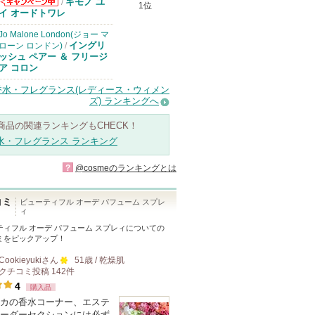
キモノ ユ
/
1位
コスメデコルテ
イ オードトワレ
からのお知らせ
があります
Jo Malone London(ジョー マ
イングリ
ローン ロンドン)
/
ッシュ ペアー ＆ フリージ
ア コロン
香水・フレグランス(レディース・ウィメン
ズ) ランキングへ
商品の関連ランキングもCHECK！
水・フレグランス ランキング
?
@cosmeのランキングとは
コミ
ビューティフル オーデ パフューム スプレ
ィ
ティフル オーデ パフューム スプレィ
についての
ミをピックアップ！
Cookieyuki
さん
51歳 / 乾燥肌
クチコミ投稿
142
件
100
4
購入品
人
カの香水コーナー、エステ
以
ーダーセクションには必ず