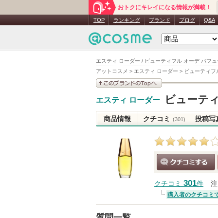
おトクにキレイになる情報が満載！
TOP
ランキング
ブランド
ブログ
Q&A
エスティ ローダー / ビューティフル オーデ パフュ
アットコスメ
>
エスティ ローダー
>
ビューティフル
このブランドの情報を
ビューティ
エスティ ローダー
見る
商品情報
クチコミ
投稿写
(301)
クチコミする
301
クチコミ
件
注
購入者のクチコミ
質問一覧