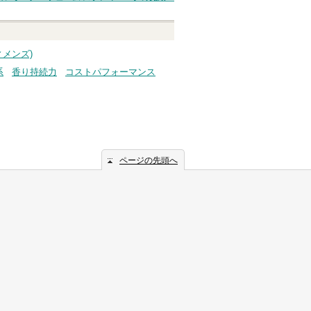
へ
メンズ)
系
香り持続力
コストパフォーマンス
ページの先頭へ