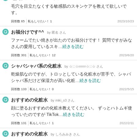
毛穴を目立たなくする敏感肌のスキンケアを教えて欲しいで
す。
回答数 65
私もしりたい！ 1
2023/10/23
お福分けです^^
by 匿名 さん
ファームでたい焼きが出たのでお福分けです！ 質問ですがみな
さんの愛用しているスキ…
続きを読む
回答数 301
私もしりたい！ 12
2023/6/20
シャバシャバ系の化粧水
by ☆:::☆rrrrrr☆:::☆ さん
乾燥肌なのですが、トロッとしている化粧水が苦手で、シャバ
シャバ系だけど保湿力が高い化粧…
続きを読む
回答数 133
私もしりたい！ 0
2022/5/15
おすすめの化粧水
by miki_o3 さん
顔に塗るおすすめの化粧水教えてください。 ずっとハトムギ使
っていたのですが TikTok…
続きを読む
回答数 131
私もしりたい！ 1
2022/2/11
おすすめの化粧水
by しろみみき さん