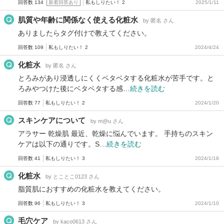
回答数 134
新着回答あり
私もしりたい！ 2
2025/1/11
肌質や年齢に関係なく使える化粧水
by 匿名 さん
ありましたらタグ付けで教えてください。
回答数 109
私もしりたい！ 2
2024/4/24
化粧水
by 匿名 さん
とろみがあり浸透しにくくベタベタする化粧水が苦手です。と
ろみやつけた後にベタベタする感…
続きを読む
回答数 77
私もしりたい！ 2
2024/1/20
スキンケアについて
by m@u さん
アラサー 乾燥肌 最近、乾燥に悩んでいます。 手持ちのスキン
ケアは以下の通りです。S…
続きを読む
回答数 41
私もしりたい！ 3
2024/1/18
化粧水
by とことこ0123 さん
脂質肌におすすめの化粧水を教えてください。
回答数 96
私もしりたい！ 3
2024/1/10
毛穴ケア
by kaco0613 さん