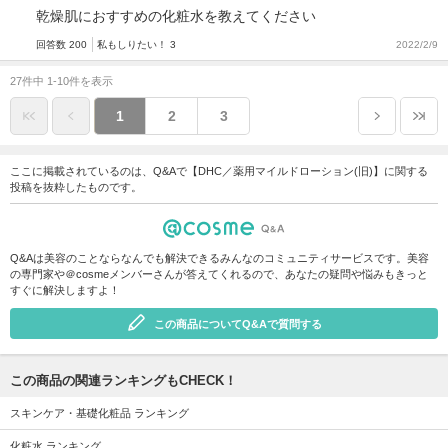
乾燥肌におすすめの化粧水を教えてください
回答数 200
私もしりたい！ 3
2022/2/9
27件中 1-10件を表示
1
2
3
ここに掲載されているのは、Q&Aで【DHC／薬用マイルドローション(旧)】に関する
投稿を抜粋したものです。
Q&Aは美容のことならなんでも解決できるみんなのコミュニティサービスです。美容
の専門家や＠cosmeメンバーさんが答えてくれるので、あなたの疑問や悩みもきっと
すぐに解決しますよ！
この商品についてQ&Aで質問する
この商品の関連ランキングもCHECK！
スキンケア・基礎化粧品 ランキング
化粧水 ランキング