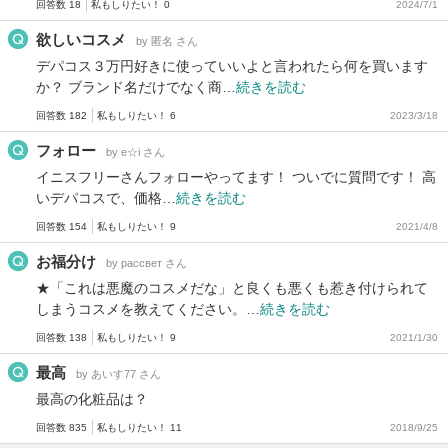
回答数 18
私もしりたい！ 0
2024/7/1
欲しいコスメ
by 匿名 さん
デパコス３万円好きに使っていいよと言われたら何を買います
か？ ブランド名だけでなく商…
続きを読む
回答数 182
私もしりたい！ 6
2023/3/18
フォロー
by e☆i さん
イニスフリーさんフォローやってます！ ついでに質問です！ 高
いデパコスで、価格…
続きを読む
回答数 154
私もしりたい！ 9
2021/4/8
お福分け
by рассвет さん
★「これは悪魔のコスメだな」と良くも悪くも惹き付けられて
しまうコスメを教えてください。…
続きを読む
回答数 138
私もしりたい！ 9
2021/1/30
最高
by あいす77 さん
最高の化粧品は？
回答数 835
私もしりたい！ 11
2018/9/25