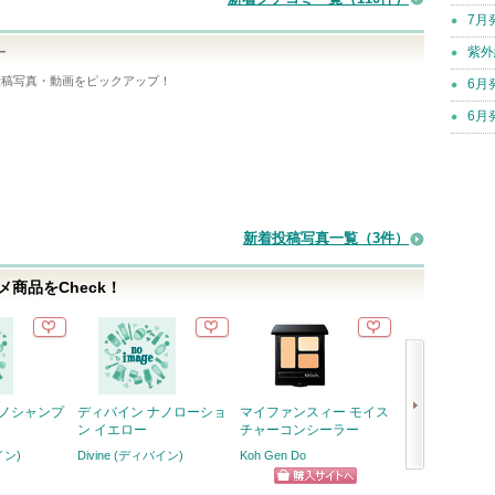
7月
紫外
ー
投稿写真・動画をピックアップ！
6月
6月
新着投稿写真一覧（3件）
商品をCheck！
ナノシャンプ
ディバイン ナノローショ
マイファンスィー モイス
なめらか美肌ベ
ン イエロー
チャーコンシーラー
ハーバー
イン)
Divine (ディバイン)
Koh Gen Do
次