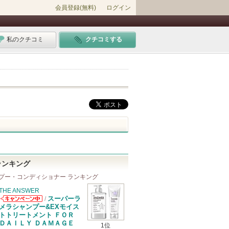
会員登録(無料)
ログイン
私のクチコミ
クチコミする
ランキング
プー・コンディショナー ランキング
THE ANSWER
スーパーラ
/
THE ANSWER
メラシャンプー&EXモイス
からのお知らせ
トトリートメント ＦＯＲ
があります
ＤＡＩＬＹ ＤＡＭＡＧＥ
1位