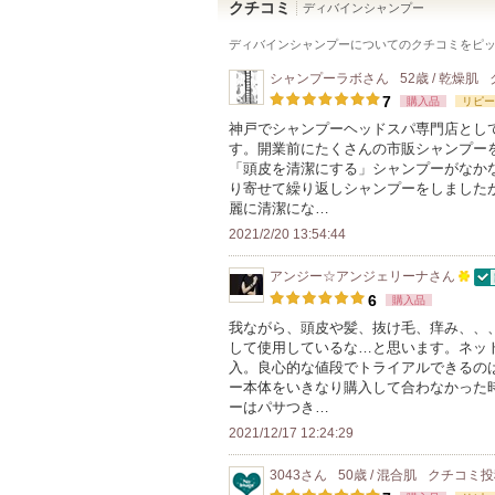
クチコミ
ディバインシャンプー
ディバインシャンプー
についてのクチコミをピ
シャンプーラボ
さん
52歳 / 乾燥肌
7
購入品
リピー
神戸でシャンプーヘッドスパ専門店として開業
す。開業前にたくさんの市販シャンプー
「頭皮を清潔にする」シャンプーがなかなか
り寄せて繰り返しシャンプーをしました
麗に清潔にな…
2021/2/20 13:54:44
アンジー☆アンジェリーナ
さん
認
100
6
購入品
人
我ながら、頭皮や髪、抜け毛、痒み、、
して使用しているな…と思います。ネッ
以
入。良心的な値段でトライアルできるの
上
ー本体をいきなり購入して合わなかった
の
ーはパサつき…
メ
2021/12/17 12:24:29
ン
3043
さん
50歳 / 混合肌
クチコミ
バ