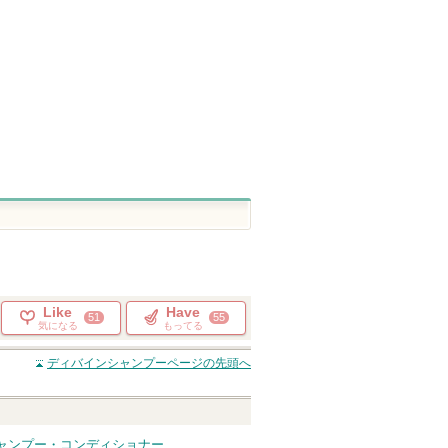
ショッピン
ショッピン
ショッピ
グサイトへ
グサイトへ
グサイト
Like
Have
51
55
気になる
もってる
ディバインシャンプー
ページの先頭へ
シャンプー・コンディショナー