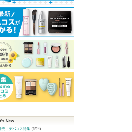
t's New
発売！デパコス特集
(6/24)