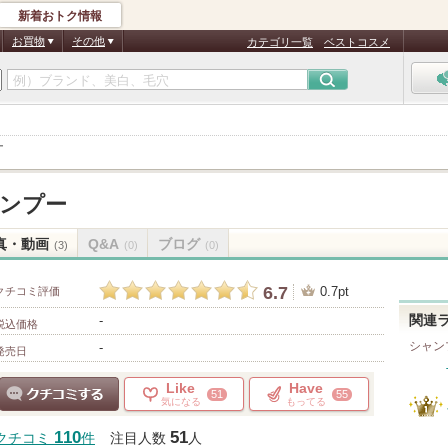
新着おトク情報
お買物
その他
カテゴリ一覧
ベストコスメ
ー
ンプー
真・動画
Q&A
ブログ
(3)
(0)
(0)
6.7
0.7pt
クチコミ評価
-
関連
税込価格
シャン
-
発売日
Like
Have
51
55
気になる
もってる
クチコミする
110
51
クチコミ
件
注目人数
人