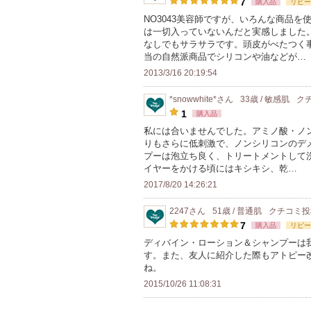
7
購入品
リピー
ー
NO3043美容師ですが、いろんな商品
に
は一切入っていないんだと実感しました
お
なしでもサラサラです。頭皮がべたつく
当の自然派商品でシリコンや油などが…
気
2013/3/16 20:19:54
に
入
*snowwhite*
さん
33歳 / 敏感肌
ク
り
1
購入品
登
私には合いませんでした。アミノ酸・ノ
録
りもさらに低刺激で、ノンシリコンのデ
プーは泡立ち良く、トリートメントして
さ
イヤーをかける頃にはキシキシ、乾…
れ
2017/8/20 14:26:21
て
い
2247
さん
51歳 / 普通肌
クチコミ
ま
7
購入品
リピー
す
ディバイン・ローション＆シャンプーは
す。また、友人に紹介した際もアトピー
ね。
2015/10/26 11:08:31