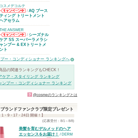
コスメデコルテ
AQ ブース
/
コスメデコルテ
ティング トリートメント
からのお知らせ
ヘアセラム
があります
THE ANSWER
シーズナル
/
THE ANSWER
ケア SS スーパーラメラシ
からのお知らせ
ャンプー & EXトリートメ
があります
ント
プー・コンディショナー ランキングへ
商品の関連ランキングもCHECK！
アケア・スタイリング ランキング
ャンプー・コンディショナー ランキング
?
@cosmeのランキングとは
ブランドファンクラブ限定プレゼント
 1・9・17・24日 開催！】
(応募受付：8/1～8/8)
美髪を育むデルメッドのヘア
エッセンスをお届け！
/ DERM