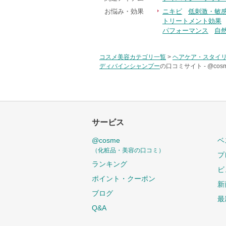
お悩み・効果
ニキビ
低刺激・敏
トリートメント効果
パフォーマンス
自
コスメ美容カテゴリ一覧
>
ヘアケア・スタイ
ディバインシャンプー
の口コミサイト -
@co
サービス
@cosme
ベ
（化粧品・美容の口コミ）
プ
ランキング
ビ
ポイント・クーポン
新
ブログ
最
Q&A