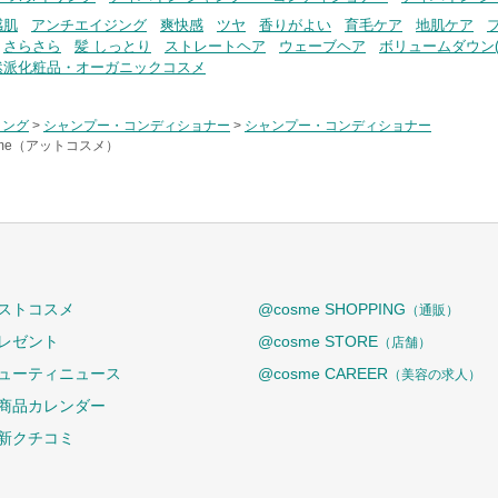
感肌
アンチエイジング
爽快感
ツヤ
香りがよい
育毛ケア
地肌ケア
さらさら
髪 しっとり
ストレートヘア
ウェーブヘア
ボリュームダウン(
然派化粧品・オーガニックコスメ
リング
>
シャンプー・コンディショナー
>
シャンプー・コンディショナー
sme（アットコスメ）
ストコスメ
@cosme SHOPPING
（通販）
レゼント
@cosme STORE
（店舗）
ューティニュース
@cosme CAREER
（美容の求人）
商品カレンダー
新クチコミ