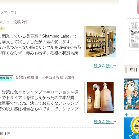
ックアップ！
クチコミ投稿
2
件
ト
している美容室「Shampoo Labo」で
を購入して試しましたが「素の髪に戻す」
見つからない時にサンプルをDivineから取
が痒くならず、赤みも出ず、毛根の状態も綺
続きを読む
注目
54歳 / 乾燥肌
クチコミ投稿
928
件
証済
、対策に色々とシャンプーやローションを探
トでトライアルを試し良かったので本品購
は重要ですよね。決してお安くないシャンプ
時の脱力感は相当なものです。で、シャンプ
続きを読む
投稿
1
件