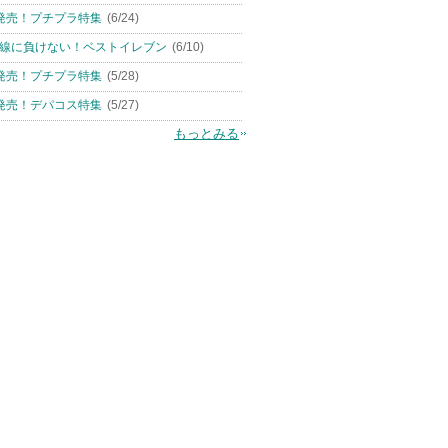
発売！プチプラ特集
(6/24)
線に負けない！ベストイレブン
(6/10)
発売！プチプラ特集
(5/28)
発売！デパコス特集
(5/27)
もっとみる
ース
エクシア AL リップトリ
B.A アイゾーンクリーム
ミネラルエアリ
ートメント 4-D
(旧)
ファンデーショ
アルビオン
B.A
エトヴォス
B.Aからのお知ら
せがあります