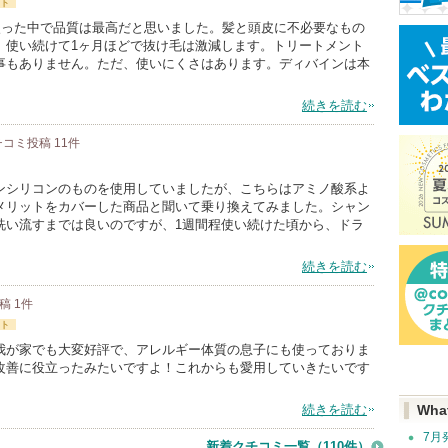
ト
を使った中で品質は最高だと思いました。髪と頭皮に不必要なもの
。使い続けて1ヶ月ほどで抜け毛は激減します。トリートメント
事もありません。ただ、使いにくさはあります。ディバインは本
続きを読む
チコミ投稿
11
件
ンシリコンのものを使用していましたが、こちらはアミノ酸系よ
メリットをカバーした商品と聞いて乗り換えてみました。シャン
洗い流すまでは良いのですが、1週間程使い続けた頃から、ドラ
続きを読む
投稿
1
件
ト
我が家でも大変好評で、アレルギー体質の息子にも使っておりま
改善に役立ったみたいですよ！これからも愛用していきたいです
続きを読む
Wha
7月
新着クチコミ一覧
（110件）