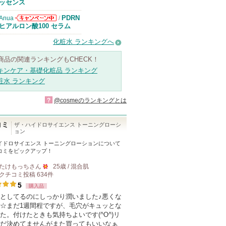
知らせがありま
ッセンス
す
PDRN
Anua
/
Anuaからのお
ヒアルロン酸100 セラム
知らせがありま
す
化粧水 ランキングへ
商品の関連ランキングもCHECK！
キンケア・基礎化粧品 ランキング
粧水 ランキング
?
@cosmeのランキングとは
コミ
ザ・ハイドロサイエンス トーニングローシ
ョン
イドロサイエンス トーニングローション
について
コミをピックアップ！
たけもっち
さん
25歳 / 混合肌
クチコミ投稿
634
件
50
5
購入品
人
としてるのにしっかり潤いました♪悪くな
以
☆まだ1週間程ですが、毛穴がキュッとな
上
た。付けたときも気持ちよいです(^O^)リ
の
だ決めてませんがまた買ってもいいなぁ