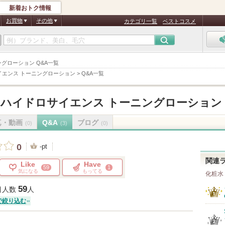
新着おトク情報
お買物
その他
カテゴリ一覧
ベストコスメ
ングローション Q&A一覧
イエンス トーニングローション
>
Q&A一覧
・ハイドロサイエンス トーニングローション
真・動画
Q&A
ブログ
(0)
(3)
(0)
0
-pt
関連
Like
Have
59
1
気になる
もってる
化粧水
59
目人数
人
で絞り込む