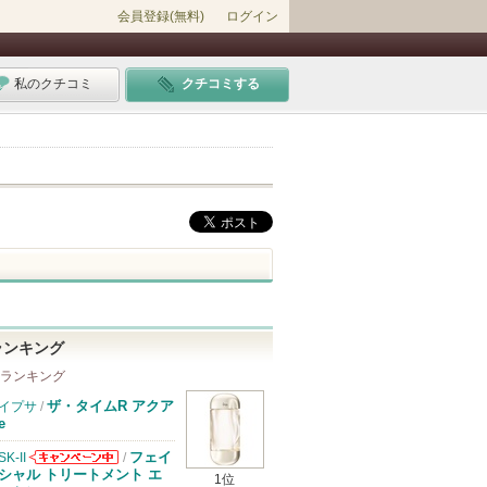
会員登録(無料)
ログイン
私のクチコミ
クチコミする
ランキング
 ランキング
ザ・タイムR アクア
イプサ
/
e
フェイ
SK-II
/
SK-IIからのお
シャル トリートメント エ
1位