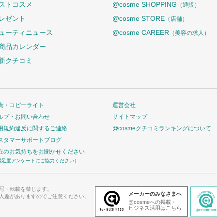
ストコスメ
@cosme SHOPPING
（通販）
レゼント
@cosme STORE
（店舗）
ューティニュース
@cosme CAREER
（美容の求人）
商品カレンダー
新クチコミ
責・コピーライト
運営会社
ルプ・お問い合わせ
サイトマップ
用規約違反に関するご連絡
@cosmeクチコミランキングについて
スタマーサポートブログ
在のお気持ちをお聞かせください
満足度アンケートにご協力ください）
写・転載を禁じます。
メーカーのみなさまへ
人差がありますのでご注意ください。
@cosmeへの掲載・
ビジネス活用はこちら