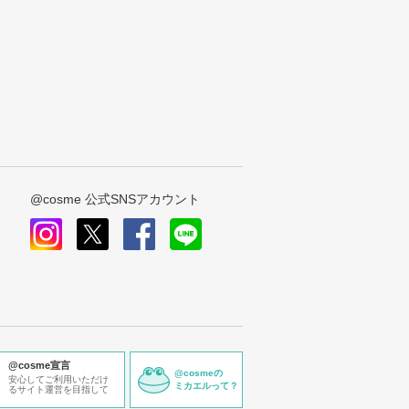
@cosme 公式SNSアカウント
instagram
x
facebook
line
@cosme宣言
@cosmeの
安心してご利用いただけ
ミカエルって？
るサイト運営を目指して