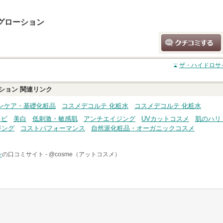
グローション
クチコミする
ザ・ハイドロサ
ション
関連リンク
ンケア・基礎化粧品
コスメデコルテ 化粧水
コスメデコルテ 化粧水
キビ
美白
低刺激・敏感肌
アンチエイジング
UVカットコスメ
肌のハリ
ジング
コストパフォーマンス
自然派化粧品・オーガニックコスメ
ン
の口コミサイト -
@cosme（アットコスメ）