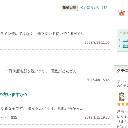
投稿日順
私も知りたい！順
、ライン使いではなく、他ブタンド使いでも相性が…
この
ス
2023/3/18 11:06
化
クチ
て、一日何度も顔を洗います。 回数がどんどん…
2017/4/8 15:46
ザ・ハ
のクチ
の方いますか？
才になる女子です。 タイトルどうり、昔肌が汚かっ…
さらっ
いかも
たい！
915
2012/1/11 19:20
りまし
ピはま