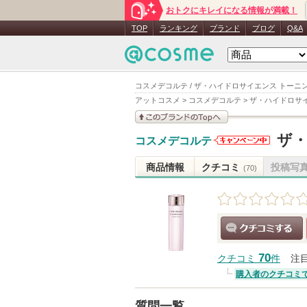
おトクにキレイになる情報が満載！
TOP
ランキング
ブランド
ブログ
Q&A
コスメデコルテ / ザ・ハイドロサイエンス トーニ
アットコスメ
>
コスメデコルテ
>
ザ・ハイドロサ
このブランドの情報を
ザ
コスメデコルテ
見る
コスメデコ
ルテからの
商品情報
クチコミ
投稿写
(70)
お知らせが
あります
クチコミする
70
クチコミ
件
注
購入者のクチコミ
質問一覧