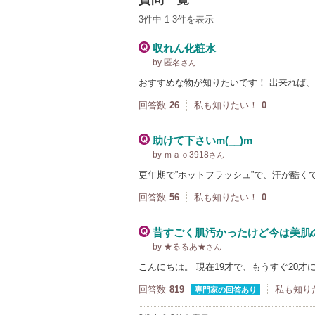
3件中 1-3件を表示
収れん化粧水
by 匿名
さん
おすすめな物が知りたいです！ 出来れば
回答数
26
私も知りたい！
0
助けて下さいm(__)m
by ｍａｏ3918
さん
更年期で”ホットフラッシュ”で、汗が酷く
回答数
56
私も知りたい！
0
昔すごく肌汚かったけど今は美肌
by ★るるあ★
さん
こんにちは。 現在19才で、もうすぐ20
回答数
819
私も知り
専門家の回答あり