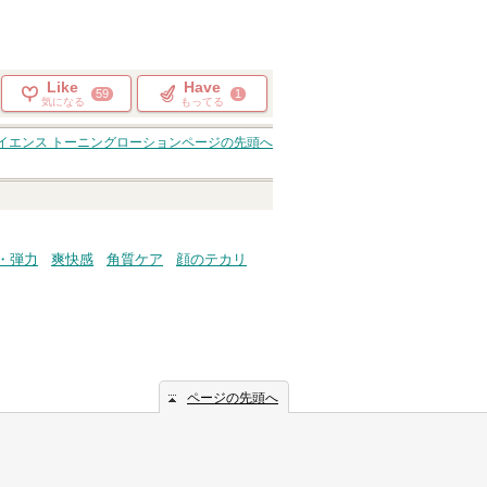
Like
Have
59
1
気になる
もってる
イエンス トーニングローション
ページの先頭へ
・弾力
爽快感
角質ケア
顔のテカリ
ページの先頭へ