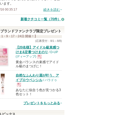
います。
メ
/16 00:35:17
続きを読む
ン
バ
新着クチコミ一覧
（70件）
ー
に
ブランドファンクラブ限定プレゼント
お
 1・9・17・24日 開催！】
(応募受付：8/1～8/8)
気
【20名様】アイドル級束感つ
に
けま&定番つけまのり
/ D-UP
入
(ディーアップ)
り
黄金バランスの束感でアイド
現
ル級のまつげに！
登
録
自然なふんわり眉が叶う、ア
品
さ
イブロウペンシル
/ パラドゥ
れ
あなたに似合う色が見つかる3
現
て
色セット！
い
プレゼントをもっとみる
ま
品
す
トピックス