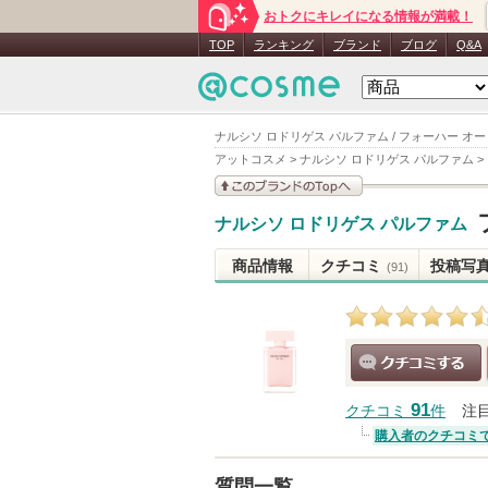
おトクにキレイになる情報が満載！
TOP
ランキング
ブランド
ブログ
Q&A
ナルシソ ロドリゲス パルファム / フォーハー オ
アットコスメ
>
ナルシソ ロドリゲス パルファム
>
このブランドの情報を
ナルシソ ロドリゲス パルファム
見る
商品情報
クチコミ
投稿写
(91)
クチコミする
91
クチコミ
件
注
購入者のクチコミ
質問一覧