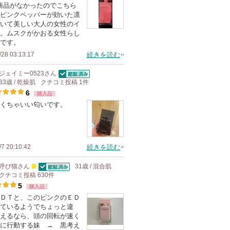
c商品がなかったのでこちら
上
ピンクペッパーが効いた凛
の
いて美しい大人の女性のイ
。ムスクがかおる女性らし
メ
です。
ン
/28 03:13:17
続きを読む
バ
ー
ジェイミー0523
さん
認証済
33歳 / 乾燥肌
クチコミ投稿
1
件
に
6
購入品
お
くちゃいい匂いです。
気
に
入
り
/7 20:10:42
続きを読む
登
呼び猫
さん
31歳 / 混合肌
録
認証済
クチコミ投稿
100
630
件
さ
5
購入品
人
れ
ＤＴと、このピンクのＥＤ
以
ているようでちょっと違
て
上
えるなら、頭の回転が速く
い
の
に行動する妹 → 黒考え