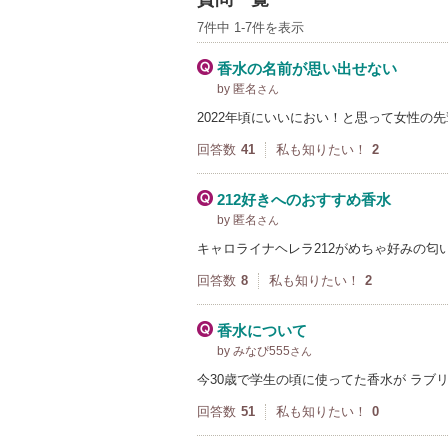
7件中 1-7件を表示
香水の名前が思い出せない
by 匿名
さん
2022年頃にいいにおい！と思って女性の
回答数
41
私も知りたい！
2
212好きへのおすすめ香水
by 匿名
さん
キャロライナヘレラ212がめちゃ好みの匂
回答数
8
私も知りたい！
2
香水について
by みなぴ555
さん
今30歳で学生の頃に使ってた香水が ラブリ
回答数
51
私も知りたい！
0