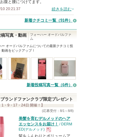
お腹と腰につけてます。
/10 20:21:37
続きを読む
新着クチコミ一覧
（91件）
フォーハー オードパルファ
投稿写真・動画
ム
ハー オードパルファム
についての最新クチコミ投
・動画をピックアップ！
新着投稿写真一覧（6件）
ブランドファンクラブ限定プレゼント
 1・9・17・24日 開催！】
(応募受付：8/1～8/8)
美髪を育むデルメッドのヘア
エッセンスをお届け！
/ DERM
ED(デルメッド)
髪をふんわりとボリュームア
現