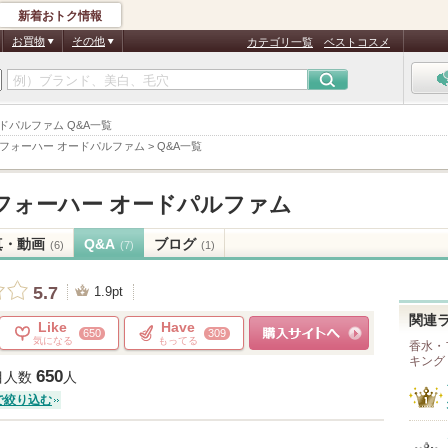
新着おトク情報
お買物
その他
カテゴリ一覧
ベストコスメ
ードパルファム Q&A一覧
フォーハー オードパルファム
>
Q&A一覧
フォーハー オードパルファム
真・動画
Q&A
ブログ
(6)
(7)
(1)
5.7
1.9pt
関連
Like
Have
650
309
気になる
もってる
香水・
キング
ショッピングサイトへ
650
目人数
人
で絞り込む