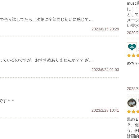
mus
に！！
として
店で色々試してたら、次第に全部同じ匂いに感じて…
メージ
い香水
2023/8/15 20:29
2020/2
っているのですが、おすすめありませんか？？ ざ…
めちゃ
2023/6/24 01:03
2025/8
です＾＾
2023/2/28 10:41
黒のＥ
Ｐ、似
う。例
計画的