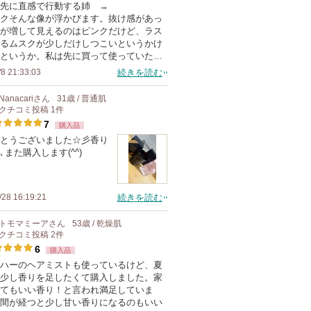
ま
先に直感で行動する姉 →
メ
クそんな像が浮かびます。抜け感があっ
す
ン
が増して見えるのはピンクだけど、ラス
バ
るムスクが少しだけしつこいというかけ
というか。私は先に買って使っていた…
ー
/8 21:33:03
続きを読む
に
お
Nanacari
さん
31歳 / 普通肌
気
クチコミ投稿
1
件
7
に
購入品
とうございました☆彡香り
入
､また購入します(^^)
り
登
録
/28 16:19:21
続きを読む
さ
トモマミーア
さん
53歳 / 乾燥肌
れ
クチコミ投稿
2
件
て
6
購入品
い
ハーのヘアミストも使っているけど、夏
ま
少し香りを足したくて購入しました。家
てもいい香り！と言われ満足していま
す
間が経つと少し甘い香りになるのもいい