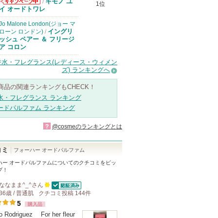
キモノ ユ
/
1位
コスメデコルテ
イ オードトワレ
からのお知らせ
があります
Jo Malone London(ジョー マ
イングリ
ローン ロンドン)
/
ッシュ ペアー ＆ フリージ
ア コロン
香水・フレグランス(レディース・ウィメン
ズ) ランキングへ
商品の関連ランキングもCHECK！
水・フレグランス ランキング
ードパルファム ランキング
?
@cosmeのランキングとは
コミ
フォーハー オードパルファム
ハー オードパルファム
についてのクチコミをピッ
プ！
ななまま^_^
さん
認証済
36歳 / 普通肌
クチコミ投稿
100
144
件
5
購入品
人
o Rodriguez For her fleur
以