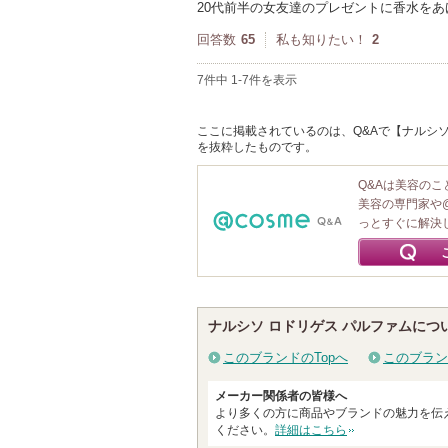
20代前半の女友達のプレゼントに香水をあ
回答数
65
私も知りたい！
2
7件中 1-7件を表示
ここに掲載されているのは、Q&Aで【ナルシソ 
を抜粋したものです。
Q&Aは美容の
美容の専門家や
っとすぐに解決
ナルシソ ロドリゲス パルファムにつ
このブランドのTopへ
このブラン
メーカー関係者の皆様へ
より多くの方に商品やブランドの魅力を伝
ください。
詳細はこちら