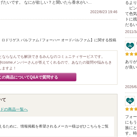
げたいです。 なにが欲しい？と聞いたら香水がい…
るより
ピン
2022/8/23 19:46
て色気
トに残
だるい
2011/3
ロドリゲス パルファム / フォーハー オードパルファム】に関する投稿
ことならなんでも解決できるみんなのコミュニティサービスです。
ありが
@cosmeメンバーさんが答えてくれるので、あなたの疑問や悩みもき
が良い
しますよ！
この商品についてQ&Aで質問する
2026/6
いて
ドの商品一覧へ
フォー
にもう
えるために、情報掲載を希望されるメーカー様はぜひこちらをご覧
族にと
す。時