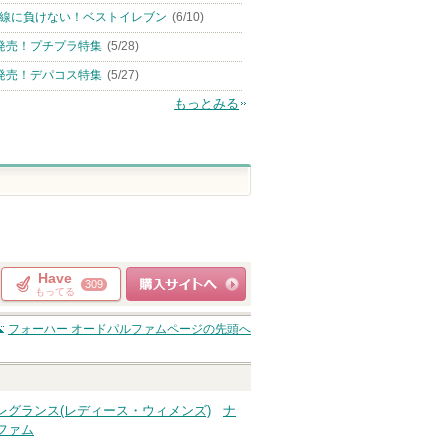
線に負けない！ベストイレブン
(6/10)
発売！プチプラ特集
(5/28)
発売！デパコス特集
(5/27)
もっとみる
Have
309
もってる
ショッピングサイト
フォーハー オードパルファム
ページの先頭へ
へ
レグランス(レディース・ウィメンズ)
ナ
ファム