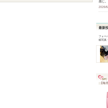
感じ。
2026/6
最新
フォー
稿写真
【毎月