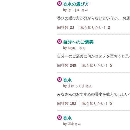
香水の選び方
by はごおに
さん
香水の選び方が分からないというか、 お
回答数
23
私も知りたい！
2
自分へのご褒美
by kayu__
さん
自分へのご褒美に何かコスメを買おうと思
回答数
249
私も知りたい！
5
香水
by まゆっくま.
さん
みなさんのおすすめの香水を教えてほしい
回答数
183
私も知りたい！
5
香水
by 匿名
さん