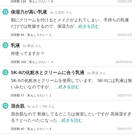
回答数 189
私もしりたい！ 6
2025/12/6
保湿力が高い乳液
by 立花彩 さん
朝にクリームを付けるとメイクがよれてしまい、手持ちの乳液
だけでは乾燥するので、保湿力が…
続きを読む
回答数 86
私もしりたい！ 1
2025/12/3
乳液
by 匿名 さん
何使ってますか？
回答数 168
私もしりたい！ 1
2025/10/19
SK-IIの化粧水とクリームに合う乳液
by 匿名 さん
SK-IIの化粧水とクリームを使用しています。 SK-IIには乳液は無
いみたいなのですが、 …
続きを読む
回答数 47
私もしりたい！ 1
2025/7/27
混合肌
by みさこ789 さん
混合肌なので 乾燥してるところは保湿したいですが 高保湿すぎ
る？とべたべたになった…
続きを読む
回答数 80
私もしりたい！ 4
2025/7/17