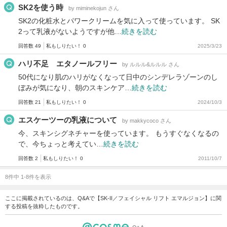
SK2を使う時
by miminekojun さん
SK2の化粧水とパワークリームを気に入って使っています。 SK
2って乳液がないようですが他…
続きを読む
回答数 49
私もしりたい！ 0
2025/3/23
ハリ不足 エタノールフリー
by ルルル&ルルル さん
50代になり肌のハリがなくなって日中のシンデレラゾーンのし
ぼみが気になり、朝のスキンケア…
続きを読む
回答数 21
私もしりたい！ 0
2024/10/3
エスケーツーの乳液について
by makkycoco さん
今、スキンシグネチャーを使っています。 もうすぐなくなるの
で、今ちょっと考えてい…
続きを読む
回答数 2
私もしりたい！ 0
2011/10/7
8件中 1-8件を表示
ここに掲載されているのは、Q&Aで【SK-II／フェイシャル リフト エマルジョン】に関
する投稿を抜粋したものです。