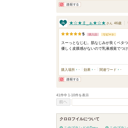
通報する
★☆★ま_ぁ★☆★
46歳
さん
5
購入品
リピート
スーっとなじむ。肌なじみが良くベタつ
優しく皮膜感がないので乳液感覚でつけ
購入場所
-
効果
-
関連ワード
-
通報する
41件中 1-10件を表示
前へ
クロロフイルについて
このブランドのTopへ
このブラン