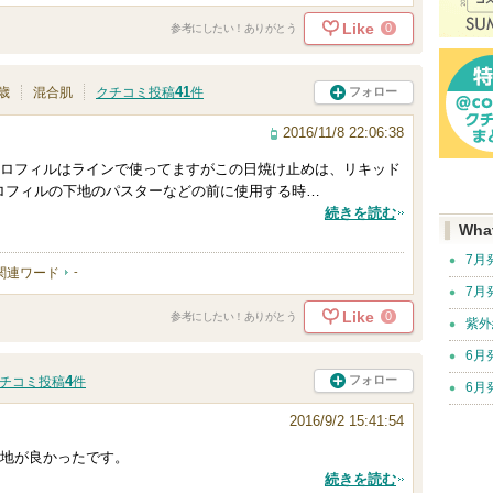
Like
0
参考にしたい！ありがとう
41
フォロー
1歳
混合肌
クチコミ投稿
件
2016/11/8 22:06:38
ロフィルはラインで使ってますがこの日焼け止めは、リキッド
ロフィルの下地のパスターなどの前に使用する時…
続きを読む
Wha
7月
関連ワード
-
7月
Like
0
参考にしたい！ありがとう
紫外
6月
4
フォロー
チコミ投稿
件
6月
2016/9/2 15:41:54
地が良かったです。
続きを読む