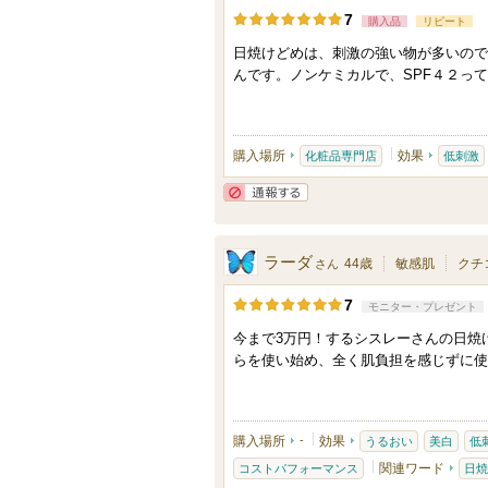
7
購入品
リピート
日焼けどめは、刺激の強い物が多いので
んです。ノンケミカルで、SPF４２っ
購入場所
効果
化粧品専門店
低刺激
通報する
ラーダ
44歳
敏感肌
クチ
さん
7
モニター・プレゼント
今まで3万円！するシスレーさんの日焼
らを使い始め、全く肌負担を感じずに使
購入場所
-
効果
うるおい
美白
低
関連ワード
コストパフォーマンス
日焼