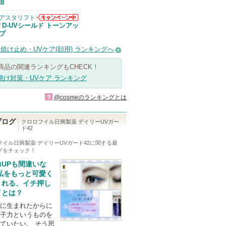
Ｂ
アスタリフト
アスタリフトか
D-UVシールド トーンアッ
/
らのお知らせが
プ
あります
焼け止め・UVケア(顔用) ランキングへ
商品の関連ランキングもCHECK！
焼け対策・UVケア ランキング
?
@cosmeのランキングとは
ブログ
クロロフイル日興製薬 デイリーUVガー
ド42
フイル日興製薬 デイリーUVガード42
に関する最
グをチェック！
力UPも間違いな
 私をもっと可愛く
くれる、イチ押し
メとは？
に生まれたからに
子力というものを
ていたい。 そう思