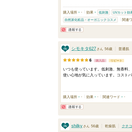
購入場所
-
効果
低刺激
UVカット効
関連
自然派化粧品・オーガニックコスメ
通報する
シモキタ627
56歳
普通肌
さん
6
購入品
リピート
いつも使っています。低刺激、無香料、
使い心地が気に入っています。コストパ
購入場所
-
効果
-
関連ワード
-
通報する
shilky
56歳
乾燥肌
クチ
さん