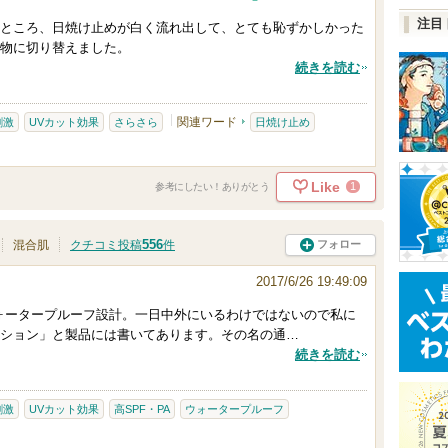
注目
ところ、日焼け止めが白く流れ出して、とても恥ずかしかった
物に切り替えました。
続きを読む
関連ワード
刺激
UVカット効果
さらさら
日焼け止め
Like
1
参考にしたい！ありがとう
556
フォロー
混合肌
クチコミ投稿
件
2017/6/26 19:49:09
ウォータープルーフ設計。一日中外にいるわけではないので私に
ション」と製品には書いてあります。その名の通…
続きを読む
刺激
UVカット効果
高SPF・PA
ウォータープルーフ