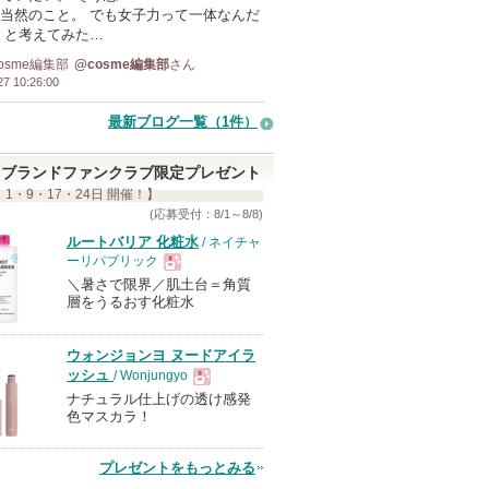
当然のこと。 でも女子力って一体なんだ
 と考えてみた…
osme編集部
@cosme編集部
さん
27 10:26:00
最新ブログ一覧（1件）
ブランドファンクラブ限定プレゼント
 1・9・17・24日 開催！】
(応募受付：8/1～8/8)
ルートバリア 化粧水
/ ネイチャ
ーリパブリック
＼暑さで限界／肌土台＝角質
現
層をうるおす化粧水
品
ウォンジョンヨ ヌードアイラ
ッシュ
/ Wonjungyo
ナチュラル仕上げの透け感発
現
色マスカラ！
品
プレゼントをもっとみる