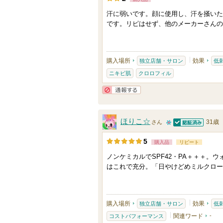
汗に弱いです。顔に使用し、汗を掻いた
です。リピはせず、他のメーカーさんの
購入場所
効果
独立店舗・サロン
低
ニキビ肌
クロロフィル
通報する
ほりこ☆
31歳
さん
認証済
1
5
購入品
リピート
0
ノンケミカルでSPF42・PA＋＋＋。
人
はこれで充分。「日やけどめミルクロー
以
上
の
購入場所
効果
独立店舗・サロン
低
メ
関連ワード
-
コストパフォーマンス
ン