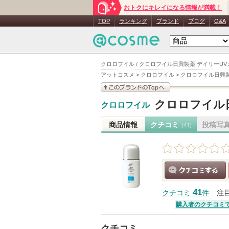
おトクにキレイになる情報が満載！
TOP
ランキング
ブランド
ブログ
Q&A
クロロフイル / クロロフイル日興製薬 デイリーUV
アットコスメ
>
クロロフイル
>
クロロフイル日興製
このブランドの情報を
クロロフイル日
クロロフイル
見る
商品情報
クチコミ
投稿写
(41)
クチコミする
41
クチコミ
件
注
購入者のクチコミ
クチコミ