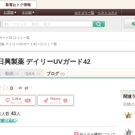
新着おトク情報
お買物
その他
カテゴリ一覧
ベストコスメ
ガード42 口コミ一覧
薬 デイリーUVガード42
>
口コミ一覧
興製薬 デイリーUVガード42
真・動画
Q&A
ブログ
(0)
(0)
(1)
0
-pt
関連
Like
Have
41
6
気になる
もってる
日焼け
41
目人数
人
で絞り込む
?
絞り込み機能について