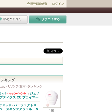
会員登録(無料)
ログイン
私のクチコミ
クチコミする
ランキング
止め・UVケア(顔用) ランキング
ジェノ
SK-II
/
SK-IIからのお
プティクス CC プライマー
知らせがありま
す
パーフェクトＵ
アネッサ
/
Ｖ スキンケアジェル Ｎ
1位