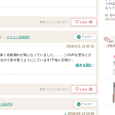
うのは
ろう？
by
@c
2017/4/
Like
1
参考にしたい！ありがとう
3
フォロー
肌
クチコミ投稿
件
【毎月
2019/1/11 11:05:31
多く化粧崩れが気になっていました。。。このUVを塗るとさ
るので必ず使うようにしています!下地と日焼け…
続きを読む
Like
1
参考にしたい！ありがとう
7
フォロー
ミ投稿
件
2018/4/8 14:54:06