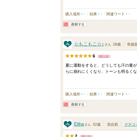
購入場所
-
効果
-
関連ワード
-
通報する
☆もこもこ☆♪
28歳
乾燥
さん
6
購入品
夏に運動をすると、どうしても汗の量が
らに崩れにくくなり、トーンも明るくな
購入場所
-
効果
-
関連ワード
-
通報する
Eliha
32歳
混合肌
クチコ
さん
2
購入品