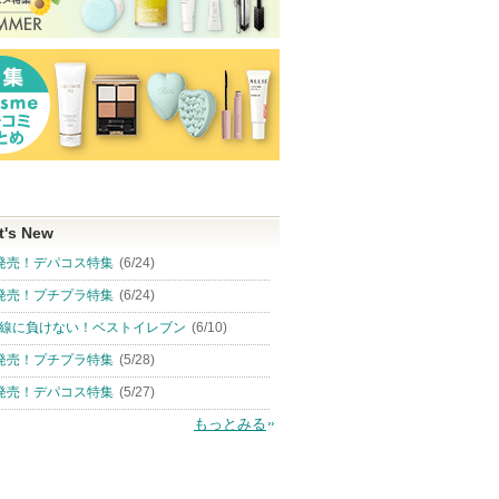
t's New
発売！デパコス特集
(6/24)
発売！プチプラ特集
(6/24)
線に負けない！ベストイレブン
(6/10)
発売！プチプラ特集
(5/28)
発売！デパコス特集
(5/27)
もっとみる