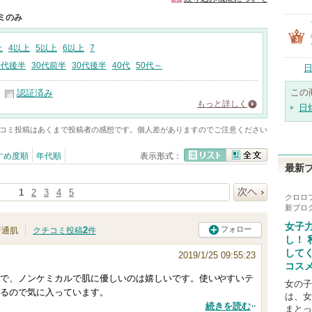
ミのみ
上
4以上
5以上
6以上
7
0代後半
30代前半
30代後半
40代
50代～
日
この
認証済み
もっと詳しく
日
コミ投稿はあくまで投稿者の感想です。個人差がありますのでご注意ください
すめ度順
年代順
表示形式：
最新
リスト
全文
1
2
3
4
5
クロロ
新ブロ
次へ
女子
2
フォロー
普通肌
クチコミ投稿
件
し！
して
2019/1/25 09:55:23
コス
で、ノンケミカルで肌に優しいのは嬉しいです。使いやすいテ
女の子
るので気に入っています。
は、女
続きを読む
まとっ