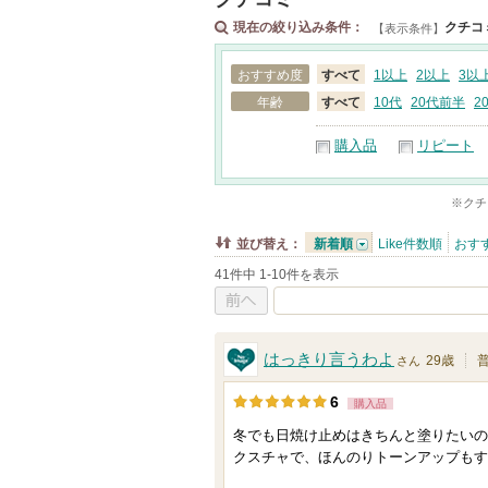
現在の絞り込み条件：
クチコ
【表示条件】
おすすめ度
すべて
1以上
2以上
3以
年齢
すべて
10代
20代前半
2
購入品
リピート
※クチ
並び替え：
新着順
Like件数順
おす
41件中 1-10件を表示
前へ
はっきり言うわよ
29歳
さん
6
購入品
冬でも日焼け止めはきちんと塗りたいの
クスチャで、ほんのりトーンアップもす