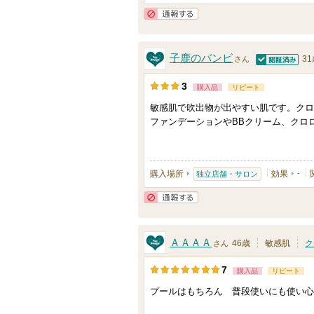
バ
通報する
ー
に
子鹿のバンビ
3
さん
認証済
お
3
購入品
リピート
気
敏感肌で吹出物が出やすい肌です。クロ
に
ファンデーションやBBクリーム、クロ
入
り
登
購入場所
効果
-
独立店舗・サロン
録
さ
通報する
れ
て
ＡＡＡＡ
46歳
敏感肌
ク
さん
い
7
ま
購入品
リピート
す
プールはもちろん 普段使いにも使い心