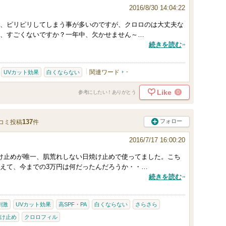
2016/8/30 14:04:22
、ピリピリしてしまう事が多いのですが、クロロのは大丈夫な
て、すごくないですか？一年中、欠かせません～…
続きを読む
関連ワード
-
UVカット効果
白くならない
Like
0
参考にしたい！ありがとう
137
フォロー
コミ投稿
件
2016/7/17 16:00:20
け止めが唯一、肌荒れしない日焼け止めで使ってました。こち
えて、今までの3万円は何だったんだろうか・・…
続きを読む
刺激
UVカット効果
高SPF・PA
白くならない
さらさら
け止め
クロロフィル