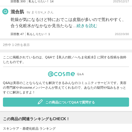
回答数 300
私もしりたい！ 14
2025/12/17
混合肌
by まりかx_x さん
乾燥が気になるけど特におでこは皮脂が多いので荒れやすく、
合う化粧水がなかなか見当たらな…
続きを読む
回答数 47
私もしりたい！ 1
2022/3/30
2件中 1-2件を表示
ここに掲載されているのは、Q&Aで【美人の館／へちま化粧水】に関する投稿を抜粋
したものです。
Q&Aは美容のことならなんでも解決できるみんなのコミュニティサービスです。美容
の専門家や＠cosmeメンバーさんが答えてくれるので、あなたの疑問や悩みもきっと
すぐに解決しますよ！
この商品についてQ&Aで質問する
この商品の関連ランキングもCHECK！
スキンケア・基礎化粧品 ランキング