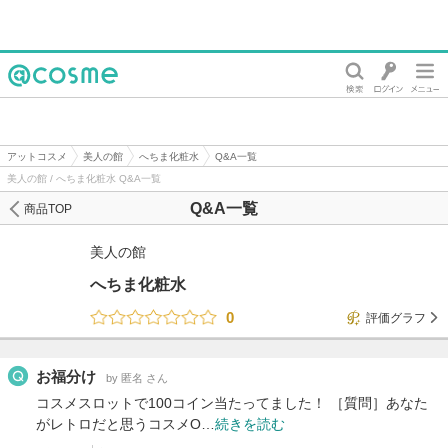
@cosme
アットコスメ
美人の館
へちま化粧水
Q&A一覧
美人の館 / へちま化粧水 Q&A一覧
Q&A一覧
商品TOP
美人の館
へちま化粧水
0
評価グラフ
お福分け
by 匿名 さん
コスメスロットで100コイン当たってました！ ［質問］あなた
がレトロだと思うコスメO…
続きを読む