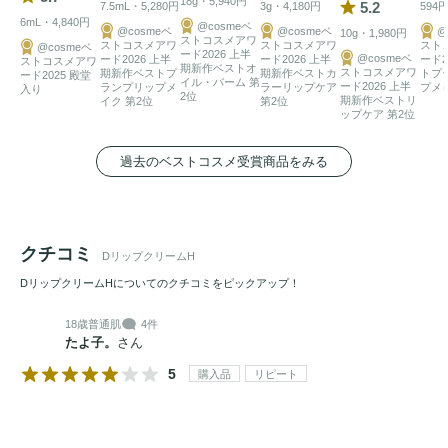
18g・5,940円
5.2
7.5mL・5,280円
3g・4,180円
594
6mL・4,840円
@cosmeベ
@cosmeベ
@cosmeベ
@
10g・1,980円
ストコスメアワ
ストコスメアワ
ストコスメアワ
スト
@cosmeベ
ード2026 上半
@cosmeベ
ード2026 上半
ード2026 上半
ード2
ストコスメアワ
期新作ベストオ
ストコスメアワ
期新作ベストプ
期新作ベストカ
トプ
ード2025 殿堂
イル・バーム 第
ード2026 上半
ランプリップメ
ラーリップケア
プメ
入り
2位
期新作ベストリ
イク 第2位
第2位
ップケア 第2位
過去のベストコスメ受賞商品をみる
クチコミ
DリップクリームH
DリップクリームHについてのクチコミをピックアップ！
18歳
普通肌
4件
たよ子。
さん
5
購入品
リピート