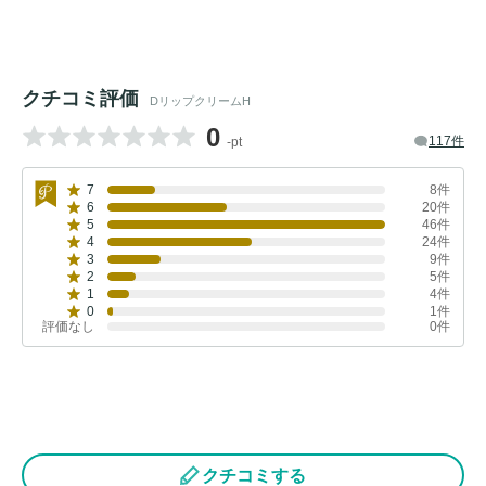
クチコミ評価
DリップクリームH
0
117件
-pt
7
8件
6
20件
5
46件
4
24件
3
9件
2
5件
1
4件
0
1件
評価なし
0件
クチコミする