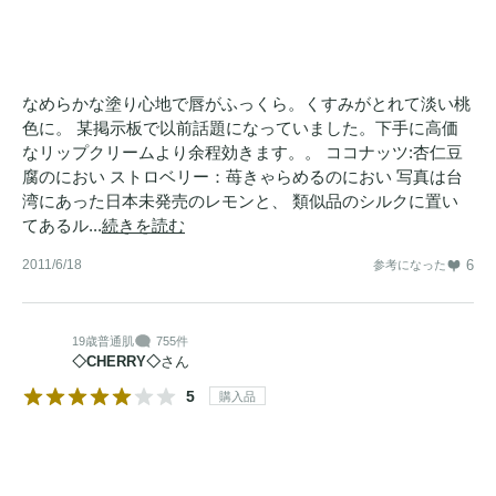
なめらかな塗り心地で唇がふっくら。くすみがとれて淡い桃
色に。 某掲示板で以前話題になっていました。下手に高価
なリップクリームより余程効きます。。 ココナッツ:杏仁豆
腐のにおい ストロベリー：苺きゃらめるのにおい 写真は台
湾にあった日本未発売のレモンと、 類似品のシルクに置い
てあるル...
続きを読む
2011/6/18
6
参考になった
19歳
普通肌
755件
◇CHERRY◇
さん
5
購入品