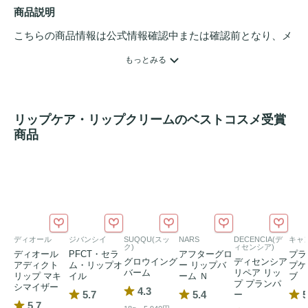
商品説明
こちらの商品情報は公式情報確認中または確認前となり、メ
ンバーさんによる登録を含みます。詳細は
こちら
もっとみる
リップケア・リップクリームのベストコスメ受賞
商品
ディオール
ジバンシイ
SUQQU(スッ
NARS
DECENCIA(デ
キャ
ク)
ィセンシア)
ディオール
PFCT・セラ
アフターグロ
プラ
グロウイング
ディセンシア
アディクト
ム・リップオ
ー リップバ
プケ
バーム
リペア リッ
リップ マキ
イル
ーム Ｎ
ブ
プ プランパ
シマイザー
4.3
5.7
5.4
5
ー
5.7