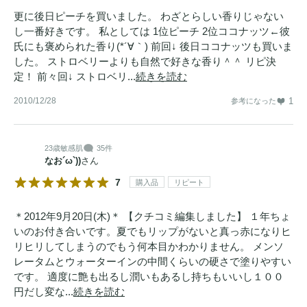
更に後日ピーチを買いました。 わざとらしい香りじゃない
し一番好きです。 私としては 1位ピーチ 2位ココナッツ←彼
氏にも褒められた香り(*´∀｀) 前回↓ 後日ココナッツも買いま
した。 ストロベリーよりも自然で好きな香り＾＾ リピ決
定！ 前々回↓ ストロベリ...
続きを読む
2010/12/28
1
参考になった
23歳
敏感肌
35件
なお´ω`))
さん
7
購入品
リピート
＊2012年9月20日(木)＊ 【クチコミ編集しました】 １年ちょ
いのお付き合いです。夏でもリップがないと真っ赤になりヒ
リヒリしてしまうのでもう何本目かわかりません。 メンソ
レータムとウォーターインの中間くらいの硬さで塗りやすい
です。 適度に艶も出るし潤いもあるし持ちもいいし１００
円だし変な...
続きを読む