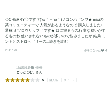
◇CHERRY◇ですヾ(´ω｀＝´ω｀)ノコンハ゛ンワ★ mixiの
某コミュニティーで 人気があるようなので 購入しました♪
通称 ミツロウリッフ゜です★ 口に塗るものわ 変な匂いがす
るものわ 使いきれないものが多いので悩みましたが 結局 ミ
ントとストロヘ゛リーの...
続きを読む
2011/5/9
4
参考になった
19歳
脂性肌
439件
どっとこむ。
さん
5
購入品
リピート