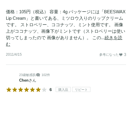
価格：105円（税込） 容量：4g パッケージには「BEESWAX
Lip Cream」と書いてある、ミツロウ入りのリップクリーム
です。 ストロベリー、ココナッツ、ミント使用です。 画像
上がココナッツ、画像下がミントです（ストロベリーは使い
切ってしまったので 画像がありません）。 この...
続きを読
む
2011/4/15
3
参考になった
23歳
敏感肌
102件
Chen
さん
6
購入品
リピート