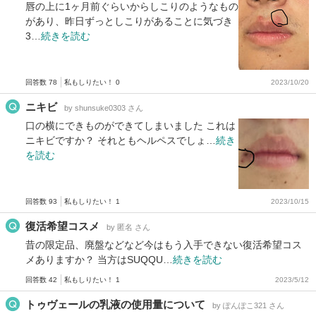
唇の上に1ヶ月前ぐらいからしこりのようなもの
があり、昨日ずっとしこりがあることに気づき
3…
続きを読む
回答数 78
私もしりたい！ 0
2023/10/20
ニキビ
by shunsuke0303 さん
口の横にできものができてしまいました これは
ニキビですか？ それともヘルペスでしょ…
続き
を読む
回答数 93
私もしりたい！ 1
2023/10/15
復活希望コスメ
by 匿名 さん
昔の限定品、廃盤などなど今はもう入手できない復活希望コス
メありますか？ 当方はSUQQU…
続きを読む
回答数 42
私もしりたい！ 1
2023/5/12
トゥヴェールの乳液の使用量について
by ぽんぽこ321 さん