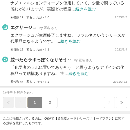
ナノエマルジョンディープを使用していて、少量で潤っている
感じがありますが、実際どの程度…
続きを読む
回答数 17
私もしりたい！ 0
2023/3/2
エクサージュ
by 匿名 さん
エクサージュが生産終了しますね。 フラルネというシリーズが
代用品になるようです。 …
続きを読む
回答数 17
私もしりたい！ 1
2022/7/4
並べたらラボっぽくなりそう～
by 匿名 さん
「化学者のラボに置いてありそう」と思うようなデザインの化
粧品って結構ありますね。 実…
続きを読む
回答数 44
私もしりたい！ 2
2021/3/22
12件中 1-10件を表示
1
2
ここに掲載されているのは、Q&Aで【資生堂オードシリーズ／オードブラン】に関す
る投稿を抜粋したものです。