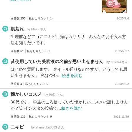
回答数 255
私もしりたい！ 14
2025/8/6
肌荒れ
by Mas♪ さん
生理前などアゴにニキビ、頬はカサカサ、みんなのお手入れ方
法を知りたいです。
回答数 61
私もしりたい！ 1
2025/7/27
昔使用していた美容液の名前が思い出せません
by ラテ53 さん
はじめて質問します。 タイトル通りなのですが、どうしても思
い出せません。 私は今45…
続きを読む
回答数 4
私もしりたい！ 0
2024/9/22
懐かしいコスメ
by 匿名 さん
30代です。 学生のころ使っていた懐かしいコスメの話しません
か？笑 インスタの投稿で…
続きを読む
回答数 139
私もしりたい！ 6
2023/11/29
ニキビ
by shunsuke0303 さん