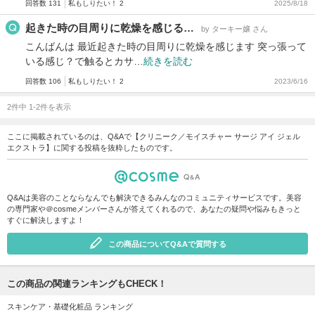
回答数 131
私もしりたい！ 2
2025/8/18
起きた時の目周りに乾燥を感じる…
by ターキー嬢 さん
こんばんは 最近起きた時の目周りに乾燥を感じます 突っ張って
いる感じ？で触るとカサ…
続きを読む
回答数 106
私もしりたい！ 2
2023/6/16
2件中 1-2件を表示
ここに掲載されているのは、Q&Aで【クリニーク／モイスチャー サージ アイ ジェル
エクストラ】に関する投稿を抜粋したものです。
Q&Aは美容のことならなんでも解決できるみんなのコミュニティサービスです。美容
の専門家や＠cosmeメンバーさんが答えてくれるので、あなたの疑問や悩みもきっと
すぐに解決しますよ！
この商品についてQ&Aで質問する
この商品の関連ランキングもCHECK！
スキンケア・基礎化粧品 ランキング