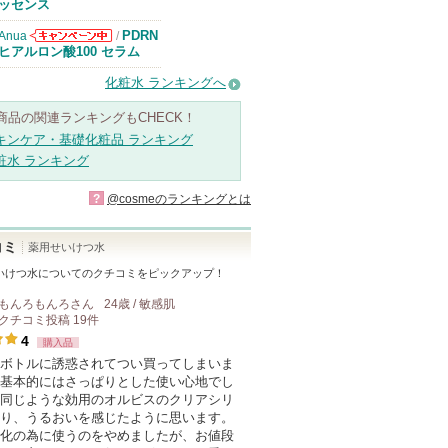
知らせがありま
ッセンス
す
PDRN
Anua
/
Anuaからのお
ヒアルロン酸100 セラム
知らせがありま
す
化粧水 ランキングへ
商品の関連ランキングもCHECK！
キンケア・基礎化粧品 ランキング
粧水 ランキング
?
@cosmeのランキングとは
コミ
薬用せいけつ水
いけつ水
についてのクチコミをピックアップ！
もんろもんろ
さん
24歳 / 敏感肌
クチコミ投稿
19
件
4
購入品
ボトルに誘惑されてつい買ってしまいま
基本的にはさっぱりとした使い心地でし
同じような効用のオルビスのクリアシリ
り、うるおいを感じたように思います。
化の為に使うのをやめましたが、お値段