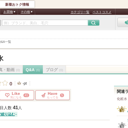
新着おトク情報
お買物
その他
カテゴリ一覧
ベストコスメ
Q&A一覧
水
真・動画
Q&A
ブログ
(0)
(6)
(0)
0
-pt
関連
Like
Have
41
5
気になる
もってる
化粧水
41
目人数
人
で絞り込む