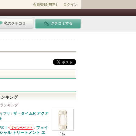
会員登録(無料)
ログイン
私のクチコミ
クチコミする
ランキング
 ランキング
ザ・タイムR アクア
イプサ
/
e
フェイ
SK-II
/
SK-IIからのお
シャル トリートメント エ
1位