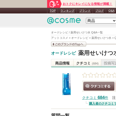
おトクにキレイになる情報が満載！
TOP
ランキング
ブランド
ブログ
Q&A
オードレシピ / 薬用せいけつ水 Q&A一覧
アットコスメ
>
オードレシピ
>
薬用せいけつ水
>
このブランドの情報を
薬用せいけつ
オードレシピ
見る
商品情報
クチコミ
投稿写
(684)
クチコミする
684
クチコミ
件
注
購入者のクチコミ
質問一覧