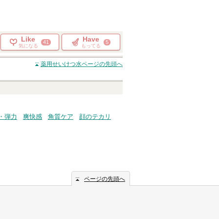
Like
Have
41
5
気になる
もってる
薬用せいけつ水
ページの先頭へ
・弾力
爽快感
角質ケア
顔のテカリ
ページの先頭へ