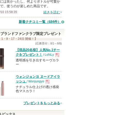
には良かったし、何よりボトルが可愛か
で、使うのが楽しめた商品です。
/10 15:58:35
続きを読む
新着クチコミ一覧
（684件）
ブランドファンクラブ限定プレゼント
 1・9・17・24日 開催！】
(応募受付：8/1～8/8)
【現品20名様】人気No.1チー
クをプレゼント！
/ LoNLy
透明感を引き出すモーヴカラ
現
ー
品
ウォンジョンヨ ヌードアイラ
ッシュ
/ Wonjungyo
ナチュラル仕上げの透け感発
現
色マスカラ！
品
プレゼントをもっとみる
トピックス