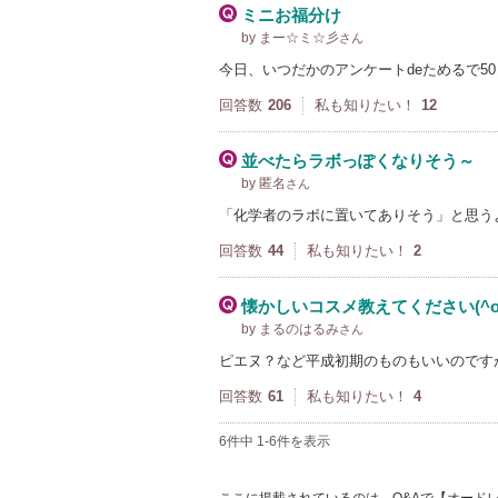
ミニお福分け
by まー☆ミ☆彡
さん
今日、いつだかのアンケートdeためるで5
回答数
206
私も知りたい！
12
並べたらラボっぽくなりそう～
by 匿名
さん
「化学者のラボに置いてありそう」と思う
回答数
44
私も知りたい！
2
懐かしいコスメ教えてください(^o
by まるのはるみ
さん
ピエヌ？など平成初期のものもいいのです
回答数
61
私も知りたい！
4
6件中 1-6件を表示