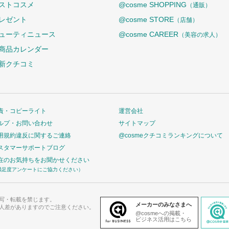
ストコスメ
@cosme SHOPPING
（通販）
レゼント
@cosme STORE
（店舗）
ューティニュース
@cosme CAREER
（美容の求人）
商品カレンダー
新クチコミ
責・コピーライト
運営会社
ルプ・お問い合わせ
サイトマップ
用規約違反に関するご連絡
@cosmeクチコミランキングについて
スタマーサポートブログ
在のお気持ちをお聞かせください
満足度アンケートにご協力ください）
写・転載を禁じます。
メーカーのみなさまへ
人差がありますのでご注意ください。
@cosmeへの掲載・
ビジネス活用はこちら