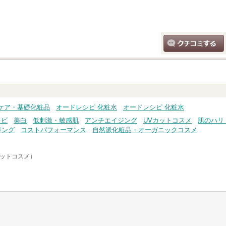
クチコミする
ケア・基礎化粧品
オードレシピ 化粧水
オードレシピ 化粧水
キビ
美白
低刺激・敏感肌
アンチエイジング
UVカットコスメ
肌のハリ
ジング
コストパフォーマンス
自然派化粧品・オーガニックコスメ
アットコスメ）