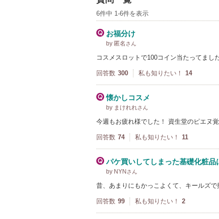
6件中 1-6件を表示
お福分け
by 匿名
さん
コスメスロットで100コイン当たってまし
回答数
300
私も知りたい！
14
懐かしコスメ
by まけれれ
さん
今週もお疲れ様でした！ 資生堂のピエヌ覚え
回答数
74
私も知りたい！
11
パケ買いしてしまった基礎化粧品
by NYN
さん
昔、あまりにもかっこよくて、キールズで揃
回答数
99
私も知りたい！
2