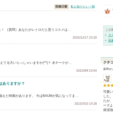
投稿日順
私も知りたい！順
た！ ［質問］あなたがレトロだと思うコスメは…
この
ス
2025/12/17 23:20
化
クチ
てる方いらっしゃいますか(^^)？ 水チークが…
薬用せ
2022/9/9 23:04
はありますか？
可愛い
えた時期があります。 今はBAUMが気になってま…
した。
たが、
2022/3/10 14:28
ーズよ
保湿強