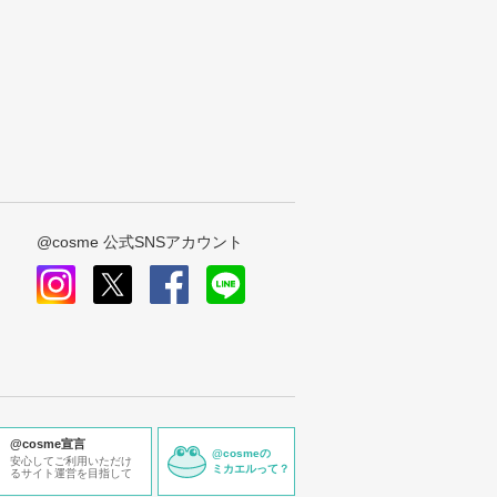
@cosme 公式SNSアカウント
instagram
x
facebook
line
@cosme宣言
@cosmeの
安心してご利用いただけ
ミカエルって？
るサイト運営を目指して