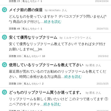
回答数 15
私もしりたい！ 1
2024/10/24
メイク前の唇の保湿
by nicochan♪ さん
どんなものを使っていますか？ デパコスプチプラ問いません(^
^) 商品のタグ付けし…
続きを読む
回答数 49
私もしりたい！ 1
2024/7/21
安くて優秀なリップクリーム
by ミルキーフラワー さん
安くて優秀なリップクリーム教えて下さい!! できればタグ付け
お願いしますm(__)m
回答数 221
私もしりたい！ 10
2023/3/2
使用しているリップクリームを教えて下さい
by 匿名 さん
最近唇が荒れているのでお勧めのリップクリームを教えてくだ
さい。時間に余裕がある方は商品…
続きを読む
回答数 159
私もしりたい！ 2
2021/3/25
どっちのリップクリーム買うか迷ってます。
by 匿名 さん
リップクリームを新しく買いたいけど この２つで迷ってます ①
ニベアのモイスチャ…
続きを読む