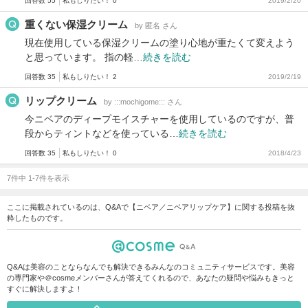
回答数 55
私もしりたい！ 0
2019/2/20
重くない保湿クリーム
by 匿名 さん
現在使用している保湿クリームの塗り心地が重たくて変えよう
と思っています。 指の軽…
続きを読む
回答数 35
私もしりたい！ 2
2019/2/19
リップクリーム
by :::mochigome::: さん
今ニベアのディープモイスチャーを使用しているのですが、普
段からティントなどを使っている…
続きを読む
回答数 35
私もしりたい！ 0
2018/4/23
7件中 1-7件を表示
ここに掲載されているのは、Q&Aで【ニベア／ニベアリップケア】に関する投稿を抜
粋したものです。
Q&Aは美容のことならなんでも解決できるみんなのコミュニティサービスです。美容
の専門家や＠cosmeメンバーさんが答えてくれるので、あなたの疑問や悩みもきっと
すぐに解決しますよ！