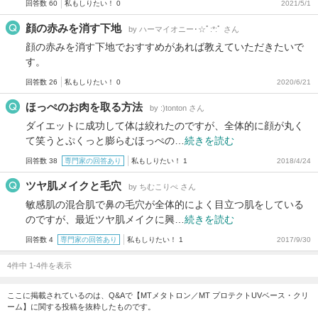
回答数 60
私もしりたい！ 0
2021/5/1
顔の赤みを消す下地
by ハーマイオニー･☆ﾟ:*:ﾟ さん
顔の赤みを消す下地でおすすめがあれば教えていただきたいで
す。
回答数 26
私もしりたい！ 0
2020/6/21
ほっぺのお肉を取る方法
by :)tonton さん
ダイエットに成功して体は絞れたのですが、全体的に顔が丸く
て笑うとぷくっと膨らむほっぺの…
続きを読む
回答数 38
専門家の回答あり
私もしりたい！ 1
2018/4/24
ツヤ肌メイクと毛穴
by ちむこりぺ さん
敏感肌の混合肌で鼻の毛穴が全体的によく目立つ肌をしている
のですが、最近ツヤ肌メイクに興…
続きを読む
回答数 4
専門家の回答あり
私もしりたい！ 1
2017/9/30
4件中 1-4件を表示
ここに掲載されているのは、Q&Aで【MTメタトロン／MT プロテクトUVベース・クリ
ーム】に関する投稿を抜粋したものです。