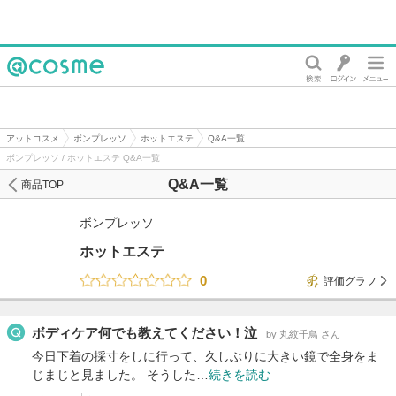
@cosme
アットコスメ
ボンプレッソ
ホットエステ
Q&A一覧
ボンプレッソ / ホットエステ Q&A一覧
Q&A一覧
商品TOP
ボンプレッソ
ホットエステ
0
評価グラフ
ボディケア何でも教えてください！泣
by 丸紋千鳥 さん
今日下着の採寸をしに行って、久しぶりに大きい鏡で全身をま
じまじと見ました。 そうした…
続きを読む