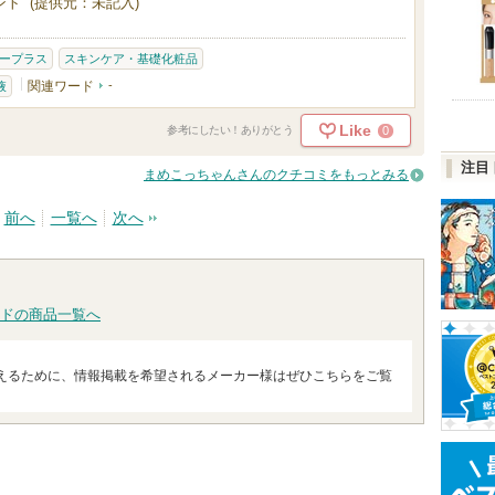
ト (提供元：未記入)
ープラス
スキンケア・基礎化粧品
関連ワード
-
液
Like
0
参考にしたい！ありがとう
注目
まめこっちゃんさんのクチコミをもっとみる
前へ
一覧へ
次へ
ドの商品一覧へ
えるために、情報掲載を希望されるメーカー様はぜひこちらをご覧