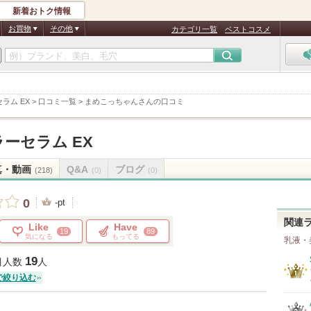
新着おトク情報
お買物
その他
カテゴリ一覧
ベストコスメ
ラム EX
>
口コミ一覧
>
まめこっちゃんさんの口コミ
ーセラム EX
真・動画
Q&A
ブログ
(218)
(0)
(0)
0
-pt
関連
Like
Have
19
89
気になる
もってる
乳液・
19
目人数
人
で絞り込む