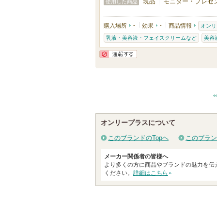
現品
モニター・プレゼン
使用した商品
り
登
購入場所
-
効果
-
商品情報
オンリ
録
乳液・美容液・フェイスクリームなど
美容
さ
れ
通報する
て
い
ま
す
オンリープラスについて
このブランドのTopへ
このブラン
メーカー関係者の皆様へ
より多くの方に商品やブランドの魅力を伝
ください。
詳細はこちら