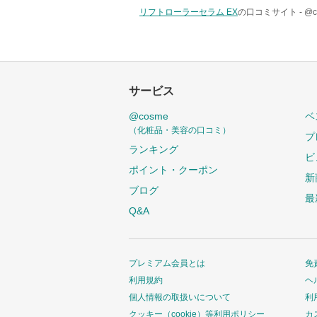
リフトローラーセラム EX
の口コミサイト -
@
サービス
@cosme
ベ
（化粧品・美容の口コミ）
プ
ランキング
ビ
ポイント・クーポン
新
ブログ
最
Q&A
プレミアム会員とは
免
利用規約
ヘ
個人情報の取扱いについて
利
クッキー（cookie）等利用ポリシー
カ