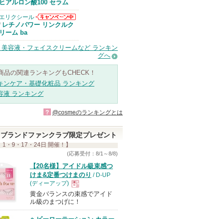
Anuaからのお
ヒアルロン酸100 セラム
知らせがありま
す
エリクシール
エリクシールか
レチノパワー リンクルク
/
らのお知らせが
リーム ba
あります
・美容液・フェイスクリームなど ランキン
グへ
商品の関連ランキングもCHECK！
キンケア・基礎化粧品 ランキング
容液 ランキング
?
@cosmeのランキングとは
ブランドファンクラブ限定プレゼント
 1・9・17・24日 開催！】
(応募受付：8/1～8/8)
【20名様】アイドル級束感つ
けま&定番つけまのり
/ D-UP
(ディーアップ)
黄金バランスの束感でアイド
現
ル級のまつげに！