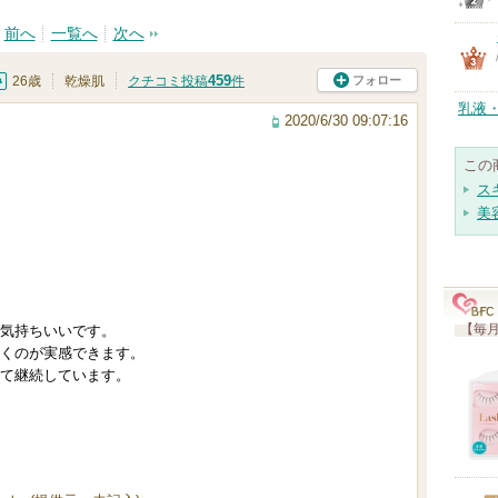
前へ
一覧へ
次へ
459
フォロー
26歳
乾燥肌
クチコミ投稿
件
乳液
2020/6/30 09:07:16
この
ス
美
【毎月
気持ちいいです。
くのが実感できます。
て継続しています。