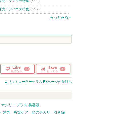
発売！プチプラ特集
(5/28)
発売！デパコス特集
(5/27)
もっとみる
Like
Have
19
89
気になる
もってる
リフトローラーセラム EX
ページの先頭へ
オンリープラス 美容液
・弾力
角質ケア
顔のテカリ
引き締