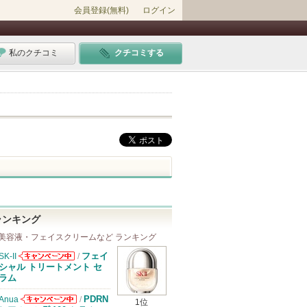
会員登録(無料)
ログイン
私のクチコミ
クチコミする
ランキング
美容液・フェイスクリームなど ランキング
フェイ
SK-II
/
SK-IIからのお
シャル トリートメント セ
知らせがありま
ラム
す
PDRN
Anua
/
1位