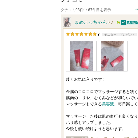
クチコミ93件中 67件目を表示
まめこっちゃん
さん
認証済
5
7
モニター・プレゼント
人
以
上
の
メ
ン
凄くお気に入りです！
バ
金属のコロコロでマッサージすると凄く
ー
筋肉のコリや、むくみなどが和らいでい
に
マッサージもできる
美容液
、毎日楽しく
お
気
マッサージした後は肌の血行も良くなり
ハリ感もアップしました。
に
今後も使い続けようと思います。
入