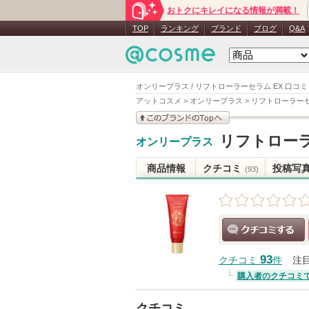
おトクにキレイになる情報が満載！
TOP
ランキング
ブランド
ブログ
Q&A
オンリープラス / リフトローラーセラム EX 口コミ
アットコスメ
>
オンリープラス
>
リフトローラーセ
このブランドの情報を
リフトローラ
オンリープラス
見る
商品情報
クチコミ
投稿写
(93)
クチコミする
93
クチコミ
件
注
購入者のクチコミ
クチコミ