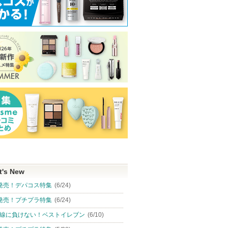
t's New
発売！デパコス特集
(6/24)
発売！プチプラ特集
(6/24)
線に負けない！ベストイレブン
(6/10)