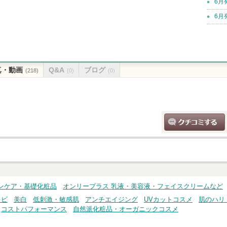
6月
6月
真・動画
Q&A
ブログ
(218)
(0)
(0)
クチコミする
ンケア・基礎化粧品
オンリープラス 乳液・美容液・フェイスクリームなど
キビ
美白
低刺激・敏感肌
アンチエイジング
UVカットコスメ
肌のハリ
コストパフォーマンス
自然派化粧品・オーガニックコスメ