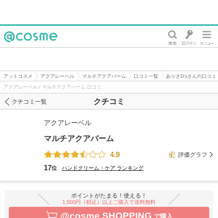
@cosme
アットコスメ
アクアレーベル
マルチアクアバーム
口コミ一覧
ありさD'zさんの口コミ
アクアレーベル / マルチアクアバーム 口コミ
クチコミ
クチコミ一覧
アクアレーベル
マルチアクアバーム
4.9
評価グラフ
17
位
ハンドクリーム・ケア
ランキング
ポイントがたまる！使える！
1,500円（税込）以上ご購入で送料無料
@cosme SHOPPING
で購入