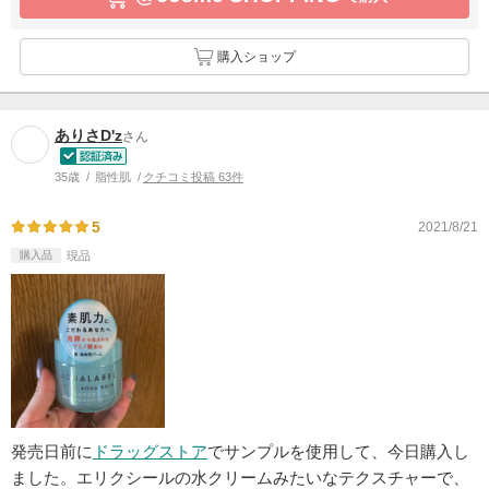
購入ショップ
ありさD'z
さん
35歳
脂性肌
クチコミ投稿 63件
5
2021/8/21
購入品
現品
発売日前に
ドラッグストア
でサンプルを使用して、今日購入し
ました。エリクシールの水クリームみたいなテクスチャーで、