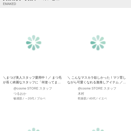
EMAKED
＼まつげ美人スタッフ愛用中！／ まつ毛
＼ こんなマスカラ欲しかった！マツ育し
が長く綺麗なスタッフに「何使ってます
ながら可愛くなれる激推しアイテム ／
か？」と聞くとほとんど…
『水橋保寿堂製薬 エ…
@cosme STORE スタッフ
@cosme STORE スタッフ
つるおか
木村
敏感肌 / ～20代 / ブルベ
乾燥肌 / 40代 / イエベ