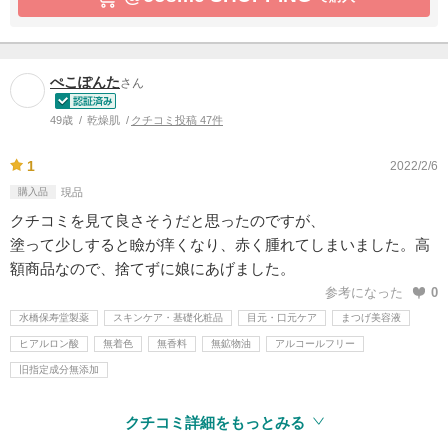
ぺこぽんた
さん
49歳
乾燥肌
クチコミ投稿 47件
1
2022/2/6
購入品
現品
クチコミを見て良さそうだと思ったのですが、
塗って少しすると瞼が痒くなり、赤く腫れてしまいました。高
額商品なので、捨てずに娘にあげました。
参考になった
0
水橋保寿堂製薬
スキンケア・基礎化粧品
目元・口元ケア
まつげ美容液
ヒアルロン酸
無着色
無香料
無鉱物油
アルコールフリー
旧指定成分無添加
クチコミ詳細をもっとみる