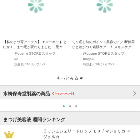
【私のまつ育アイテム】 エマーキット と
＼＼眠る前のポイント美容で／／ 断然周
にかく、まつ毛が変わりました！ 元々短
りと差がつく素肌ケア！！ スキンケアは
く悩んでた…
毎日頑張ってるけど…
@cosme STORE スタッフ
@cosme STORE スタッフ
ko
Inagaki
混合肌 / 40代 / ブルベ
乾燥肌 / 30代 / イエベ
もっとみる
水橋保寿堂製薬の商品
まつげ美容液 週間ランキング
ラッシュジェリードロップ ＥＸ / マジョリカ マ
ジョルカ