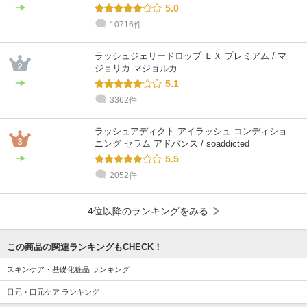
5.0
10716件
@cosme STORE スタッフ
@cosme STORE スタッフ
@cosme STORE スタッフ
@cosme STORE スタッフ
@cosme STORE スタッフ
@cosme STORE スタッフ
村 井
Okumura
chihara
と び た
戸塚
木村
敏感肌 / 30代 / イエベ
乾燥肌 / 30代 / ブルベ
敏感肌 / 40代 / イエベ
乾燥肌 / 30代 / イエベ
混合肌 / 40代 / イエベ
乾燥肌 / 40代 / イエベ
ラッシュジェリードロップ ＥＸ プレミアム / マ
ジョリカ マジョルカ
5.1
3362件
ラッシュアディクト アイラッシュ コンディショ
ニング セラム アドバンス / soaddicted
5.5
2052件
4位以降のランキングをみる
この商品の関連ランキングもCHECK！
スキンケア・基礎化粧品 ランキング
目元・口元ケア ランキング