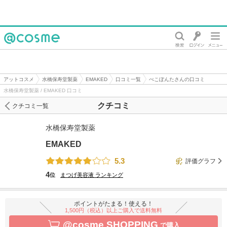
@cosme
アットコスメ
水橋保寿堂製薬
EMAKED
口コミ一覧
ぺこぽんたさんの口コミ
水橋保寿堂製薬 / EMAKED 口コミ
クチコミ
クチコミ一覧
水橋保寿堂製薬
EMAKED
5.3
評価グラフ
4
位
まつげ美容液
ランキング
ポイントがたまる！使える！
1,500円（税込）以上ご購入で送料無料
@cosme SHOPPING
で購入