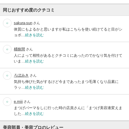
同じおすすめ度のクチコミ
sakura-sun
さん
体質にもよるかと思いますが私はこちらを使い続けてると目がシ
ョボ…
続きを読む
桶狭間
さん
人によって相性があるとクチコミにあったのでかなり気を付けて
いま…
続きを読む
ろぼみき
さん
気持ち伸びた気がするけど今まであったまつ毛薄くなり品素に
ラッ…
続きを読む
e.miii
さん
まつげパーマをしに行った時の店員さんに「まつげ美容液変えま
した…
続きを読む
美容部員・美容プロのレビュー