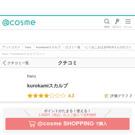
@cosme
アットコスメ
haru
kurokamiスカルプ
口コミ一覧
にくねこおはぎ0919さんの口コミ
haru / kurokamiスカルプ 口コミ
クチコミ
クチコミ一覧
haru
kurokamiスカルプ
4.3
評価グラフ
ポイントがたまる！使える！
1,500円（税込）以上ご購入で送料無料
@cosme SHOPPING
で購入