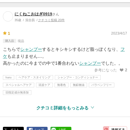
にくねこおはぎ0919
さん
35歳
混合肌
クチコミ投稿 20件
1
2023/4/17
購入品
現品
こちらで
シャンプー
するとキシキシするけど脂っぽくなり、
フ
ケ
も止まりません…。
高かったのに今までの中で1番合わない
シャンプー
でした。。
参考になった
2
haru
ヘアケア・スタイリング
シャンプー・コンディショナー
スペシャルヘアケア
頭皮ケア
無着色
無鉱物油
パラベンフリー
旧指定成分無添加
クチコミ詳細をもっとみる
ポスト
シェア
LINE