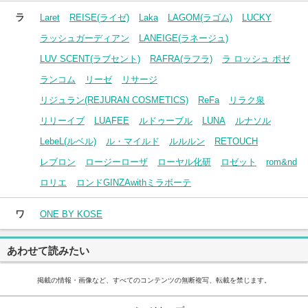
ラ
Laret
REISE(ライゼ)
Laka
LAGOM(ラゴム)
LUCKY
ラッシュガーディアン
LANEIGE(ラネージュ)
LUV SCENT(ラブセント)
RAFRA(ラフラ)
ラ ロッシュ ポゼ
ランコム
リーゼ
リサージ
リジュラン(REJURAN COSMETICS)
ReFa
リラク泉
リリーイブ
LUAFEE
ルドゥーブル
LUNA
ルナソル
LebeL(ルベル)
ル・マイルド
ルルルン
RETOUCH
レブロン
ロージーローザ
ローヤル化研
ロゼット
rom&nd
ロリエ
ロンドGINZAwithミラボーテ
ワ
ONE BY KOSE
あわせて読みたい
掲載の情報・画像など、すべてのコンテンツの無断複写、転載を禁じます。