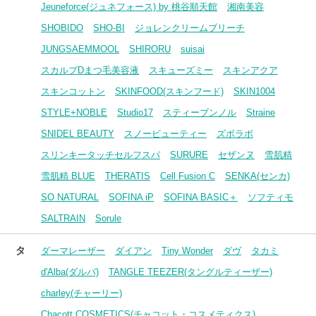
Jeuneforce(ジュネフォース) by 桃谷順天館
湘南美容
SHOBIDO
SHO-BI
ジョレンクリームブリーチ
JUNGSAEMMOOL
SHIRORU
suisai
スカルプDまつ毛美容液
スキューズミー
スキンアクア
スキンコットン
SKINFOOD(スキンフード)
SKIN1004
STYLE+NOBLE
Studio17
スティーブンノル
Straine
SNIDEL BEAUTY
スノービューティー
ズボラボ
スリンキータッチセルフスパ
SURURE
セザンヌ
雪肌精
雪肌精 BLUE
THERATIS
Cell Fusion C
SENKA(センカ)
SO NATURAL
SOFINA iP
SOFINA BASIC＋
ソフティモ
SALTRAIN
Sorule
タ
ダーマレーザー
ダイアン
Tiny Wonder
ダヴ
タカミ
d'Alba(ダルバ)
TANGLE TEEZER(タングルティーザー)
charley(チャーリー)
Chacott COSMETICS(チャコット・コスメティクス)