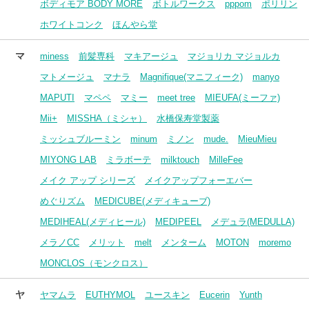
ボディモア BODY MORE
ボトルワークス
pppom
ポリリン
ホワイトコンク
ほんやら堂
マ
miness
前髪専科
マキアージュ
マジョリカ マジョルカ
マトメージュ
マナラ
Magnifique(マニフィーク)
manyo
MAPUTI
マペペ
マミー
meet tree
MIEUFA(ミーファ)
Mii+
MISSHA（ミシャ）
水橋保寿堂製薬
ミッシュブルーミン
minum
ミノン
mude.
MieuMieu
MIYONG LAB
ミラボーテ
milktouch
MilleFee
メイク アップ シリーズ
メイクアップフォーエバー
めぐりズム
MEDICUBE(メディキューブ)
MEDIHEAL(メディヒール)
MEDIPEEL
メデュラ(MEDULLA)
メラノCC
メリット
melt
メンターム
MOTON
moremo
MONCLOS（モンクロス）
ヤ
ヤマムラ
EUTHYMOL
ユースキン
Eucerin
Yunth