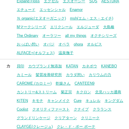
Expand Floss
エクセル
エスオーシー
SQS
AESTURA
エチュード
エッセンシャル
Enamor
Ｎ organic(エヌオーガニック)
msh(エム・エス・エイチ)
Mマークシリーズ
エリクシール
エルジューダ
大島椿
The Ordinary
オーラツー
all my things
オクチシリーズ
おっぱい想い
オバジ
オペラ
ohora
オルビス
ALFACE+(オルフェス)
温泉撫子
カ
貝印
カウブランド無添加
KATAN
カネボウ
KANEBO
カミール
髪質改善研究所
カラダ想い
カリウムの力
CAROME.(カロミー)
乾燥さん
CANTEEN9
カントリー&ストリーム
菊正宗
キクロン
北見ハッカ通商
KITEN
キモチ
キャンメイク
Cure
キュレル
キングダム
Coolist
クオリティファースト
クナイプ
クラランス
グランドリンケージ
クリアターン
クリニーク
CLAYGE(クレージュ)
クレ・ド・ポー ボーテ