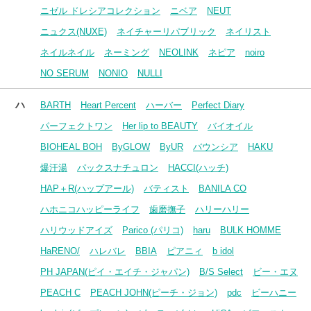
ニゼル ドレシアコレクション
ニベア
NEUT
ニュクス(NUXE)
ネイチャーリパブリック
ネイリスト
ネイルネイル
ネーミング
NEOLINK
ネピア
noiro
NO SERUM
NONIO
NULLI
ハ
BARTH
Heart Percent
ハーバー
Perfect Diary
パーフェクトワン
Her lip to BEAUTY
バイオイル
BIOHEAL BOH
ByGLOW
ByUR
バウンシア
HAKU
爆汗湯
パックスナチュロン
HACCI(ハッチ)
HAP＋R(ハップアール)
バティスト
BANILA CO
ハホニコハッピーライフ
歯磨撫子
ハリーハリー
ハリウッドアイズ
Parico (パリコ)
haru
BULK HOMME
HaRENO/
ハレバレ
BBIA
ピアニィ
b idol
PH JAPAN(ピイ・エイチ・ジャパン)
B/S Select
ビー・エヌ
PEACH C
PEACH JOHN(ピーチ・ジョン)
pdc
ビーハニー