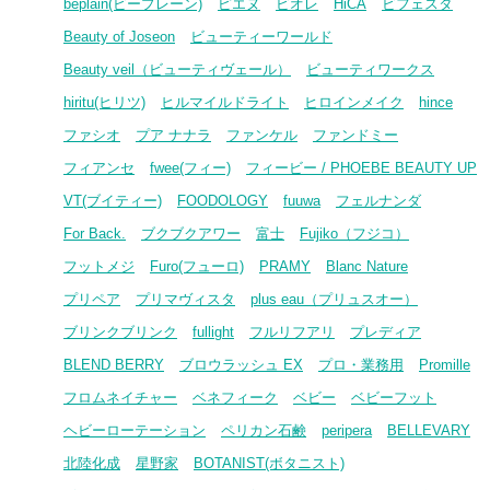
beplain(ビープレーン)
ピエヌ
ビオレ
HiCA
ビフェスタ
Beauty of Joseon
ビューティーワールド
Beauty veil（ビューティヴェール）
ビューティワークス
hiritu(ヒリツ)
ヒルマイルドライト
ヒロインメイク
hince
ファシオ
プア ナナラ
ファンケル
ファンドミー
フィアンセ
fwee(フィー)
フィービー / PHOEBE BEAUTY UP
VT(ブイティー)
FOODOLOGY
fuuwa
フェルナンダ
For Back.
ブクブクアワー
富士
Fujiko（フジコ）
フットメジ
Furo(フューロ)
PRAMY
Blanc Nature
プリペア
プリマヴィスタ
plus eau（プリュスオー）
ブリンクブリンク
fullight
フルリフアリ
プレディア
BLEND BERRY
ブロウラッシュ EX
プロ・業務用
Promille
フロムネイチャー
ベネフィーク
ベビー
ベビーフット
ヘビーローテーション
ペリカン石鹸
peripera
BELLEVARY
北陸化成
星野家
BOTANIST(ボタニスト)