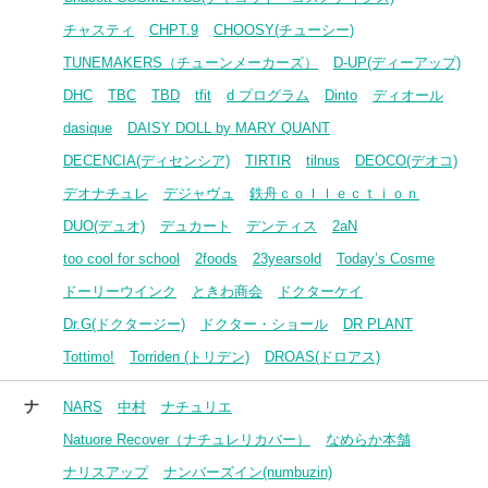
チャスティ
CHPT.9
CHOOSY(チューシー)
TUNEMAKERS（チューンメーカーズ）
D-UP(ディーアップ)
DHC
TBC
TBD
tfit
d プログラム
Dinto
ディオール
dasique
DAISY DOLL by MARY QUANT
DECENCIA(ディセンシア)
TIRTIR
tilnus
DEOCO(デオコ)
デオナチュレ
デジャヴュ
鉄舟ｃｏｌｌｅｃｔｉｏｎ
DUO(デュオ)
デュカート
デンティス
2aN
too cool for school
2foods
23yearsold
Today’s Cosme
ドーリーウインク
ときわ商会
ドクターケイ
Dr.G(ドクタージー)
ドクター・ショール
DR PLANT
Tottimo!
Torriden (トリデン)
DROAS(ドロアス)
ナ
NARS
中村
ナチュリエ
Natuore Recover（ナチュレリカバー）
なめらか本舗
ナリスアップ
ナンバーズイン(numbuzin)