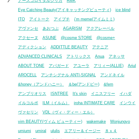
ア
アースコロイダルシリカ
RMK
Eye Catching Beauty(アイキャッチングビューティ)
ice blind
ITO
アイトーク
アイプチ
i’m meme(アイムミミ)
アヴァンセ
あおつぶ
AGARISM
アクアレーベル
アクセーヌ
ASUNE
@cosme STORE
@cosme+
アディクション
ADDITTLE BEAUTY
アテニア
ADVANCED CLINICALS
アトリックス
Anua
アネッサ
ABOUT TONE
アパガード
アユーラ
アリィー(ALLIE)
Ariul
AROCELL
アンチシグナル ANTI-SIGNAL
アンドネイル
&honey（アンドハニー）
＆be(アンドビー)
&fem
アンブリオリス
ISNTREE
It's skin
イニスフリー
イハダ
イルコルポ
ILM（イルム）
iroha INTIMATE CARE
インウイ
ヴァセリン
VDL（ヴィ・ディー・エル）
vim BEAUTY(ヴィム ビューティー)
wakemake
Wonjungyo
umiumi
umiral
ululis
エアリー＆イージー
８ｘ４