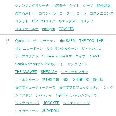
クレンジングリサーチ
毛穴撫子
ケイト
ケープ
健栄製薬
恋するおしり
コウンバル
コージー
コーセーコスメニエンス
コジット
COSRX(コスアールエックス)
コスノリ
コスメデコルテ
coringco
COMVITA
サ
Cycle.me
ザ・コラーゲン
the SAEM
THE TOOL LAB
サナ ニューボーン
サナ リンクルターン
ザ・ブレスコ
ザ・プロダクト
Summer's Eve(サマーズイブ)
SAM'U
Santa Marche(サンタマルシェ）
サンホワイト
THE ANSWER
SHEGLAM
ジェミールフラン
シェルクルール
紫外線予報
SISI
SHISEIDO
資生堂
資生堂ビューティーフーズ
資生堂プロフェッショナル
シック
シノアドア
ジバンシイ
CipiCipi
シムシムジャパン
シュウ ウエムラ
JOOCYEE
シュエトゥールズ
シュガードール
JUDYDOLL