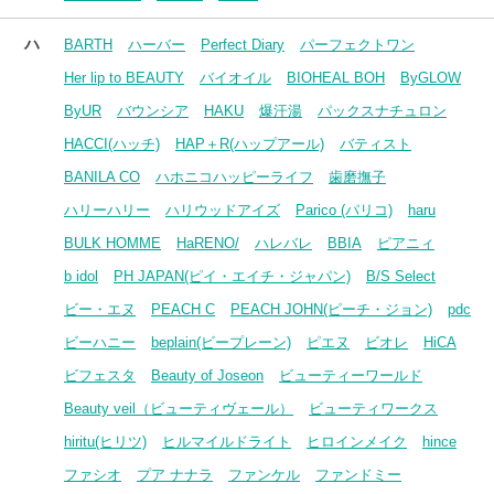
ハ
BARTH
ハーバー
Perfect Diary
パーフェクトワン
Her lip to BEAUTY
バイオイル
BIOHEAL BOH
ByGLOW
ByUR
バウンシア
HAKU
爆汗湯
パックスナチュロン
HACCI(ハッチ)
HAP＋R(ハップアール)
バティスト
BANILA CO
ハホニコハッピーライフ
歯磨撫子
ハリーハリー
ハリウッドアイズ
Parico (パリコ)
haru
BULK HOMME
HaRENO/
ハレバレ
BBIA
ピアニィ
b idol
PH JAPAN(ピイ・エイチ・ジャパン)
B/S Select
ビー・エヌ
PEACH C
PEACH JOHN(ピーチ・ジョン)
pdc
ビーハニー
beplain(ビープレーン)
ピエヌ
ビオレ
HiCA
ビフェスタ
Beauty of Joseon
ビューティーワールド
Beauty veil（ビューティヴェール）
ビューティワークス
hiritu(ヒリツ)
ヒルマイルドライト
ヒロインメイク
hince
ファシオ
プア ナナラ
ファンケル
ファンドミー