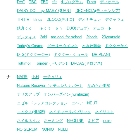
DHC
TBC
TBD
tfit
d プログラム
Dinto
ディオール
DAISY DOLL by MARY QUANT
DECENCIA(ディセンシア)
TIRTIR
tilnus
DEOCO(デオコ)
デオナチュレ
デジャヴュ
鉄舟ｃｏｌｌｅｃｔｉｏｎ
DUO(デュオ)
デュカート
デンティス
2aN
too cool for school
2foods
23yearsold
Today’s Cosme
ドーリーウインク
ときわ商会
ドクターケイ
Dr.G(ドクタージー)
ドクター・ショール
DR PLANT
Tottimo!
Torriden (トリデン)
DROAS(ドロアス)
ナ
NARS
中村
ナチュリエ
Natuore Recover（ナチュレリカバー）
なめらか本舗
ナリスアップ
ナンバーズイン(numbuzin)
ニゼル ドレシアコレクション
ニベア
NEUT
ニュクス(NUXE)
ネイチャーリパブリック
ネイリスト
ネイルネイル
ネーミング
NEOLINK
ネピア
noiro
NO SERUM
NONIO
NULLI