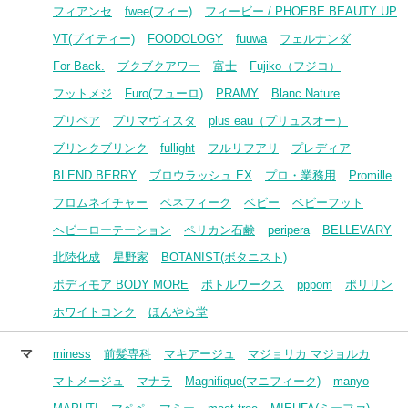
フィアンセ
fwee(フィー)
フィービー / PHOEBE BEAUTY UP
VT(ブイティー)
FOODOLOGY
fuuwa
フェルナンダ
For Back.
ブクブクアワー
富士
Fujiko（フジコ）
フットメジ
Furo(フューロ)
PRAMY
Blanc Nature
プリペア
プリマヴィスタ
plus eau（プリュスオー）
ブリンクブリンク
fullight
フルリフアリ
プレディア
BLEND BERRY
ブロウラッシュ EX
プロ・業務用
Promille
フロムネイチャー
ベネフィーク
ベビー
ベビーフット
ヘビーローテーション
ペリカン石鹸
peripera
BELLEVARY
北陸化成
星野家
BOTANIST(ボタニスト)
ボディモア BODY MORE
ボトルワークス
pppom
ポリリン
ホワイトコンク
ほんやら堂
マ
miness
前髪専科
マキアージュ
マジョリカ マジョルカ
マトメージュ
マナラ
Magnifique(マニフィーク)
manyo