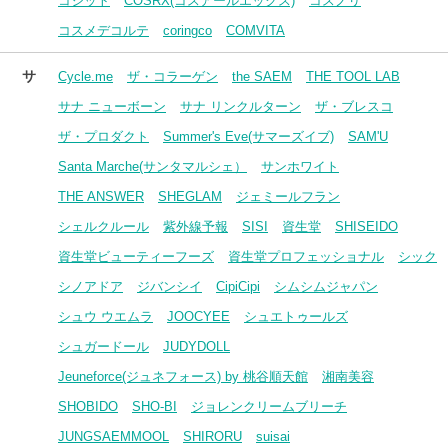
コジット
COSRX(コスアールエックス)
コスノリ
コスメデコルテ
coringco
COMVITA
サ
Cycle.me
ザ・コラーゲン
the SAEM
THE TOOL LAB
サナ ニューボーン
サナ リンクルターン
ザ・ブレスコ
ザ・プロダクト
Summer's Eve(サマーズイブ)
SAM'U
Santa Marche(サンタマルシェ）
サンホワイト
THE ANSWER
SHEGLAM
ジェミールフラン
シェルクルール
紫外線予報
SISI
資生堂
SHISEIDO
資生堂ビューティーフーズ
資生堂プロフェッショナル
シック
シノアドア
ジバンシイ
CipiCipi
シムシムジャパン
シュウ ウエムラ
JOOCYEE
シュエトゥールズ
シュガードール
JUDYDOLL
Jeuneforce(ジュネフォース) by 桃谷順天館
湘南美容
SHOBIDO
SHO-BI
ジョレンクリームブリーチ
JUNGSAEMMOOL
SHIRORU
suisai