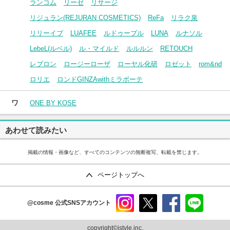
ランコム
リーゼ
リサージ
リジュラン(REJURAN COSMETICS)
ReFa
リラク泉
リリーイブ
LUAFEE
ルドゥーブル
LUNA
ルナソル
LebeL(ルベル)
ル・マイルド
ルルルン
RETOUCH
レブロン
ロージーローザ
ローヤル化研
ロゼット
rom&nd
ロリエ
ロンドGINZAwithミラボーテ
ワ
ONE BY KOSE
あわせて読みたい
掲載の情報・画像など、すべてのコンテンツの無断複写、転載を禁じます。
ページトップへ
@cosme
公式SNSアカウント
instag
x
faceb
line
ram
ook
copyright©istyle,inc.