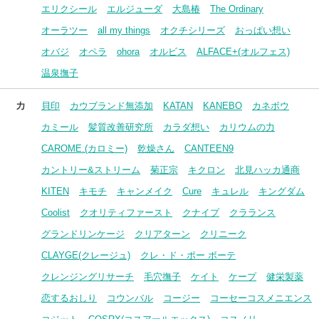
エリクシール
エルジューダ
大島椿
The Ordinary
オーラツー
all my things
オクチシリーズ
おっぱい想い
オバジ
オペラ
ohora
オルビス
ALFACE+(オルフェス)
温泉撫子
カ
貝印
カウブランド無添加
KATAN
KANEBO
カネボウ
カミール
髪質改善研究所
カラダ想い
カリウムの力
CAROME.(カロミー)
乾燥さん
CANTEEN9
カントリー&ストリーム
菊正宗
キクロン
北見ハッカ通商
KITEN
キモチ
キャンメイク
Cure
キュレル
キングダム
Coolist
クオリティファースト
クナイプ
クラランス
グランドリンケージ
クリアターン
クリニーク
CLAYGE(クレージュ)
クレ・ド・ポー ボーテ
クレンジングリサーチ
毛穴撫子
ケイト
ケープ
健栄製薬
恋するおしり
コウンバル
コージー
コーセーコスメニエンス