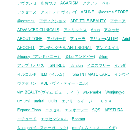
アヴァンセ
あおつぶ
AGARISM
アクアレーベル
アクセーヌ
アストレア ヴィルゴ
ASUNE
@cosme STORE
@cosme+
アディクション
ADDITTLE BEAUTY
アテニア
ADVANCED CLINICALS
アトリックス
Anua
アネッサ
ABOUT TONE
アパガード
アユーラ
アリィー(ALLIE)
Ariul
AROCELL
アンチシグナル ANTI-SIGNAL
アンドネイル
&honey（アンドハニー）
＆be(アンドビー)
&fem
アンブリオリス
ISNTREE
It's skin
イニスフリー
イハダ
イルコルポ
ILM（イルム）
iroha INTIMATE CARE
インウイ
ヴァセリン
VDL（ヴィ・ディー・エル）
vim BEAUTY(ヴィム ビューティー)
wakemake
Wonjungyo
umiumi
umiral
ululis
エアリー＆イージー
８ｘ４
Expand Floss
エクセル
エスオーシー
SQS
AESTURA
エチュード
エッセンシャル
Enamor
Ｎ organic(エヌオーガニック)
msh(エム・エス・エイチ)