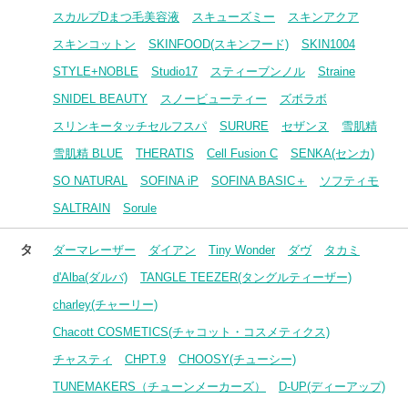
スカルプDまつ毛美容液
スキューズミー
スキンアクア
スキンコットン
SKINFOOD(スキンフード)
SKIN1004
STYLE+NOBLE
Studio17
スティーブンノル
Straine
SNIDEL BEAUTY
スノービューティー
ズボラボ
スリンキータッチセルフスパ
SURURE
セザンヌ
雪肌精
雪肌精 BLUE
THERATIS
Cell Fusion C
SENKA(センカ)
SO NATURAL
SOFINA iP
SOFINA BASIC＋
ソフティモ
SALTRAIN
Sorule
タ
ダーマレーザー
ダイアン
Tiny Wonder
ダヴ
タカミ
d'Alba(ダルバ)
TANGLE TEEZER(タングルティーザー)
charley(チャーリー)
Chacott COSMETICS(チャコット・コスメティクス)
チャスティ
CHPT.9
CHOOSY(チューシー)
TUNEMAKERS（チューンメーカーズ）
D-UP(ディーアップ)