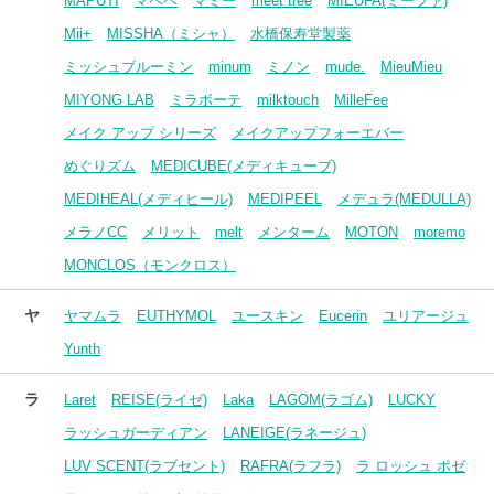
MAPUTI
マペペ
マミー
meet tree
MIEUFA(ミーファ)
Mii+
MISSHA（ミシャ）
水橋保寿堂製薬
ミッシュブルーミン
minum
ミノン
mude.
MieuMieu
MIYONG LAB
ミラボーテ
milktouch
MilleFee
メイク アップ シリーズ
メイクアップフォーエバー
めぐりズム
MEDICUBE(メディキューブ)
MEDIHEAL(メディヒール)
MEDIPEEL
メデュラ(MEDULLA)
メラノCC
メリット
melt
メンターム
MOTON
moremo
MONCLOS（モンクロス）
ヤ
ヤマムラ
EUTHYMOL
ユースキン
Eucerin
ユリアージュ
Yunth
ラ
Laret
REISE(ライゼ)
Laka
LAGOM(ラゴム)
LUCKY
ラッシュガーディアン
LANEIGE(ラネージュ)
LUV SCENT(ラブセント)
RAFRA(ラフラ)
ラ ロッシュ ポゼ