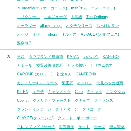
Ｎ organic(エヌオーガニック)
msh(エム・エス・エイチ)
エリクシール
エルジューダ
大島椿
The Ordinary
オーラツー
all my things
オクチシリーズ
おっぱい想い
オバジ
オペラ
ohora
オルビス
ALFACE+(オルフェス)
温泉撫子
カ
貝印
カウブランド無添加
KATAN
カネボウ
KANEBO
カミール
髪質改善研究所
カラダ想い
カリウムの力
CAROME.(カロミー)
乾燥さん
CANTEEN9
カントリー&ストリーム
菊正宗
キクロン
北見ハッカ通商
KITEN
キモチ
キャンメイク
Cure
キュレル
キングダム
Coolist
クオリティファースト
クナイプ
クラランス
グランドリンケージ
クリアターン
クリニーク
CLAYGE(クレージュ)
クレ・ド・ポー ボーテ
クレンジングリサーチ
毛穴撫子
ケイト
ケープ
健栄製薬