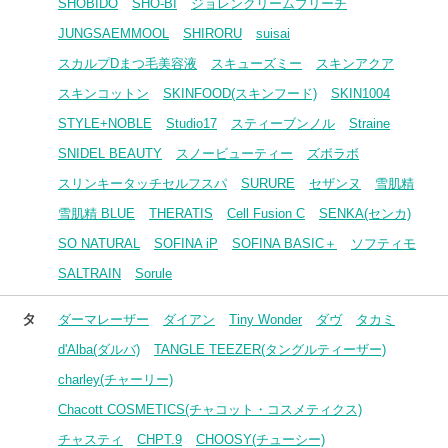
SHOBIDO
SHO-BI
ジョレンクリームブリーチ
JUNGSAEMMOOL
SHIRORU
suisai
スカルプDまつ毛美容液
スキューズミー
スキンアクア
スキンコットン
SKINFOOD(スキンフード)
SKIN1004
STYLE+NOBLE
Studio17
スティーブンノル
Straine
SNIDEL BEAUTY
スノービューティー
ズボラボ
スリンキータッチセルフスパ
SURURE
セザンヌ
雪肌精
雪肌精 BLUE
THERATIS
Cell Fusion C
SENKA(センカ)
SO NATURAL
SOFINA iP
SOFINA BASIC＋
ソフティモ
SALTRAIN
Sorule
タ
ダーマレーザー
ダイアン
Tiny Wonder
ダヴ
タカミ
d'Alba(ダルバ)
TANGLE TEEZER(タングルティーザー)
charley(チャーリー)
Chacott COSMETICS(チャコット・コスメティクス)
チャスティ
CHPT.9
CHOOSY(チューシー)