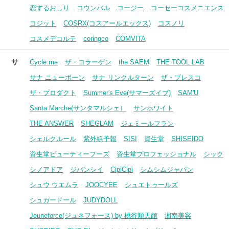
恋するおしり
コウンバル
コージー
コーセーコスメニエンス
コジット
COSRX(コスアールエックス)
コスノリ
コスメデコルテ
coringco
COMVITA
サ
Cycle.me
ザ・コラーゲン
the SAEM
THE TOOL LAB
サナ ニューボーン
サナ リンクルターン
ザ・ブレスコ
ザ・プロダクト
Summer's Eve(サマーズイブ)
SAM'U
Santa Marche(サンタマルシェ）
サンホワイト
THE ANSWER
SHEGLAM
ジェミールフラン
シェルクルール
紫外線予報
SISI
資生堂
SHISEIDO
資生堂ビューティーフーズ
資生堂プロフェッショナル
シック
シノアドア
ジバンシイ
CipiCipi
シムシムジャパン
シュウ ウエムラ
JOOCYEE
シュエトゥールズ
シュガードール
JUDYDOLL
Jeuneforce(ジュネフォース) by 桃谷順天館
湘南美容