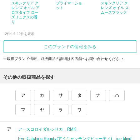
スキンクリア ク
プライマーショ
スキンクリア ク
レンズ オイル ア
ット
レンズ オイル ス
ロマタイプ ロー
ムースブラック
ズリュクスの香
り
12件中1-12件を表示
このブランドの情報をみる
※取扱ブランド情報、取扱商品の詳細は各店舗へお問い合わせください。
その他の取扱商品を探す
ア
カ
サ
タ
ナ
ハ
マ
ヤ
ラ
ワ
ア
アースコロイダルシリカ
RMK
Eye Catching Beauty(アイキャッチングビューティ)
ice blind