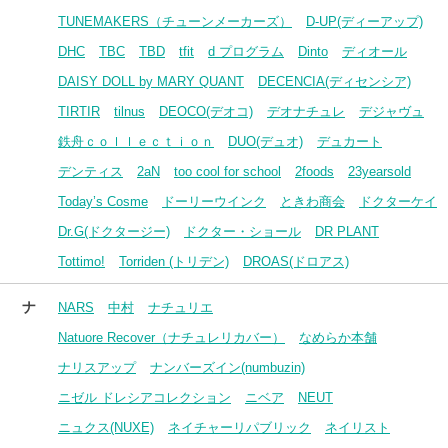
TUNEMAKERS（チューンメーカーズ）
D-UP(ディーアップ)
DHC
TBC
TBD
tfit
d プログラム
Dinto
ディオール
DAISY DOLL by MARY QUANT
DECENCIA(ディセンシア)
TIRTIR
tilnus
DEOCO(デオコ)
デオナチュレ
デジャヴュ
鉄舟ｃｏｌｌｅｃｔｉｏｎ
DUO(デュオ)
デュカート
デンティス
2aN
too cool for school
2foods
23yearsold
Today’s Cosme
ドーリーウインク
ときわ商会
ドクターケイ
Dr.G(ドクタージー)
ドクター・ショール
DR PLANT
Tottimo!
Torriden (トリデン)
DROAS(ドロアス)
ナ
NARS
中村
ナチュリエ
Natuore Recover（ナチュレリカバー）
なめらか本舗
ナリスアップ
ナンバーズイン(numbuzin)
ニゼル ドレシアコレクション
ニベア
NEUT
ニュクス(NUXE)
ネイチャーリパブリック
ネイリスト