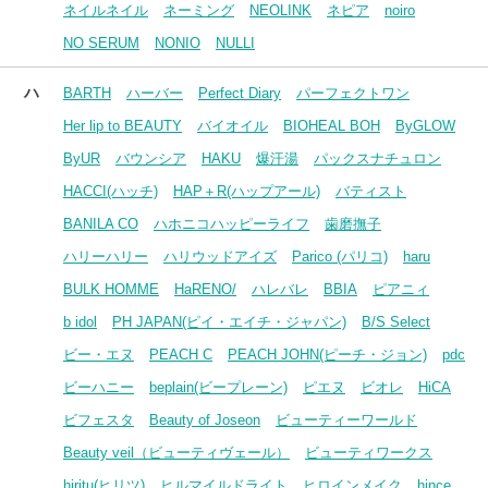
ネイルネイル
ネーミング
NEOLINK
ネピア
noiro
NO SERUM
NONIO
NULLI
ハ
BARTH
ハーバー
Perfect Diary
パーフェクトワン
Her lip to BEAUTY
バイオイル
BIOHEAL BOH
ByGLOW
ByUR
バウンシア
HAKU
爆汗湯
パックスナチュロン
HACCI(ハッチ)
HAP＋R(ハップアール)
バティスト
BANILA CO
ハホニコハッピーライフ
歯磨撫子
ハリーハリー
ハリウッドアイズ
Parico (パリコ)
haru
BULK HOMME
HaRENO/
ハレバレ
BBIA
ピアニィ
b idol
PH JAPAN(ピイ・エイチ・ジャパン)
B/S Select
ビー・エヌ
PEACH C
PEACH JOHN(ピーチ・ジョン)
pdc
ビーハニー
beplain(ビープレーン)
ピエヌ
ビオレ
HiCA
ビフェスタ
Beauty of Joseon
ビューティーワールド
Beauty veil（ビューティヴェール）
ビューティワークス
hiritu(ヒリツ)
ヒルマイルドライト
ヒロインメイク
hince