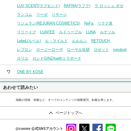
LUV SCENT(ラブセント)
RAFRA(ラフラ)
ラ ロッシュ ポゼ
ランコム
リーゼ
リサージ
リジュラン(REJURAN COSMETICS)
ReFa
リラク泉
リリーイブ
LUAFEE
ルドゥーブル
LUNA
ルナソル
LebeL(ルベル)
ル・マイルド
ルルルン
RETOUCH
レブロン
ロージーローザ
ローヤル化研
ロゼット
rom&nd
ロリエ
ロンドGINZAwithミラボーテ
ワ
ONE BY KOSE
あわせて読みたい
掲載の情報・画像など、すべてのコンテンツの無断複写、転載を禁じます。
ページトップへ
@cosme
公式SNSアカウント