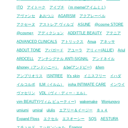
ITO
アイトーク
アイプチ
i’m meme(アイムミミ)
アヴァンセ
あおつぶ
AGARISM
アクアレーベル
アクセーヌ
アストレア ヴィルゴ
ASUNE
@cosme STORE
@cosme+
アディクション
ADDITTLE BEAUTY
アテニア
ADVANCED CLINICALS
アトリックス
Anua
アネッサ
ABOUT TONE
アパガード
アユーラ
アリィー(ALLIE)
Ariul
AROCELL
アンチシグナル ANTI-SIGNAL
アンドネイル
&honey（アンドハニー）
＆be(アンドビー)
&fem
アンブリオリス
ISNTREE
It's skin
イニスフリー
イハダ
イルコルポ
ILM（イルム）
iroha INTIMATE CARE
インウイ
ヴァセリン
VDL（ヴィ・ディー・エル）
vim BEAUTY(ヴィム ビューティー)
wakemake
Wonjungyo
umiumi
umiral
ululis
エアリー＆イージー
８ｘ４
Expand Floss
エクセル
エスオーシー
SQS
AESTURA
エチュード
エッセンシャル
Enamor