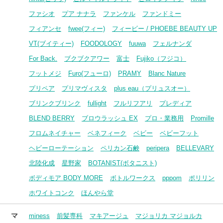
ファシオ
プア ナナラ
ファンケル
ファンドミー
フィアンセ
fwee(フィー)
フィービー / PHOEBE BEAUTY UP
VT(ブイティー)
FOODOLOGY
fuuwa
フェルナンダ
For Back.
ブクブクアワー
富士
Fujiko（フジコ）
フットメジ
Furo(フューロ)
PRAMY
Blanc Nature
プリペア
プリマヴィスタ
plus eau（プリュスオー）
ブリンクブリンク
fullight
フルリフアリ
プレディア
BLEND BERRY
ブロウラッシュ EX
プロ・業務用
Promille
フロムネイチャー
ベネフィーク
ベビー
ベビーフット
ヘビーローテーション
ペリカン石鹸
peripera
BELLEVARY
北陸化成
星野家
BOTANIST(ボタニスト)
ボディモア BODY MORE
ボトルワークス
pppom
ポリリン
ホワイトコンク
ほんやら堂
マ
miness
前髪専科
マキアージュ
マジョリカ マジョルカ