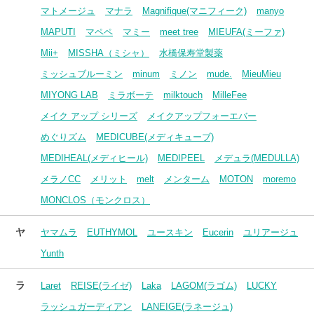
マトメージュ
マナラ
Magnifique(マニフィーク)
manyo
MAPUTI
マペペ
マミー
meet tree
MIEUFA(ミーファ)
Mii+
MISSHA（ミシャ）
水橋保寿堂製薬
ミッシュブルーミン
minum
ミノン
mude.
MieuMieu
MIYONG LAB
ミラボーテ
milktouch
MilleFee
メイク アップ シリーズ
メイクアップフォーエバー
めぐりズム
MEDICUBE(メディキューブ)
MEDIHEAL(メディヒール)
MEDIPEEL
メデュラ(MEDULLA)
メラノCC
メリット
melt
メンターム
MOTON
moremo
MONCLOS（モンクロス）
ヤ
ヤマムラ
EUTHYMOL
ユースキン
Eucerin
ユリアージュ
Yunth
ラ
Laret
REISE(ライゼ)
Laka
LAGOM(ラゴム)
LUCKY
ラッシュガーディアン
LANEIGE(ラネージュ)