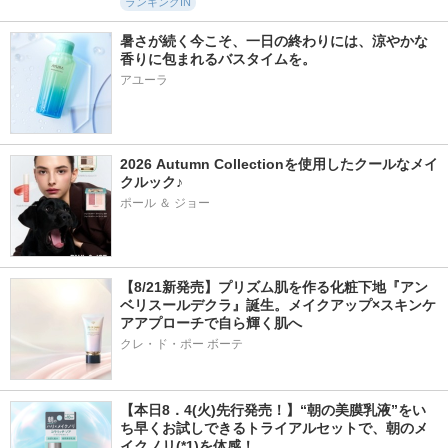
ランキングIN
暑さが続く今こそ、一日の終わりには、涼やかな
香りに包まれるバスタイムを。
アユーラ
2026 Autumn Collectionを使用したクールなメイ
クルック♪
ポール ＆ ジョー
【8/21新発売】プリズム肌を作る化粧下地『アン
ベリスールデクラ』誕生。メイクアップ×スキンケ
アアプローチで自ら輝く肌へ
クレ・ド・ポー ボーテ
【本日8．4(火)先行発売！】“朝の美膜乳液”をい
ち早くお試しできるトライアルセットで、朝のメ
イクノリ(*1)を体感！