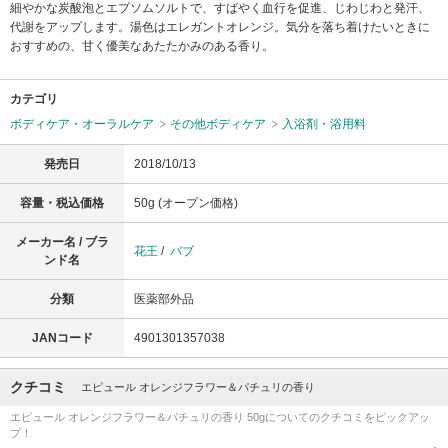
細やかな炭酸泡とエプソムソルトで、すばやく血行を促進、じわじわと発汗、
代謝をアップします。湯色はエレガントオレンジ。気分を落ち着けたいときに
おすすめの、甘く優美なあたたかみのある香り。
カテゴリ
ボディケア・オーラルケア
その他ボディケア
入浴剤・浴用料
発売日
2018/10/13
容量・税込価格
50g (オープン価格)
メーカー名 / ブラ
花王
/
バブ
ンド名
分類
医薬部外品
JANコード
4901301357038
クチコミ
エピュール オレンジフラワー＆パチュリの香り
エピュール オレンジフラワー＆パチュリの香り 50gについてのクチコミをピックアッ
プ！