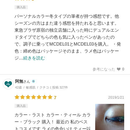
購入品
パーソナルカラー冬タイプの筆者が持つ感想です。他
シーズンの方はまた違う感想を持たれると思います。
東急プラザ原宿の独立店舗に入った時にデュアルエン
ドタイプでどちらの色も気に入ったペンがあったの
で、調子に乗ってMCDEL01とMCDEL03を購入。 ・発
色：締め色はパッケージそのまま、ラメ色はパッケー
ジ…
続きを読む
参考になった
0
阿無
さん
42歳
敏感肌
クチコミ投稿 327件
7
2019/1/21
購入品
カラー・ラスト カラー・ティール カラ
ー・ブラック 購入！ 最近の 私のベス
トコスメです ラメの色合いは ティー以