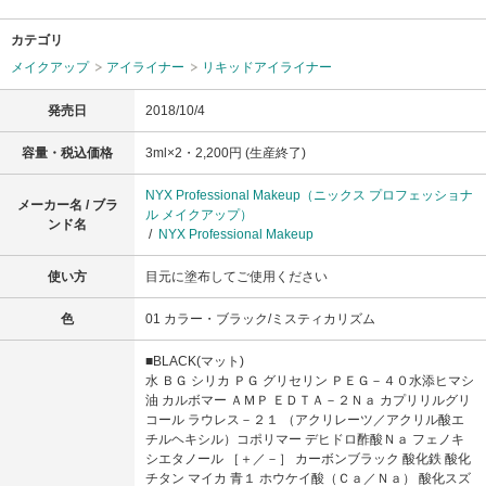
カテゴリ
メイクアップ
アイライナー
リキッドアイライナー
発売日
2018/10/4
容量・税込価格
3ml×2・2,200円 (生産終了)
NYX Professional Makeup（ニックス プロフェッショナ
メーカー名 / ブラ
ル メイクアップ）
ンド名
/
NYX Professional Makeup
使い方
目元に塗布してご使用ください
色
01 カラー・ブラック/ミスティカリズム
■BLACK(マット)
水 ＢＧ シリカ ＰＧ グリセリン ＰＥＧ－４０水添ヒマシ
油 カルボマー ＡＭＰ ＥＤＴＡ－２Ｎａ カプリリルグリ
コール ラウレス－２１ （アクリレーツ／アクリル酸エ
チルヘキシル）コポリマー デヒドロ酢酸Ｎａ フェノキ
シエタノール ［＋／－］ カーボンブラック 酸化鉄 酸化
チタン マイカ 青１ ホウケイ酸（Ｃａ／Ｎａ） 酸化スズ