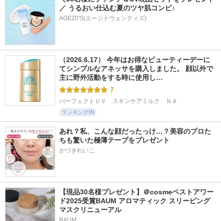
／ うるおい仕込む夏のツヤ肌コンビ♪
AGE20'S(エージトウェンティズ)
（2026.6.17） 今年はお得なビューティーデーに
てシンプルなアネッサを購入しました。 顔以外で
主に野外活動をする時に使用し…
7
パーフェクトＵＶ　スキンケアミルク　ＮＡ
ランキングIN
あれ？私、こんな顔だったっけ…？美容のプロた
ちも驚いた極薄テープをプレゼント
かづきれいこ
【現品30名様プレゼント】＠cosmeベストアワー
ド2025受賞BAUM アロマティック スリーピング
マスクリニューアル
BAUM