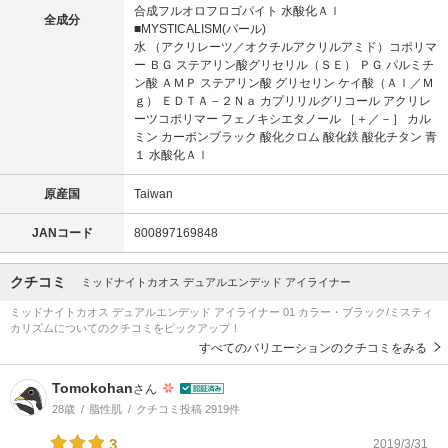
合成フルオロフロゴパイト 水酸化Ａｌ
全成分
■MYSTICALISM(パール)
水 （アクリレーツ／オクチルアクリルアミド）コポリマ
ー ＢＧ ステアリン酸グリセリル（ＳＥ） ＰＧ パルミチ
ン酸 ＡＭＰ ステアリン酸 グリセリン ケイ酸（Ａｌ／Ｍ
ｇ） ＥＤＴＡ－２Ｎａ カプリリルグリコール アクリレ
ーツコポリマー フェノキシエタノール ［＋／－］ カル
ミン カーボンブラック 酸化クロム 酸化鉄 酸化チタン 青
１ 水酸化Ａｌ
原産国
Taiwan
JANコード
800897169848
クチコミ
ミッドナイトカオス デュアルエンデッド アイライナー
ミッドナイトカオス デュアルエンデッド アイライナー 01 カラー・ブラック/ミスティ
カリズムについてのクチコミをピックアップ！
すべてのバリエーションのクチコミをみる
Tomokohan
さん
28歳
脂性肌
クチコミ投稿 2919件
3
2019/3/31