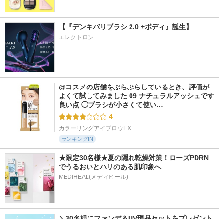
【『デンキバリブラシ 2.0 +ボディ』誕生】
エレクトロン
@コスメの店舗をぶらぶらしているとき、評価が
よくて試してみました 09 ナチュラルアッシュです 
良い点 ◯ブラシが小さくて使い…
4
カラーリングアイブロウEX
ランキングIN
★限定30名様★夏の隠れ乾燥対策！ローズPDRN
でうるおいとハリのある肌印象へ
MEDIHEAL(メディヒール)
＼30名様にファンデ＆UV現品セットをプレゼント