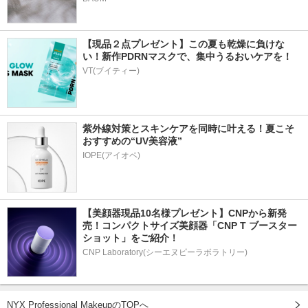
【現品２点プレゼント】この夏も乾燥に負けな
い！新作PDRNマスクで、集中うるおいケアを！
VT(ブイティー)
紫外線対策とスキンケアを同時に叶える！夏こそ
おすすめの“UV美容液”
IOPE(アイオペ)
【美顔器現品10名様プレゼント】CNPから新発
売！コンパクトサイズ美顔器「CNP T ブースター 
ショット」をご紹介！
CNP Laboratory(シーエヌピーラボラトリー)
NYX Professional MakeupのTOPへ