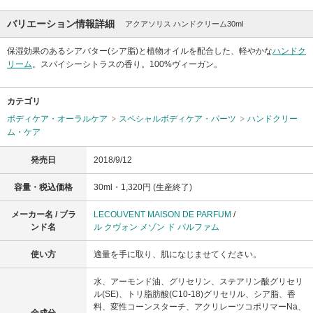
バリエーション情報詳細
アクアソリス ハンドクリーム30ml
保湿効果のあるシアバター(シア脂)と植物オイルを配合した、軽やかな
ハンドク
リーム
。スパイシーシトラスの香り。100%ヴィーガン。
カテゴリ
ボディケア・オーラルケア
スペシャルボディケア・パーツ
ハンドクリー
ム・ケア
発売日
2018/9/12
容量・税込価格
30ml・1,320円 (生産終了)
メーカー名 / ブラ
LECOUVENT MAISON DE PARFUM
/
ンド名
ル クヴォン メゾン ド パルファム
使い方
適量を手に取り、肌になじませてください。
水、アーモンド油、グリセリン、ステアリン酸グリセリ
ル(SE)、トリ脂肪酸(C10-18)グリセリル、シア脂、香
料、変性コーンスターチ、アクリレーツコポリマーNa、
全成分