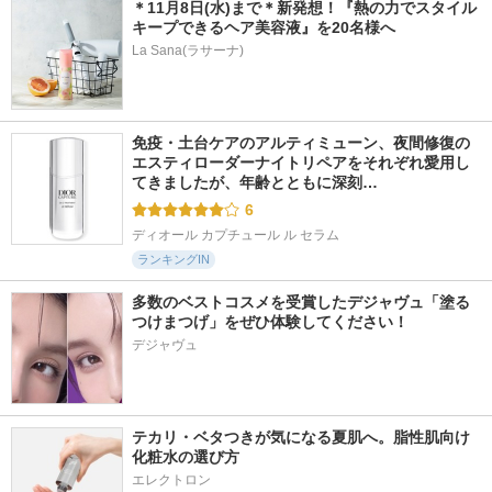
＊11月8日(水)まで＊新発想！『熱の力でスタイル
キープできるヘア美容液』を20名様へ
La Sana(ラサーナ)
免疫・土台ケアのアルティミューン、夜間修復の
エスティローダーナイトリペアをそれぞれ愛用し
てきましたが、年齢とともに深刻…
6
ディオール カプチュール ル セラム
ランキングIN
多数のベストコスメを受賞したデジャヴュ「塗る
つけまつげ」をぜひ体験してください！
デジャヴュ
テカリ・ベタつきが気になる夏肌へ。脂性肌向け
化粧水の選び方
エレクトロン