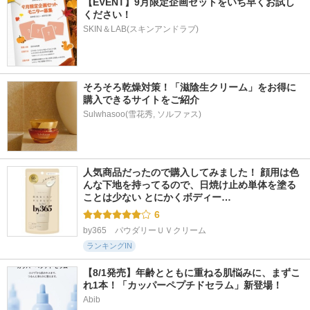
【EVENT】9月限定企画セットをいち早くお試し
ください！
SKIN＆LAB(スキンアンドラブ)
そろそろ乾燥対策！「滋陰生クリーム」をお得に
購入できるサイトをご紹介
Sulwhasoo(雪花秀, ソルファス)
人気商品だったので購入してみました！ 顔用は色
んな下地を持ってるので、日焼け止め単体を塗る
ことは少ない とにかくボディー…
6
by365　パウダリーＵＶクリーム
ランキングIN
【8/1発売】年齢とともに重ねる肌悩みに、まずこ
れ1本！「カッパーペプチドセラム」新登場！
Abib