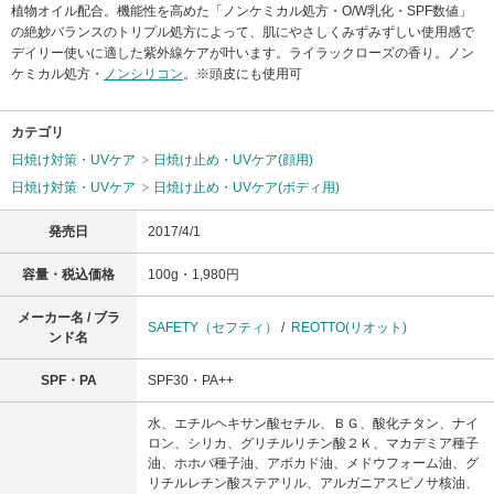
植物オイル配合。機能性を高めた「ノンケミカル処方・O/W乳化・SPF数値」
の絶妙バランスのトリプル処方によって、肌にやさしくみずみずしい使用感で
デイリー使いに適した紫外線ケアが叶います。ライラックローズの香り。ノン
ケミカル処方・
ノンシリコン
。※頭皮にも使用可
カテゴリ
日焼け対策・UVケア
日焼け止め・UVケア(顔用)
日焼け対策・UVケア
日焼け止め・UVケア(ボディ用)
発売日
2017/4/1
容量・税込価格
100g・1,980円
メーカー名 / ブラ
SAFETY（セフティ）
/
REOTTO(リオット)
ンド名
SPF・PA
SPF30・PA++
水、エチルヘキサン酸セチル、ＢＧ、酸化チタン、ナイ
ロン、シリカ、グリチルリチン酸２Ｋ、マカデミア種子
油、ホホバ種子油、アボカド油、メドウフォーム油、グ
リチルレチン酸ステアリル、アルガニアスピノサ核油、