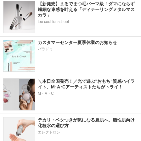
【新発売】まるでまつ毛パーマ級！ダマにならず
繊細な束感を叶える「ディテーリングメタルマス
カラ」
too cool for school
カスタマーセンター夏季休業のお知らせ
パラドゥ
＼本日全国発売！／光で遊ぶ”おもち”質感ハイラ
イト、M･A･Cアーティストたちがトライ！
M・A・C
テカリ・ベタつきが気になる夏肌へ。脂性肌向け
化粧水の選び方
エレクトロン