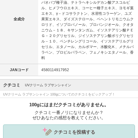
バオバブ種子油、テトラヘキシルデカン酸アスコルビ
ル、ヒメフウロエキス、コーヒー種子エキス、ヨモギ葉
エキス、γ－ドコサラクトン、水溶性コラーゲン、ユズ
全成分
果実エキス、ダイズステロール、ベヘントリモニウムク
ロリド、イソプロパノール、プロパンジオール、クオタ
ニウム－１８、キサンタンガム、イソステアリン酸ＰＥ
Ｇ－２０グリセリル、ジイソステアリン酸ポリグリセリ
ル－１０、ペンチレングリコール、イソステアリルグリ
セリル、エタノール、カルボマー、水酸化Ｋ、メチルパ
ラベン、プロピルパラベン、フェノキシエタノール、香
料
JANコード
4580114917952
クチコミ
UVクリーム ラブサンシャイン
UVクリーム ラブサンシャイン 100gについてのクチコミをピックアップ！
100gにはまだクチコミがありません。
クチコミ一番ノリになりませんか？
ぜひあなたの感想を教えてください。
クチコミを投稿する