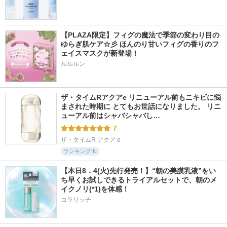
【PLAZA限定】フィグの魔法で季節の変わり目の
ゆらぎ肌ケア☆彡 ほんのり甘いフィグの香りのフ
ェイスマスクが新登場！
ルルルン
ザ・タイムRアクアe リニューアル前もニキビに悩
まされた時期に とてもお世話になりました。 リニ
ューアル前はシャバシャバし…
7
ザ・タイムR アクア e
ランキングIN
【本日8．4(火)先行発売！】“朝の美膜乳液”をい
ち早くお試しできるトライアルセットで、朝のメ
イクノリ(*1)を体感！
コラリッチ