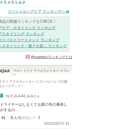
THE ANSWER
トラメラミルク
からのお知らせ
があります
スペシャルヘアケア ランキングへ
商品の関連ランキングもCHECK！
アケア・スタイリング ランキング
アスタイリング ランキング
ウトバストリートメント ランキング
レスタイリング・寝ぐせ直し ランキング
?
@cosmeのランキングとは
Q&A
ブロー ドライ アクセラレーター スプレ
ー
 ドライ アクセラレーター スプレー
についての最
Aをピックアップ！
場
by むみみ&むみみ
さん
ドライヤーはしなくても髪の毛の暴発し
がするの…
61
私も知りたい！
1
2024/2/20 07:31