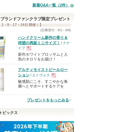
新着Q&A一覧（2件）
ブランドファンクラブ限定プレゼント
 1・9・17・24日 開催！】
(応募受付：8/1～8/8)
ハンドクリーム新作の香り＆
待望の再販ミニサイズ！
/ クナ
イプ
新作ホワイトブロッサムと人
現
気のネロリをお届け！
アルティモイストピールロー
品
ション
/ エトヴォス
敏感肌にこそ、すこやかな角
現
層へとサポートするケアを
品
プレゼントをもっとみる
トピックス