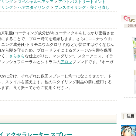
イリング
>
スペシャルヘアケア
>
アウトバストリートメント
イリング
>
ヘアスタイリング
>
プレスタイリング・寝ぐせ直し
ェダ)
BrandInfo
【毎月
由来乳酸(コーティング成分)がキューティクルをしっかり密着させ
態にすることで、ブロー時間を短縮します。さらにココナッツ由
ョニング成分(セトリモニウムクロリド)などが髪にすばやくなじん
熱から髪を守るため、ブロードライによるダメージから髪を保護
かく、
さらさら
な仕上がりに。マンダリン*、スターアニス、イラ
フレッシュフローラルとシトラスの
アロマ
ブレンドです。*オーガ
つかに分け、それぞれに数回スプレーし均一になじませます。ド
し、スタイルを整えます。他のスタイリング製品の前に使用する
します。良く振ってからご使用ください。
注目
イ アクセラレーター スプレー