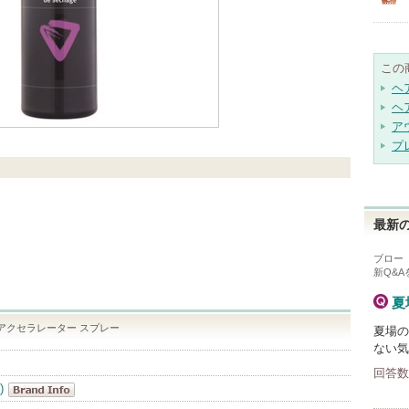
この
ヘ
ヘ
ア
プ
最新の
ブロー
新Q&
夏
 アクセラレーター スプレー
夏場の
ない気
回答数
)
AVEDA(アヴ