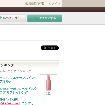
会員登録(無料)
ログイン
私のクチコミ
クチコミする
ランキング
ャルヘアケア ランキング
エッセンスインヘ
オルビス
/
アミルク
ヘッドスク
SABON(サボン)
/
ラブ リフレッシング
1位
THE ANSWER
コンプリー
/