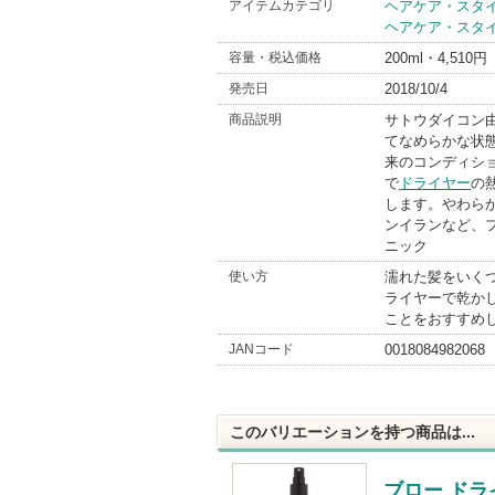
アイテムカテゴリ
ヘアケア・スタ
ヘアケア・スタ
容量・税込価格
200ml・4,510円
発売日
2018/10/4
商品説明
サトウダイコン
てなめらかな状
来のコンディシ
で
ドライヤー
の
します。やわら
ンイランなど、
ニック
使い方
濡れた髪をいく
ライヤーで乾か
ことをおすすめ
JANコード
0018084982068
このバリエーションを持つ商品は...
ブロー ドラ