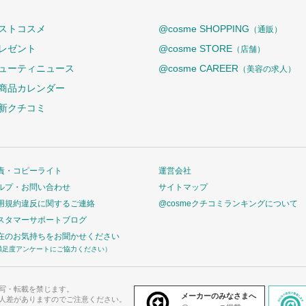
ストコスメ
@cosme SHOPPING
（通販）
レゼント
@cosme STORE
（店舗）
ューティニュース
@cosme CAREER
（美容の求人）
商品カレンダー
新クチコミ
責・コピーライト
運営会社
ルプ・お問い合わせ
サイトマップ
用規約違反に関するご連絡
@cosmeクチコミランキングについて
スタマーサポートブログ
在のお気持ちをお聞かせください
満足度アンケートにご協力ください）
写・転載を禁じます。
メーカーのみなさまへ
人差がありますのでご注意ください。