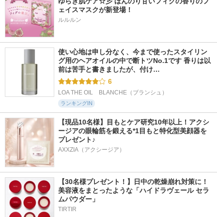
ゆらぎ肌ケア☆彡 ほんのり甘いフィグの香りのフ
ェイスマスクが新登場！
ルルルン
使い心地は申し分なく、今まで使ったスタイリン
グ用のヘアオイルの中で断トツNo.1です 香りは以
前は苦手と書きましたが、付け…
6
LOA THE OIL　BLANCHE（ブランシュ）
ランキングIN
【現品10名様】目もとケア研究10年以上！アクシ
ージアの眼輪筋を鍛える*1目もと特化型美顔器を
プレゼント♪
AXXZIA（アクシージア）
【30名様プレゼント！】日中の乾燥崩れ対策に！
美容液をまとったような「ハイドラヴェール セラ
ムパウダー」
TIRTIR