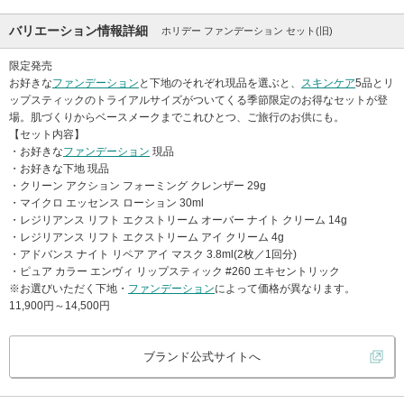
バリエーション情報詳細
ホリデー ファンデーション セット(旧)
限定発売
お好きな
ファンデーション
と下地のそれぞれ現品を選ぶと、
スキンケア
5品とリ
ップスティックのトライアルサイズがついてくる季節限定のお得なセットが登
場。肌づくりからベースメークまでこれひとつ、ご旅行のお供にも。
【セット内容】
・お好きな
ファンデーション
現品
・お好きな下地 現品
・クリーン アクション フォーミング クレンザー 29g
・マイクロ エッセンス ローション 30ml
・レジリアンス リフト エクストリーム オーバー ナイト クリーム 14g
・レジリアンス リフト エクストリーム アイ クリーム 4g
・アドバンス ナイト リペア アイ マスク 3.8ml(2枚／1回分)
・ピュア カラー エンヴィ リップスティック #260 エキセントリック
※お選びいただく下地・
ファンデーション
によって価格が異なります。
11,900円～14,500円
ブランド公式サイトへ