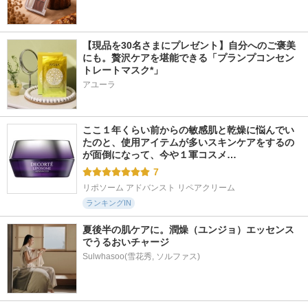
【現品を30名さまにプレゼント】自分へのご褒美
にも。贅沢ケアを堪能できる「プランプコンセン
トレートマスク*」
アユーラ
ここ１年くらい前からの敏感肌と乾燥に悩んでい
たのと、使用アイテムが多いスキンケアをするの
が面倒になって、今や１軍コスメ…
7
リポソーム アドバンスト リペアクリーム
ランキングIN
夏後半の肌ケアに。潤燥（ユンジョ）エッセンス
でうるおいチャージ
Sulwhasoo(雪花秀, ソルファス)