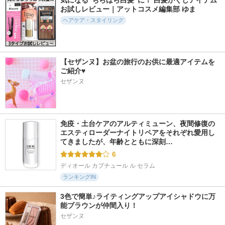
気になる“ちらほら白髪”に！ 白髪かくしアイテム
お試しレビュー｜アットコスメ編集部 ゆま
ヘアケア・スタイリング
【セザンヌ】お盆の旅行のお供に最適アイテムを
ご紹介♥
セザンヌ
免疫・土台ケアのアルティミューン、夜間修復の
エスティローダーナイトリペアをそれぞれ愛用し
てきましたが、年齢とともに深刻…
6
ディオール カプチュール ル セラム
ランキングIN
3色で簡単♪ライティングアップアイシャドウに万
能ブラウンが仲間入り！
セザンヌ