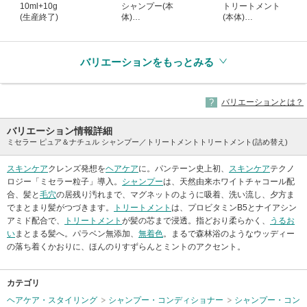
10ml+10g
シャンプー(本
トリートメント
(生産終了)
体)
(本体)
(生産終了)
(生産終了)
バリエーションをもっとみる
バリエーションとは？
バリエーション情報詳細
ミセラー ピュア＆ナチュル シャンプー／トリートメントトリートメント(詰め替え)
スキンケア
クレンズ発想を
ヘアケア
に。パンテーン史上初、
スキンケア
テクノ
ロジー「ミセラー粒子」導入。
シャンプー
は、天然由来ホワイトチャコール配
合、髪と
毛穴
の居残り汚れまで、マグネットのように吸着、洗い流し、夕方ま
でまとまり髪がつづきます。
トリートメント
は、プロビタミンB5とナイアシン
アミド配合で、
トリートメント
が髪の芯まで浸透。指どおり柔らかく、
うるお
い
まとまる髪へ。パラベン無添加、
無着色
。まるで森林浴のようなウッディー
の落ち着くかおりに、ほんのりすずらんとミントのアクセント。
カテゴリ
ヘアケア・スタイリング
シャンプー・コンディショナー
シャンプー・コン