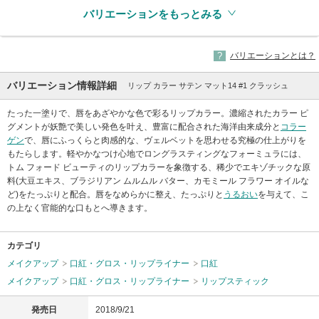
バリエーションをもっとみる
バリエーションとは？
バリエーション情報詳細
リップ カラー サテン マット14 #1 クラッシュ
たった一塗りで、唇をあざやかな色で彩るリップカラー。濃縮されたカラー ピ
グメントが妖艶で美しい発色を叶え、豊富に配合された海洋由来成分と
コラー
ゲン
で、唇にふっくらと肉感的な、ヴェルベットを思わせる究極の仕上がりを
もたらします。軽やかなつけ心地でロングラスティングなフォーミュラには、
トム フォード ビューティのリップカラーを象徴する、稀少でエキゾチックな原
料(大豆エキス、ブラジリアン ムルムル バター、カモミール フラワー オイルな
ど)をたっぷりと配合。唇をなめらかに整え、たっぷりと
うるおい
を与えて、こ
の上なく官能的な口もとへ導きます。
カテゴリ
メイクアップ
口紅・グロス・リップライナー
口紅
メイクアップ
口紅・グロス・リップライナー
リップスティック
発売日
2018/9/21