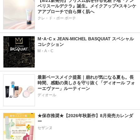
【8/21新発売】プリズム肌を作る化粧下地『アン
ベリスールデクラ』誕生。メイクアップ×スキンケ
アアプローチで自ら輝く肌へ
クレ・ド・ポー ボーテ
M･A･C x JEAN-MICHEL BASQUIAT スペシャル
コレクション
M・A・C
最新ベースメイク提案｜崩れが気になる夏も。長
時間、感動の美しさを守り抜く「ディオール フォ
ーエヴァー」ルーティーン
ディオール
★保存推奨★【2026年秋新作】8月発売カレンダ
ー
セザンヌ