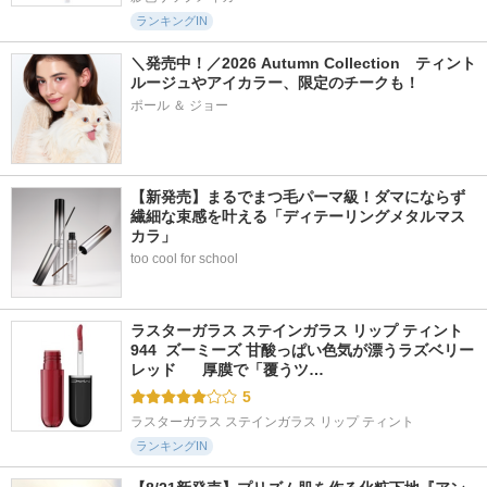
ランキングIN
＼発売中！／2026 Autumn Collection　ティント
ルージュやアイカラー、限定のチークも！
ポール ＆ ジョー
【新発売】まるでまつ毛パーマ級！ダマにならず
繊細な束感を叶える「ディテーリングメタルマス
カラ」
too cool for school
ラスターガラス ステインガラス リップ ティント 
944  ズーミーズ 甘酸っぱい色気が漂うラズベリー
レッド      厚膜で「覆うツ…
5
ラスターガラス ステインガラス リップ ティント
ランキングIN