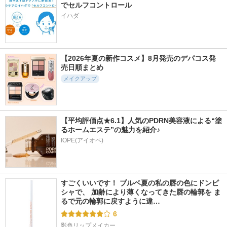
でセルフコントロール
イハダ
【2026年夏の新作コスメ】8月発売のデパコス発
売日順まとめ
メイクアップ
【平均評価点★6.1】人気のPDRN美容液による“塗
るホームエステ”の魅力を紹介♪
IOPE(アイオペ)
すごくいいです！ ブルベ夏の私の唇の色にドンピ
シャで、 加齢により薄くなってきた唇の輪郭を ま
るで元の輪郭に戻すように違…
6
影色リップメイカー