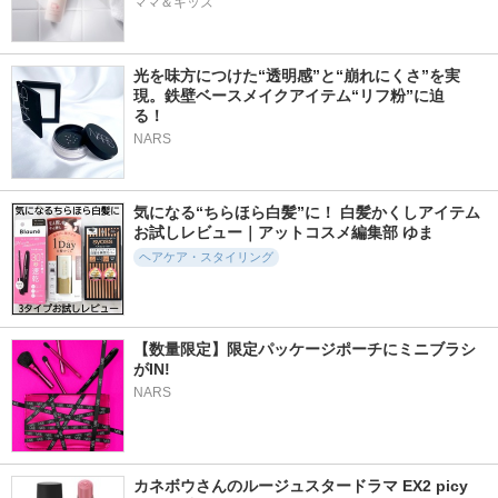
ママ＆キッズ
光を味方につけた“透明感”と“崩れにくさ”を実
現。鉄壁ベースメイクアイテム“リフ粉”に迫
る！　
NARS
気になる“ちらほら白髪”に！ 白髪かくしアイテム
お試しレビュー｜アットコスメ編集部 ゆま
ヘアケア・スタイリング
【数量限定】限定パッケージポーチにミニブラシ
がIN!
NARS
カネボウさんのルージュスタードラマ EX2 picy 