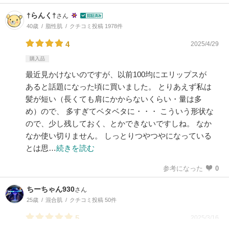
†らんく†
さん
40歳
脂性肌
クチコミ投稿 1978件
4
2025/4/29
購入品
最近見かけないのですが、以前100均にエリップスが
あると話題になった頃に買いました。 とりあえず私は
髪が短い（長くても肩にかからないくらい・量は多
め）ので、 多すぎてベタベタに・・・ こういう形状な
ので、少し残しておく、とかできないですしね。 なか
なか使い切りません。 しっとりつやつやになっている
とは思…
続きを読む
参考になった
0
ちーちゃん930
さん
25歳
混合肌
クチコミ投稿 50件
5
2025/3/16