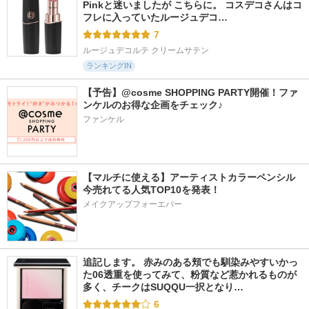
Pinkと迷いましたが こちらに。 コスデコさんはコ
フレに入っていたルージュデコ…
7
ルージュデコルテ クリームサテン
ランキングIN
【予告】@cosme SHOPPING PARTY開催！ファ
ンケルのお得な企画をチェック♪
ファンケル
【マルチに使える】アーティストカラーペンシル
今売れてる人気TOP10を発表！
メイクアップフォーエバー
追記します。 赤みのある頬でも馴染みやすいかっ
た06透重を使ってみて、粉質など惹かれるものが
多く、チークはSUQQU一択となり…
6