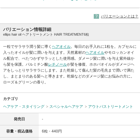
バリエーションとは？
バリエーション情報詳細
ellips hair oil ヘアトリートメント HAIR TREATMENT6粒
一粒でサラサラ潤う髪に導く
ヘアオイル
。毎日のお手入れに1粒を。カプセルに
入ったオイルが髪に潤いを与えます。天然素材の
ヘアオイル
やモロッカンオイ
ル配合で、べたつかずサラッとした使用感。ダメージ髪に潤いを与え紫外線か
ら髪を保護。パルミチン酸
レチノール
が髪を修復、ホホバオイルがダメージヘ
アをしっとりサラサラにします。また乾燥して傷んだ髪の毛先まで潤いで満た
し、まとまりのある髪へと導きます。乾燥などのダメージ髪にお悩みの方に。
ローズ＆グリーンの香り。
カテゴリ
ヘアケア・スタイリング
スペシャルヘアケア
アウトバストリートメント
発売日
-
容量・税込価格
6粒・440円