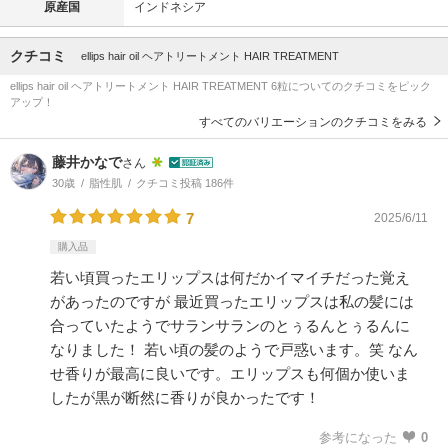
原産国
インドネシア
クチコミ
ellips hair oil ヘアトリートメント HAIR TREATMENT
ellips hair oil ヘアトリートメント HAIR TREATMENT 6粒についてのクチコミをピック
アップ！
すべてのバリエーションのクチコミをみる
藤井かなで
さん
30歳
脂性肌
クチコミ投稿 186件
7
2025/6/11
購入品
若い頃買ったエリップスは何だかイマイチだった覚え
があったのですが 最近買ったエリップスは私の髪には
合っていたようでサランサランのとぅるんとぅるんに
なりました！ 若い頃の髪のようで戸惑います。笑 なん
せ香りが最高に良いです。エリップスも何個か使いま
したが黒が断然に香りが良かったです！
参考になった
0