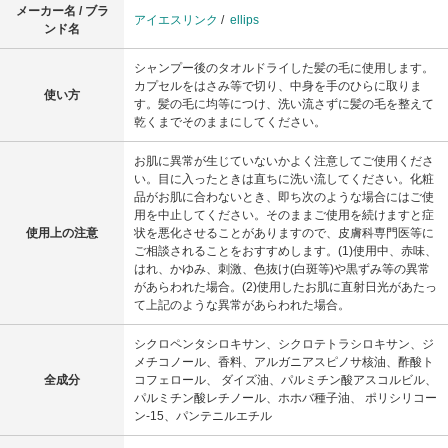
メーカー名 / ブラ
アイエスリンク
/
ellips
ンド名
シャンプー後のタオルドライした髪の毛に使用します。
カプセルをはさみ等で切り、中身を手のひらに取りま
使い方
す。髪の毛に均等につけ、洗い流さずに髪の毛を整えて
乾くまでそのままにしてください。
お肌に異常が生じていないかよく注意してご使用くださ
い。目に入ったときは直ちに洗い流してください。化粧
品がお肌に合わないとき、即ち次のような場合にはご使
用を中止してください。そのままご使用を続けますと症
使用上の注意
状を悪化させることがありますので、皮膚科専門医等に
ご相談されることをおすすめします。(1)使用中、赤味、
はれ、かゆみ、刺激、色抜け(白斑等)や黒ずみ等の異常
があらわれた場合。(2)使用したお肌に直射日光があたっ
て上記のような異常があらわれた場合。
シクロペンタシロキサン、シクロテトラシロキサン、ジ
メチコノール、香料、アルガニアスピノサ核油、酢酸ト
全成分
コフェロール、 ダイズ油、パルミチン酸アスコルビル、
パルミチン酸レチノール、ホホバ種子油、 ポリシリコー
ン-15、パンテニルエチル