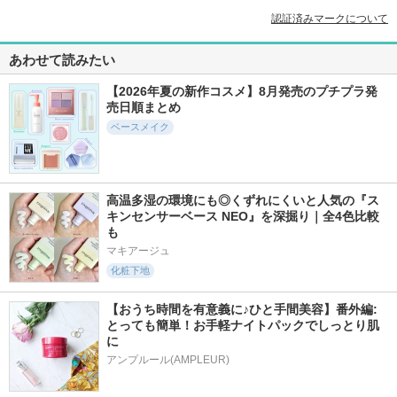
認証済みマークについて
あわせて読みたい
【2026年夏の新作コスメ】8月発売のプチプラ発
売日順まとめ
ベースメイク
高温多湿の環境にも◎くずれにくいと人気の『ス
キンセンサーベース NEO』を深掘り｜全4色比較
も
マキアージュ
化粧下地
【おうち時間を有意義に♪ひと手間美容】番外編:
とっても簡単！お手軽ナイトパックでしっとり肌
に
アンプルール(AMPLEUR)