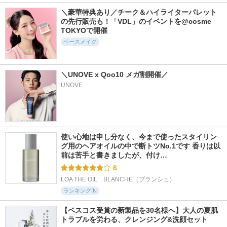
＼豪華特典あり／チーク＆ハイライターパレット
の先行販売も！「VDL」のイベントを@cosme 
TOKYOで開催
ベースメイク
＼UNOVE x Qoo10 メガ割開催／
UNOVE
使い心地は申し分なく、今まで使ったスタイリン
グ用のヘアオイルの中で断トツNo.1です 香りは以
前は苦手と書きましたが、付け…
6
LOA THE OIL　BLANCHE（ブランシュ）
ランキングIN
【ベスコス受賞の新製品を30名様へ】大人の夏肌
トラブルを労わる、クレンジング&洗顔セット