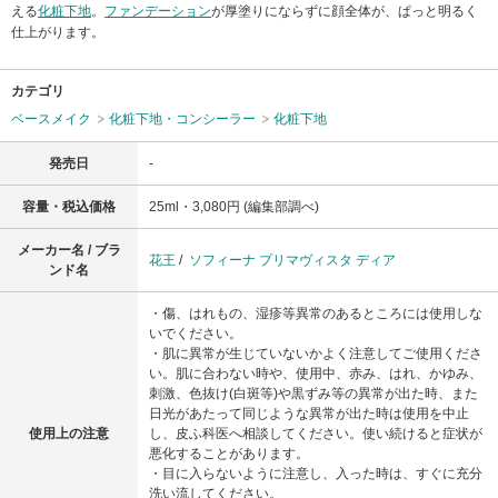
える
化粧下地
。
ファンデーション
が厚塗りにならずに顔全体が、ぱっと明るく
仕上がります。
カテゴリ
ベースメイク
化粧下地・コンシーラー
化粧下地
発売日
-
容量・税込価格
25ml・3,080円 (編集部調べ)
メーカー名 / ブラ
花王
/
ソフィーナ プリマヴィスタ ディア
ンド名
・傷、はれもの、湿疹等異常のあるところには使用しな
いでください。
・肌に異常が生じていないかよく注意してご使用くださ
い。肌に合わない時や、使用中、赤み、はれ、かゆみ、
刺激、色抜け(白斑等)や黒ずみ等の異常が出た時、また
日光があたって同じような異常が出た時は使用を中止
使用上の注意
し、皮ふ科医へ相談してください。使い続けると症状が
悪化することがあります。
・目に入らないように注意し、入った時は、すぐに充分
洗い流してください。