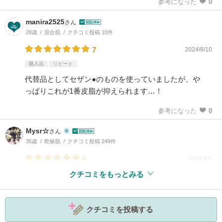
参考になった
0
manira2525
さん
28歳
混合肌
クチコミ投稿 10件
7
2024/8/10
購入品
リピート
代替品としてセザン●のものを使っていましたが、や
っぱりこれが1番皮脂が抑えられます…！
参考になった
0
Mysr☆
さん
35歳
乾燥肌
クチコミ投稿 249件
6
2024/4/3
クチコミをもっとみる
参考になった
1
クチコミを投稿する