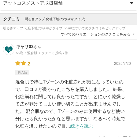
アットコスメストア取扱店舗
クチコミ
明るさアップ 化粧下地(つややかタイプ)
明るさアップ 化粧下地(つややかタイプ) 25mlについてのクチコミをピックアップ！
すべてのバリエーションのクチコミをみる
キャサ02
さん
56歳
混合肌
クチコミ投稿 7件
2
2025/2/20
購入品
混合肌で特にTゾーンの化粧崩れが気になっていたの
で、口コミが良かったこちらを購入しました。 結果、
化粧崩れに関しては良かったですが、とにかく乾燥し
て皮が剥けてしまい使い切ることが出来ませんでし
た。 混合肌なので、Tゾーンのみに使用するなど使い
分けたら良かったかなと思いますが、なるべく時短で
化粧を済ませたいので自…
続きを読む