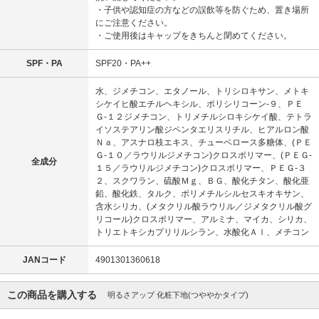
・子供や認知症の方などの誤飲等を防ぐため、置き場所
にご注意ください。
・ご使用後はキャップをきちんと閉めてください。
SPF・PA
SPF20・PA++
水、ジメチコン、エタノール、トリシロキサン、メトキ
シケイヒ酸エチルヘキシル、ポリシリコーン-９、ＰＥ
Ｇ-１２ジメチコン、トリメチルシロキシケイ酸、テトラ
イソステアリン酸ジペンタエリスリチル、ヒアルロン酸
Ｎａ、アスナロ枝エキス、チューベロース多糖体、(ＰＥ
Ｇ-１０／ラウリルジメチコン)クロスポリマー、(ＰＥＧ-
全成分
１５／ラウリルジメチコン)クロスポリマー、ＰＥＧ-３
２、スクワラン、硫酸Ｍｇ、ＢＧ、酸化チタン、酸化亜
鉛、酸化鉄、タルク、ポリメチルシルセスキオキサン、
含水シリカ、(メタクリル酸ラウリル／ジメタクリル酸グ
リコール)クロスポリマー、アルミナ、マイカ、シリカ、
トリエトキシカプリリルシラン、水酸化Ａｌ、メチコン
JANコード
4901301360618
この商品を購入する
明るさアップ 化粧下地(つややかタイプ)