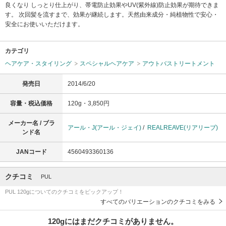
良くなり しっとり仕上がり、帯電防止効果やUV(紫外線)防止効果が期待できま
す。 次回髪を流すまで、効果が継続します。天然由来成分・純植物性で安心・
安全にお使いいただけます。
カテゴリ
ヘアケア・スタイリング
スペシャルヘアケア
アウトバストリートメント
発売日
2014/6/20
容量・税込価格
120g・3,850円
メーカー名 / ブラ
アール・J(アール・ジェイ)
/
REALREAVE(リアリーブ)
ンド名
JANコード
4560493360136
クチコミ
PUL
PUL 120gについてのクチコミをピックアップ！
すべてのバリエーションのクチコミをみる
120gにはまだクチコミがありません。