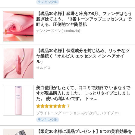
ランキングIN
【現品30名様】猛暑と冷房の8月、ファンデはもう
脱ぎ捨てよう。「3番トーンアップエッセンス」で
叶える、圧倒的ツヤ陶器肌
ナンバーズイン(numbuzin)
【現品30名様】保湿成分を封じ込め、リッチなツ
ヤ髪続く「オルビス エッセンス イン ヘアオイ
ル」
オルビス
美白使用がしたくて、口コミで好評で いきなりで
すが現品購入しました。 しっとりタイプにしまし
た。 使い心地いいです。 トラ…
7
ブライトニング ローション みずみずしいタイプ ca
ランキングIN
【限定30名様に現品プレゼント】8つの美容効果を