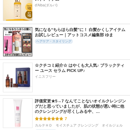
d'Alba(ダルバ)
気になる“ちらほら白髪”に！ 白髪かくしアイテム
お試しレビュー｜アットコスメ編集部 ゆま
ヘアケア・スタイリング
☆クチコミ紹介☆ はやくも大人気♪ ブラックティ
ー ユース セラム PICK UP♪ 
イニスフリー
評価変更★5→7 なんてことないオイルクレンジン
グだと思っていましたが、肌の状態が悪い時に他
のクレンジングが尽くしみる中、…
7
カルテＨＤ　モイスチュア クレンジング　オイルジェル