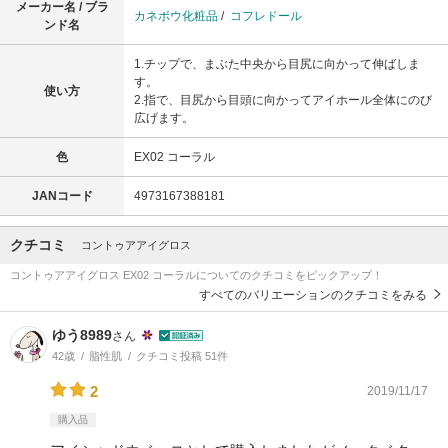
メーカー名 / ブラ
カネボウ化粧品
/
コフレドール
ンド名
1.チップで、まぶた中央から目尻に向かって伸ばしま
す。
使い方
2.指で、目尻から目頭に向かってアイホール全体にのび
広げます。
色
EX02 コーラル
JANコード
4973167388181
クチコミ
コントゥアアイグロス
コントゥアアイグロス EX02 コーラルについてのクチコミをピックアップ！
すべてのバリエーションのクチコミをみる
ゆう8989
さん
42歳
脂性肌
クチコミ投稿 51件
2
2019/11/17
購入品