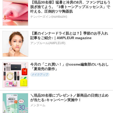
【現品30名様】猛暑と冷房の8月、ファンデはもう
脱ぎ捨てよう。「3番トーンアップエッセンス」で
叶える、圧倒的ツヤ陶器肌
ナンバーズイン(numbuzin)
【夏のインナードライ肌とは？】季節のお手入れ
記事をご紹介♪｜AMPLEUR magazine
アンプルール(AMPLEUR)
今月の「これ買い！」@cosme編集部のいちおし
「夏発売の新作」
メイクアップ
＼現品30名様にプレゼント／新商品の日焼け止め
が当たる♪キャンペーン実施中！
メンターム