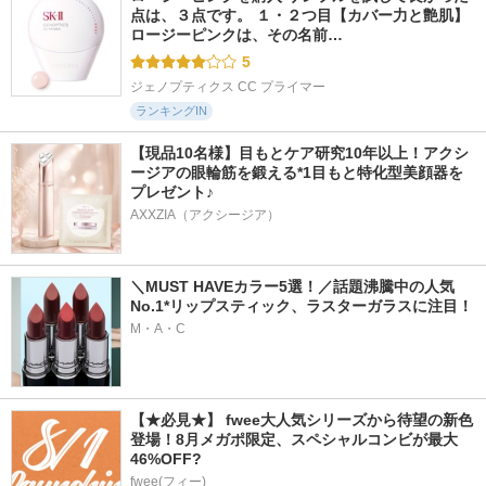
点は、３点です。 １・２つ目【カバー力と艶肌】 
ロージーピンクは、その名前…
5
ジェノプティクス CC プライマー
ランキングIN
【現品10名様】目もとケア研究10年以上！アクシ
ージアの眼輪筋を鍛える*1目もと特化型美顔器を
プレゼント♪
AXXZIA（アクシージア）
＼MUST HAVEカラー5選！／話題沸騰中の人気
No.1*リップスティック、ラスターガラスに注目！
M・A・C
【★必見★】 fwee大人気シリーズから待望の新色
登場！8月メガポ限定、スペシャルコンビが最大
46%OFF?
fwee(フィー)