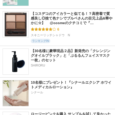
【コスデコのアイカラーと似てる！？高密着で質
感良し◎捨て色ナシでブルベさんの目元上品&華や
かに☆】 　@cosmeのクチコミで『…
6
スキニーリッチシャドウ　N
ランキングIN
【30名様に豪華現品２品】新発売の「クレンジン
グオイルブラック」と「ぷるるんフェイスマスク
一枚」のセット
SHIRORU
10名様にプレゼント！『シナールエクシア ホワイ
トメディカルローション』
シナール
ロージーピンクを購入 サンプルを試して良かった