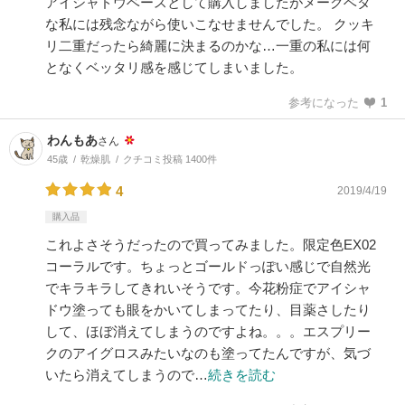
アイシャドウベースとして購入しましたがメークベタ
な私には残念ながら使いこなせませんでした。 クッキ
リ二重だったら綺麗に決まるのかな…一重の私には何
となくベッタリ感を感じてしまいました。
参考になった
1
わんもあ
さん
45歳
乾燥肌
クチコミ投稿 1400件
4
2019/4/19
購入品
これよさそうだったので買ってみました。限定色EX02
コーラルです。ちょっとゴールドっぽい感じで自然光
でキラキラしてきれいそうです。今花粉症でアイシャ
ドウ塗っても眼をかいてしまってたり、目薬さしたり
して、ほぼ消えてしまうのですよね。。。エスプリー
クのアイグロスみたいなのも塗ってたんですが、気づ
いたら消えてしまうので…
続きを読む