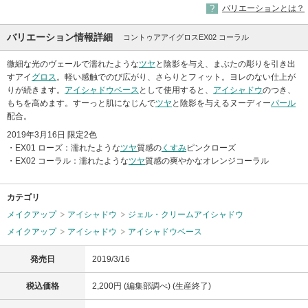
バリエーションとは？
バリエーション情報詳細
コントゥアアイグロスEX02 コーラル
微細な光のヴェールで濡れたような
ツヤ
と陰影を与え、まぶたの彫りを引き出
すアイ
グロス
。軽い感触でのび広がり、さらりとフィット。ヨレのない仕上が
りが続きます。
アイシャドウベース
として使用すると、
アイシャドウ
のつき、
もちを高めます。すーっと肌になじんで
ツヤ
と陰影を与えるヌーディー
パール
配合。
2019年3月16日 限定2色
・EX01 ローズ：濡れたような
ツヤ
質感の
くすみ
ピンクローズ
・EX02 コーラル：濡れたような
ツヤ
質感の爽やかなオレンジコーラル
カテゴリ
メイクアップ
アイシャドウ
ジェル・クリームアイシャドウ
メイクアップ
アイシャドウ
アイシャドウベース
発売日
2019/3/16
税込価格
2,200円 (編集部調べ) (生産終了)