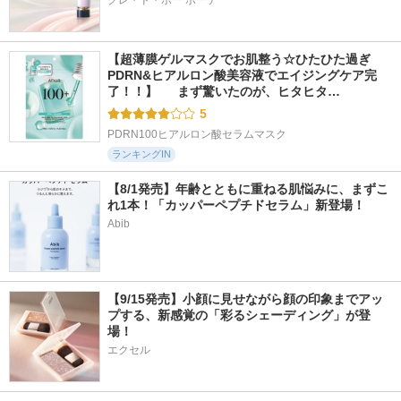
クレ・ド・ポー ボーテ
【超薄膜ゲルマスクでお肌整う☆ひたひた過ぎ
PDRN&ヒアルロン酸美容液でエイジングケア完
了！！】  　まず驚いたのが、ヒタヒタ…
5
PDRN100ヒアルロン酸セラムマスク
ランキングIN
【8/1発売】年齢とともに重ねる肌悩みに、まずこ
れ1本！「カッパーペプチドセラム」新登場！
Abib
【9/15発売】小顔に見せながら顔の印象までアッ
プする、新感覚の「彩るシェーディング」が登
場！
エクセル