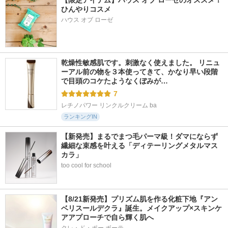
【限定アイテム】ハウス オブ ローゼのオススメ！
ひんやりコスメ
ハウス オブ ローゼ
乾燥性敏感肌です。刺激なく使えました。 リニュ
ーアル前の物を３本使ってきて、かなり早い段階
で目頭のコケたようなくぼみが…
7
レチノパワー リンクルクリーム ba
ランキングIN
【新発売】まるでまつ毛パーマ級！ダマにならず
繊細な束感を叶える「ディテーリングメタルマス
カラ」
too cool for school
【8/21新発売】プリズム肌を作る化粧下地『アン
ベリスールデクラ』誕生。メイクアップ×スキンケ
アアプローチで自ら輝く肌へ