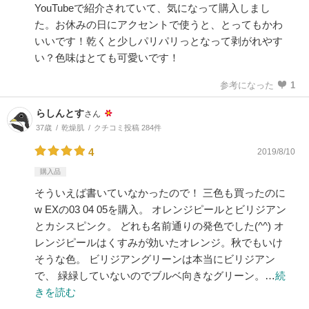
YouTubeで紹介されていて、気になって購入しまし
た。お休みの日にアクセントで使うと、とってもかわ
いいです！乾くと少しパリパリっとなって剥がれやす
い？色味はとても可愛いです！
参考になった
1
らしんとす
さん
37歳
乾燥肌
クチコミ投稿 284件
4
2019/8/10
購入品
そういえば書いていなかったので！ 三色も買ったのに
w EXの03 04 05を購入。 オレンジピールとビリジアン
とカシスピンク。 どれも名前通りの発色でした(^^) オ
レンジピールはくすみが効いたオレンジ。秋でもいけ
そうな色。 ビリジアングリーンは本当にビリジアン
で、 緑緑していないのでブルベ向きなグリーン。…
続
きを読む