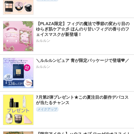
【PLAZA限定】フィグの魔法で季節の変わり目の
ゆらぎ肌ケア☆彡 ほんのり甘いフィグの香りのフ
ェイスマスクが新登場！
ルルルン
＼ルルルンピュア 青が限定パッケージで登場💙／
ルルルン
7月第2弾プレゼント★この夏注目の新作デパコス
が当たるチャンス
メイクアップ