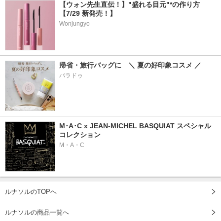
【ウォン先生直伝！】"盛れる目元"*の作り方
【7/29 新発売！】
Wonjungyo
帰省・旅行バッグに　＼ 夏の好印象コスメ ／
パラドゥ
M･A･C x JEAN-MICHEL BASQUIAT スペシャル
コレクション
M・A・C
ルナソルのTOPへ
ルナソルの商品一覧へ