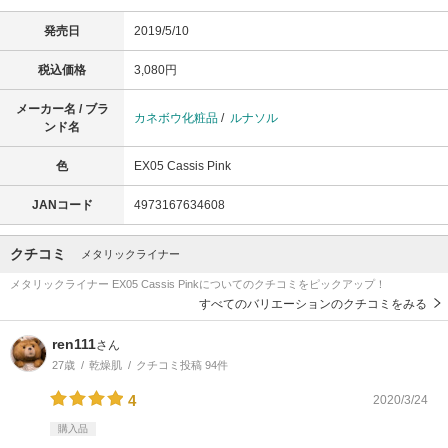
発売日
2019/5/10
税込価格
3,080円
メーカー名 / ブラ
カネボウ化粧品
/
ルナソル
ンド名
色
EX05 Cassis Pink
JANコード
4973167634608
クチコミ
メタリックライナー
メタリックライナー EX05 Cassis Pinkについてのクチコミをピックアップ！
すべてのバリエーションのクチコミをみる
ren111
さん
27歳
乾燥肌
クチコミ投稿 94件
4
2020/3/24
購入品