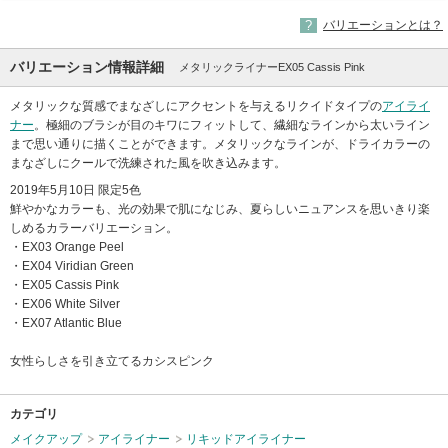
バリエーションとは？
バリエーション情報詳細
メタリックライナーEX05 Cassis Pink
メタリックな質感でまなざしにアクセントを与えるリクイドタイプの
アイライ
ナー
。極細のブラシが目のキワにフィットして、繊細なラインから太いライン
まで思い通りに描くことができます。メタリックなラインが、ドライカラーの
まなざしにクールで洗練された風を吹き込みます。
2019年5月10日 限定5色
鮮やかなカラーも、光の効果で肌になじみ、夏らしいニュアンスを思いきり楽
しめるカラーバリエーション。
・EX03 Orange Peel
・EX04 Viridian Green
・EX05 Cassis Pink
・EX06 White Silver
・EX07 Atlantic Blue
女性らしさを引き立てるカシスピンク
カテゴリ
メイクアップ
アイライナー
リキッドアイライナー