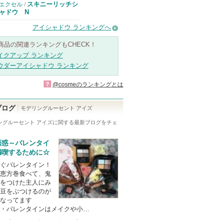
スキニーリッチシ
エクセル
/
ャドウ N
アイシャドウ ランキングへ
商品の関連ランキングもCHECK！
イクアップ ランキング
ウダーアイシャドウ ランキング
?
@cosmeのランキングとは
ブログ
モデリングルーセント アイズ
ングルーセント アイズ
に関する最新ブログをチェ
誘惑～バレンタイ
満喫するために☆
ぐバレンタイン！
恵方巻食べて、鬼
をつけた主人にみ
豆をぶつけるのが
なってます
・バレンタインはメイクや小…