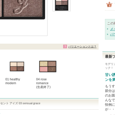
この
メ
パ
バリエーションとは？
最新
モデリ
ック！
甘い
01 healthy
04 rose
ンを
modern
romance
もうす
(生産終了)
節分は
のお面
んなで
 アイズ 03 sensual grace
恒例に
が・・
ト