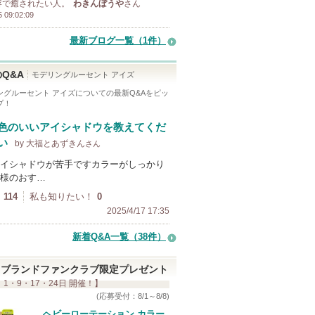
容で癒されたい人。
わきんぼうや
さん
5 09:02:09
最新ブログ一覧（1件）
Q&A
モデリングルーセント アイズ
ングルーセント アイズ
についての最新Q&Aをピッ
プ！
色のいいアイシャドウを教えてくだ
い
by 大福とあずきん
さん
イシャドウが苦手ですカラーがしっかり
様のおす…
114
私も知りたい！
0
2025/4/17 17:35
新着Q&A一覧（38件）
ブランドファンクラブ限定プレゼント
 1・9・17・24日 開催！】
(応募受付：8/1～8/8)
ヘビーローテーション カラー