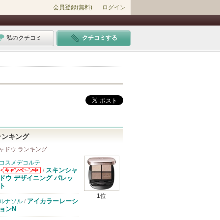
会員登録(無料)
ログイン
私のクチコミ
クチコミする
ランキング
ャドウ ランキング
コスメデコルテ
スキンシャ
/
コスメデコルテ
ドウ デザイニング パレッ
からのお知らせ
ト
があります
1位
アイカラーレーシ
ルナソル
/
ョンN