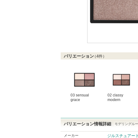
バリエーション
（
4
件）
03 sensual
02 classy
grace
modern
バリエーション情報詳細
モデリングルーセント
メーカー
ジルスチュアー