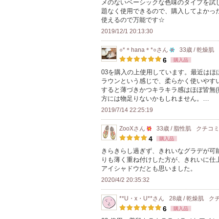
メのないベーシックな色味のタイプを試
題なく使用できるので、購入してよかっ
使えるので万能です☆
2019/12/1 20:13:30
○*＊hana＊*○
さん
33歳 / 乾燥肌
10
6
購入品
人
03を購入の上使用しています。最近は
ラウンという感じで、柔らかく使いやす
以
すると薄づきかつキラキラ感はほぼ皆無(
上
方には物足りないかもしれません。…
の
2019/7/14 22:25:19
メ
ン
ZooX
さん
33歳 / 脂性肌
クチコ
50
4
購入品
バ
人
きらきらし過ぎず、きれいなグラデが可
ー
りも薄く重ね付けした方が、きれいに仕
以
に
アイシャドウだとも思いました。
上
お
2020/4/2 20:35:32
の
気
メ
**U・x・U**
さん
28歳 / 乾燥肌
ク
に
ン
6
購入品
入
バ