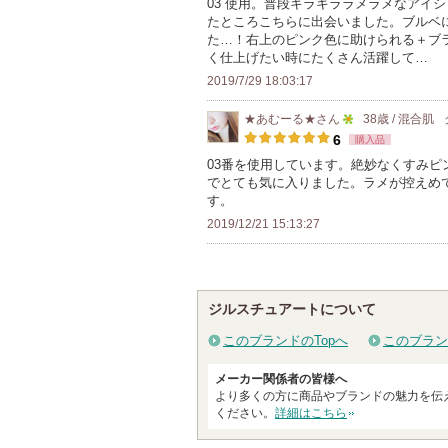
03 使用。普段キラキララメラメなアイ
り
たところこちらに出会いました。ブルベ
ー
登
た…！右上のピンク色に助けられる＋ブ
に
録
く仕上げたい時にたくさん活躍して…
お
さ
2019/7/29 18:03:17
気
れ
★あむーる★
さん
38歳 / 混合肌
に
て
5
6
購入品
入
い
人
03番を使用しています。絶妙なくすみ
り
ま
でとても気に入りました。ラメが控えめ
以
登
す
す。
上
録
2019/12/21 15:13:27
の
さ
メ
れ
ン
て
バ
ジルスチュアートについて
い
ー
ま
このブランドのTopへ
このブラン
に
す
お
メーカー関係者の皆様へ
より多くの方に商品やブランドの魅力を伝
気
ください。
詳細はこちら
に
入