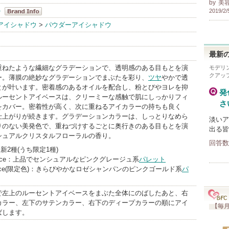
by
美
ト
2019/2/
ジルスチュア
アイシャドウ
>
パウダーアイシャドウ
ート
BrandInfo
最新の
重ねたような繊細なグラデーションで、透明感のある目もとを演
モデリ
クアッ
ー。薄膜の絶妙なグラデーションでまぶたを彩り、
ツヤ
やかで透
とが叶います。密着感のあるオイルを配合し、粉とびやヨレを抑
発
ルーセントアイベースは、クリーミーな感触で肌にしっかりフィ
さ
をカバー。密着性が高く、次に重ねるアイカラーの持ちも良く
仕上がりが続きます。グラデーションカラーは、しっとりなめら
淡いア
りのない美発色で、重ねづけするごとに奥行きのある目もとを演
出る皆
シュアルクリスタルフローラルの香り。
回答数
 新2種(うち限定1種)
al grace：上品でセンシュアルなピンクグレージュ系
パレット
romance(限定色)：きらびやかなロゼシャンパンのピンクゴールド系
パ
で左上のルーセントアイベースをまぶた全体にのばしたあと、右
カラー、左下のサテンカラー、右下のディープカラーの順にアイ
【毎月
ばします。