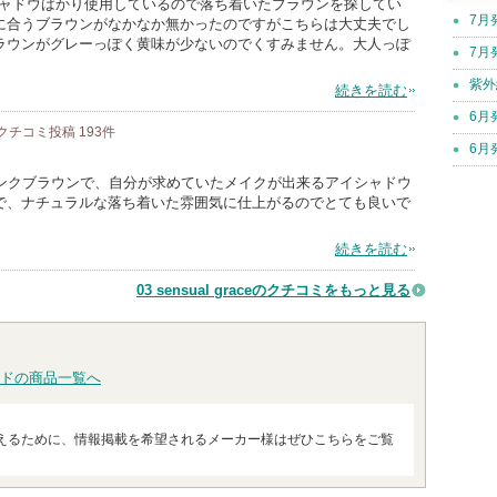
シャドウばかり使用しているので落ち着いたブラウンを探してい
7月
に合うブラウンがなかなか無かったのですがこちらは大丈夫でし
ラウンがグレーっぽく黄味が少ないのでくすみません。大人っぽ
7月
紫外
続きを読む
6月
クチコミ投稿
193
件
6月
ピンクブラウンで、自分が求めていたメイクが出来るアイシャドウ
で、ナチュラルな落ち着いた雰囲気に仕上がるのでとても良いで
続きを読む
03 sensual graceのクチコミをもっと見る
ドの商品一覧へ
えるために、情報掲載を希望されるメーカー様はぜひこちらをご覧