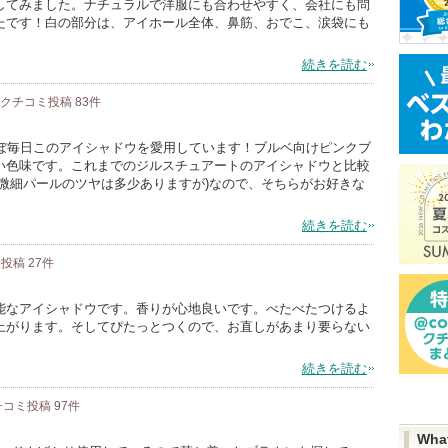
してみました。ナチュラルで洋服にも合わせやすく、会社にも問
たです！白の部分は、アイホール全体、鼻筋、おでこ、涙袋にも
続きを読む
クチコミ投稿
83
件
ほぼ毎日このアイシャドウを愛用しています！ブルベ向けピンクブ
い色味です。これまでのジルスチュアートのアイシャドウと比較
微細パールのツヤは多少ありますが)なので、そちらがお好きな
続きを読む
ミ投稿
27
件
能なアイシャドウです。香りが心地良いです。べたべたつけるよ
上がります。そしてぴたっとつくので、お直しがあまり要らない
続きを読む
チコミ投稿
97
件
Wha