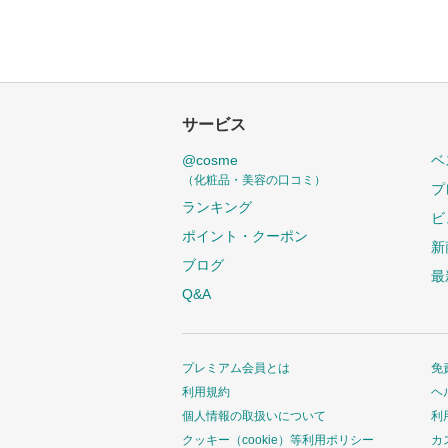
り
登
録
さ
れ
サービス
て
@cosme
ベ
い
（化粧品・美容の口コミ）
プ
ま
ランキング
す
ビ
ポイント・クーポン
新
ブログ
最
Q&A
プレミアム会員とは
免
利用規約
ヘ
個人情報の取扱いについて
利
クッキー（cookie）等利用ポリシー
カ