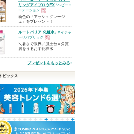
リングアイブロウEX
/ ヘビーロ
ーテーション
新色の「アッシュグレージ
現
ュ」をプレゼント！
ルートバリア 化粧水
/ ネイチャ
品
ーリパブリック
＼暑さで限界／肌土台＝角質
現
層をうるおす化粧水
品
プレゼントをもっとみる
トピックス