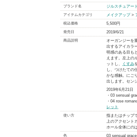
ブランド名
ジルスチュアー
アイテムカテゴリ
メイクアップ
>
税込価格
5,500円
発売日
2019/6/21
商品説明
オーガンジーを
出するアイカラ
明感のある目も
えます。左上の
ットし、
くすみ
し、つけたての
かな感触。にご
出します。セン
2019年6月21日
・03 sensu
・04 rose 
レット
使い方
指またはチップ
上のアクセント
ホール全体にの
色
03 sensual grace