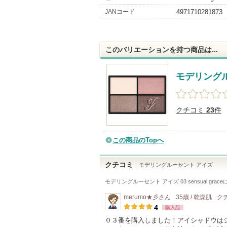
JANコード
4971710281873
このバリエーションを持つ商品は...
モデリング
クチコミ
23
件
この商品のTopへ
クチコミ
モデリングルーセント アイズ
モデリングルーセント アイズ 03 sensual grace
merumo★彡
さん
35歳 / 乾燥肌
ク
4
購入品
０３番を購入しました！アイシャドウは