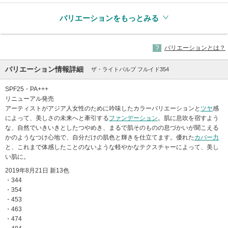
バリエーションをもっとみる
バリエーションとは？
バリエーション情報詳細
ザ・ライトバルブ フルイド354
SPF25・PA+++
リニューアル発売
アーティストがアジア人女性のために吟味したカラーバリエーションと
ツヤ
感
によって、美しさの未来へと牽引する
ファンデーション
。肌に息吹を宿すよう
な、自然でいきいきとしたつやめき、まるで肌そのものの息づかいが聞こえる
かのようなつけ心地で、自分だけの肌色と輝きを仕立てます。優れた
カバー力
と、これまで体感したことのないような軽やかなテクスチャーによって、美し
い肌に。
2019年8月21日 新13色
・344
・354
・453
・463
・474