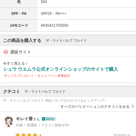
色
354
SPF・PA
SPF25・PA+++
JANコード
4935421703550
この商品を購入する
ザ・ライトバルブ フルイド
通販サイト
今すぐ買える！
シュウ ウエムラ公式オンラインショップのサイトで購入
サンプルプレゼント・キャンペーン多数紹介
クチコミ
ザ・ライトバルブ フルイド
ザ・ライトバルブ フルイド 354についてのクチコミをピックアップ！
すべてのバリエーションのクチコミをみる
キレイ香
さん
43歳
普通肌
クチコミ投稿 67件
4
2020/4/14