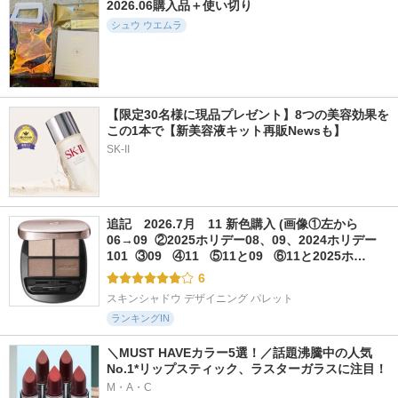
2026.06購入品＋使い切り
シュウ ウエムラ
【限定30名様に現品プレゼント】8つの美容効果を
この1本で【新美容液キット再販Newsも】
SK-II
追記　2026.7月　11 新色購入 (画像①左から
06→09  ②2025ホリデー08、09、2024ホリデー
101  ③09   ④11   ⑤11と09   ⑥11と2025ホ…
6
スキンシャドウ デザイニング パレット
ランキングIN
＼MUST HAVEカラー5選！／話題沸騰中の人気
No.1*リップスティック、ラスターガラスに注目！
M・A・C