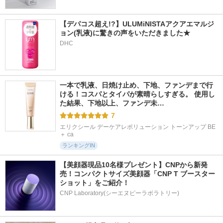
【デパコス超え!?】ULUMiNISTAアクアエマルジ
ョン(乳液)に驚きの声をいただきました★
DHC
一本で乳液、日焼け止め、下地、ファンデまで行
ける！コスパとタイパが素晴らしすぎる。 使用し
た結果、下地以上、ファンデ未…
7
エリクシール デーケアレボリューション トーンアップ BE 
＋ ca
ランキングIN
【美顔器現品10名様プレゼント】CNPから新発
売！コンパクトサイズ美顔器「CNP T ブースター 
ショット」をご紹介！
CNP Laboratory(シーエヌピーラボラトリー)