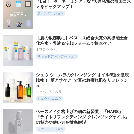
「belif」や「ネーミング」など6月発売の韓国コス
メをピックアップ！
ファンデーション
【夏の敏感肌に】ベスコス総合大賞の高機能土台
化粧水・乳液＆洗顔フォームで根本ケア
d プログラム
リキッドファンデーション
シュウ ウエムラのクレンジング オイル5種を徹底
比較！“落とすケア”で夏のお疲れ肌をリフレッシ
ュ
シュウ ウエムラ
シュウ ウエムラ
ベースメイク格上げの朝の新習慣！「NARS」
『ライトリフレクティング クレンジングオイル』
の魅力や使い方を徹底解説
ファンデーション