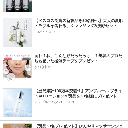
【ベスコス受賞の新製品を30名様へ】大人の夏肌
トラブルを労わる、クレンジング&洗顔セット
エレクトロン
あれ？私、こんな顔だったっけ…？美容のプロた
ちも驚いた極薄テープをプレゼント
かづきれいこ
【歴代累計100万本突破*1】アンプルール ブライ
トAOローションN 現品を30名様にプレゼント
アンプルール(AMPLEUR)
【現品30名プレゼント】ひんやりマッサージジェ