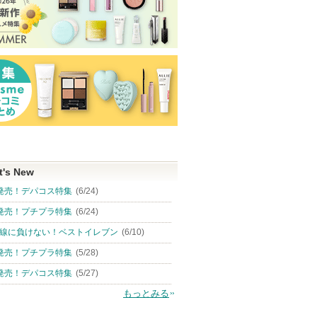
t's New
発売！デパコス特集
(6/24)
発売！プチプラ特集
(6/24)
線に負けない！ベストイレブン
(6/10)
発売！プチプラ特集
(5/28)
発売！デパコス特集
(5/27)
もっとみる