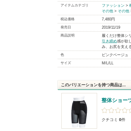
アイテムカテゴリ
ファッション
>
その他
>
その他
税込価格
7,480円
発売日
2019/11/19
商品説明
履くだけ整体シ
引き締め
感が欲
み、お尻を支え
色
ピンクベージュ
サイズ
M/L/LL
このバリエーションを持つ商品は...
整体ショーツ
クチコミ
0
件