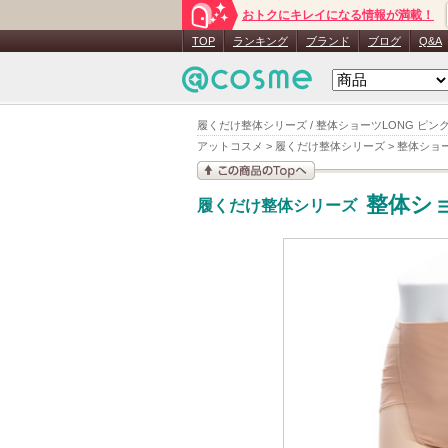
おトクにキレイになる情報が満載！
TOP
ランキング
ブランド
ブログ
Q&A
履くだけ整体シリーズ / 整体ショーツLONG ピン
アットコスメ
>
履くだけ整体シリーズ
>
整体ショー
この商品の情報を見
整体ショ
履くだけ整体シリーズ
る