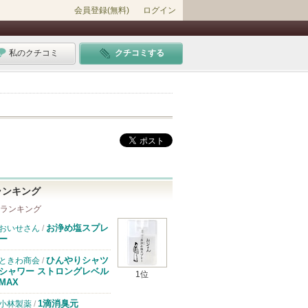
会員登録(無料)
ログイン
私のクチコミ
クチコミする
ランキング
 ランキング
お浄め塩スプレ
おいせさん
/
ー
ひんやりシャツ
ときわ商会
/
シャワー ストロングレベル
1位
MAX
1滴消臭元
小林製薬
/