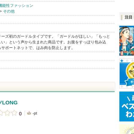
履くだけ整体
機能性ファッション
>
その他
シリーズ
注目
BrandInfo
リーズ初のガードルタイプです。「ガードルがほしい」「もっと
しい」という声から生まれた商品です。お腹をすっぽり包み込
るサポートネットで、はみ肉を防止します。
LONG
0
-pt