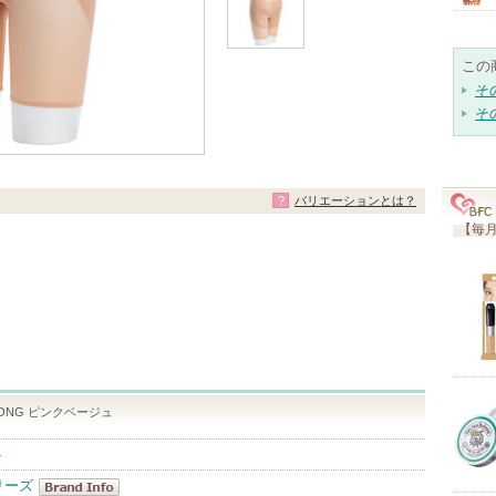
この
そ
そ
バリエーションとは？
【毎月
ONG ピンクベージュ
ト
リーズ