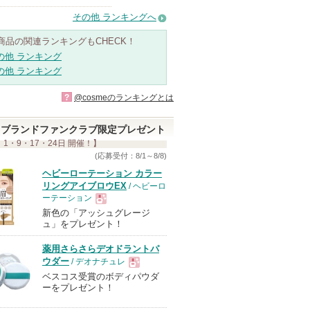
その他 ランキングへ
商品の関連ランキングもCHECK！
の他 ランキング
の他 ランキング
?
@cosmeのランキングとは
ブランドファンクラブ限定プレゼント
 1・9・17・24日 開催！】
(応募受付：8/1～8/8)
ヘビーローテーション カラー
リングアイブロウEX
/ ヘビーロ
ーテーション
新色の「アッシュグレージ
現
ュ」をプレゼント！
薬用さらさらデオドラントパ
品
ウダー
/ デオナチュレ
ベスコス受賞のボディパウダ
現
ーをプレゼント！