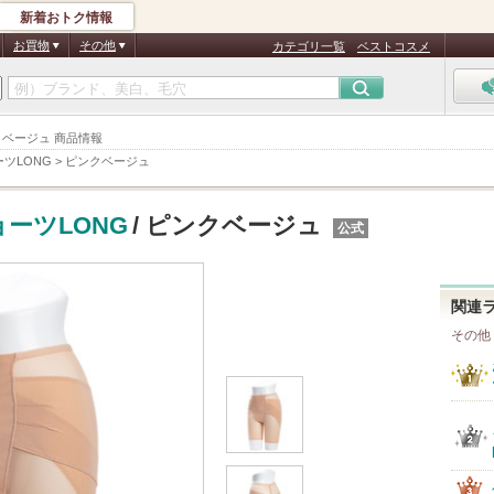
新着おトク情報
お買物
その他
カテゴリ一覧
ベストコスメ
クベージュ 商品情報
ツLONG
>
ピンクベージュ
ーツLONG
/ ピンクベージュ
公式
関連
その他