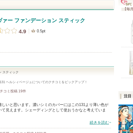
【毎月
ヴァー ファンデーション スティック
4.9
0.5pt
ン スティック
131 ヘルシィベージュ
についてのクチコミをピックアップ！
チコミ投稿
19
件
注目
しいと思います。濃いシミのカバーにはこの131より薄い色が
いて見えます。シェーディングとして使おうかなと考えていま
。
続きを読む