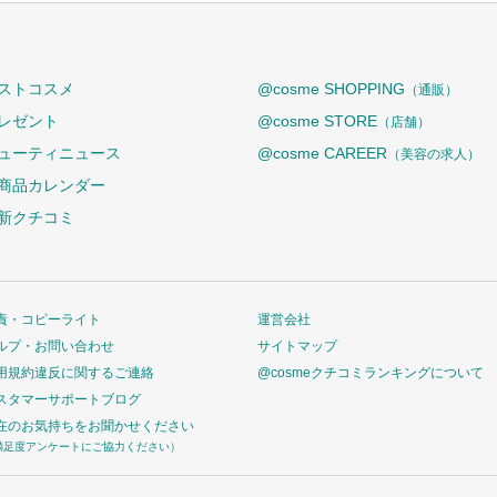
ストコスメ
@cosme SHOPPING
（通販）
レゼント
@cosme STORE
（店舗）
ューティニュース
@cosme CAREER
（美容の求人）
商品カレンダー
新クチコミ
責・コピーライト
運営会社
ルプ・お問い合わせ
サイトマップ
用規約違反に関するご連絡
@cosmeクチコミランキングについて
スタマーサポートブログ
在のお気持ちをお聞かせください
満足度アンケートにご協力ください）