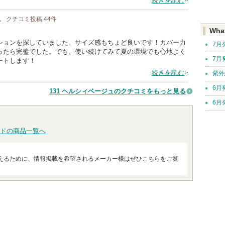
続きを読む
肌
クチコミ投稿
44
件
Wha
ションを探していました。サイズ感もちょど良いです！カバー力
7月
ったら完璧でした。でも、使い続けてみて夏の環境でも心地よく
7月
ートします！
続きを読む
紫外
6月
131 ヘルシィベージュのクチコミをもっと見る
6月
ドの商品一覧へ
えるために、情報掲載を希望されるメーカー様はぜひこちらをご覧