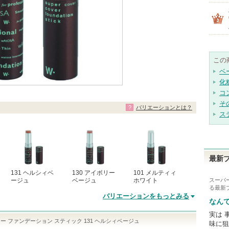
この
ベ
化
コ
そ
バリエーションとは？
ス
最新
131 ヘルシィベ
130 アイボリー
101 メルティィ
ージュ
ベージュ
ホワイト
スーパ
る最新
バリエーションをもっとみる
なん
実は 
ー ファンデーション スティック 131 ヘルシィベージュ
味に狙