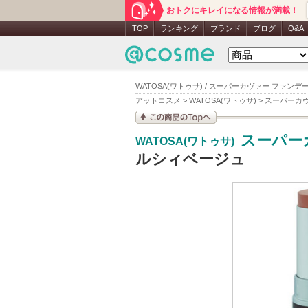
おトクにキレイになる情報が満載！
TOP
ランキング
ブランド
ブログ
Q&A
WATOSA(ワトゥサ) / スーパーカヴァー ファン
アットコスメ
>
WATOSA(ワトゥサ)
>
スーパーカヴ
この商品の情報を見
スーパー
WATOSA(ワトゥサ)
る
ルシィベージュ