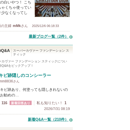
の白いやつ！ こち
ちゃくちゃ使ってい
り少なくなってし
通の主婦
mMk
さん
2025/12/6 06:18:33
最新ブログ一覧（2件）
Q&A
スーパーカヴァー ファンデーション ス
ティック
ーカヴァー ファンデーション スティック
につい
新Q&Aをピックアップ！
キビ跡隠しのコンシーラー
 mm8836
さん
キビ跡あり、何塗っても隠しきれないの
お勧めの…
116
私も知りたい！
1
新着回答あり
2026/7/31 08:19
新着Q&A一覧（210件）