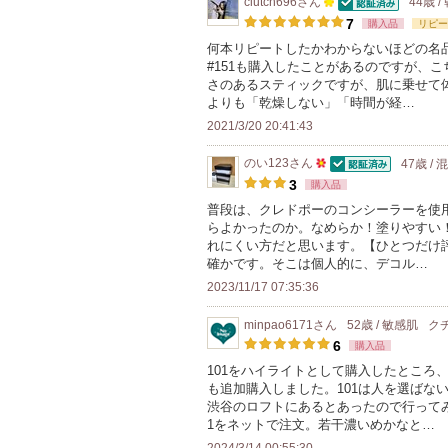
clutch696
さん
44歳 
認証済
100
7
購入品
リピー
人
何本リピートしたかわからないほどの名品で
#151も購入したことがあるのですが、
以
さのあるスティックですが、肌に乗せて
上
よりも「乾燥しない」「時間が経…
の
2021/3/20 20:41:43
メ
ン
のい123
さん
47歳 /
認証済
50
3
購入品
バ
人
普段は、クレドポーのコンシーラーを使
ー
らよかったのか。なめらか！塗りやすい
以
に
れにくい方だと思います。【ひとつだけ
上
お
確かです。そこは個人的に、デコル…
の
気
2023/11/17 07:35:36
メ
に
ン
minpao6171
さん
52歳 / 敏感肌
ク
入
6
購入品
バ
り
101をハイライトとして購入したところ
ー
登
も追加購入しました。101は人を選ばない
に
録
渋谷のロフトにあるとあったので行って
お
1をネットで注文。若干濃いめかなと…
さ
気