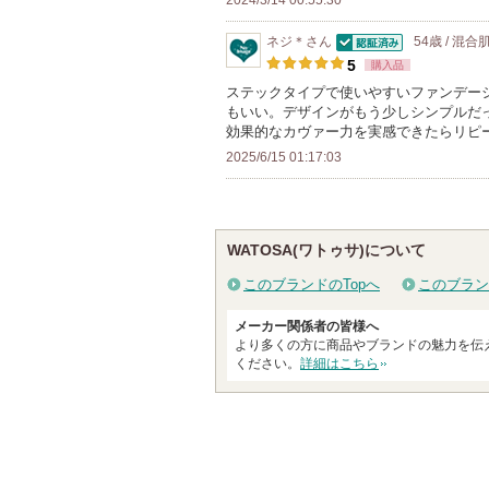
2024/3/14 00:55:30
れ
に
て
ネジ＊
さん
54歳 / 混合
入
い
認証済
5
購入品
り
ま
ステックタイプで使いやすいファンデー
登
す
もいい。デザインがもう少しシンプルだ
録
効果的なカヴァー力を実感できたらリピ
さ
2025/6/15 01:17:03
れ
て
い
WATOSA(ワトゥサ)について
ま
このブランドのTopへ
このブラン
す
メーカー関係者の皆様へ
より多くの方に商品やブランドの魅力を伝
ください。
詳細はこちら