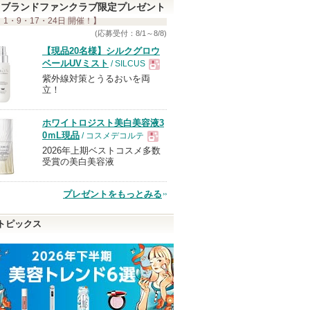
ブランドファンクラブ限定プレゼント
 1・9・17・24日 開催！】
(応募受付：8/1～8/8)
【現品20名様】シルクグロウ
ベールUVミスト
/ SILCUS
紫外線対策とうるおいを両
現
立！
品
ホワイトロジスト美白美容液3
0ｍL現品
/ コスメデコルテ
2026年上期ベストコスメ多数
現
受賞の美白美容液
品
プレゼントをもっとみる
トピックス