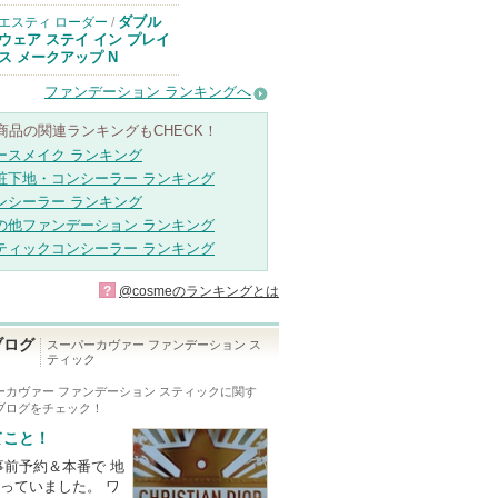
ります
ダブル
エスティ ローダー
/
ウェア ステイ イン プレイ
ス メークアップ N
ファンデーション ランキングへ
商品の関連ランキングもCHECK！
ースメイク ランキング
粧下地・コンシーラー ランキング
ンシーラー ランキング
の他ファンデーション ランキング
ティックコンシーラー ランキング
?
@cosmeのランキングとは
ブログ
スーパーカヴァー ファンデーション ス
ティック
ーカヴァー ファンデーション スティック
に関す
ブログをチェック！
てこと！
事前予約＆本番で 地
っていました。 ワ