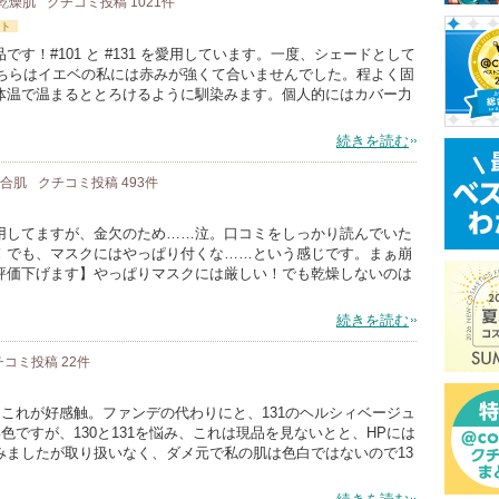
/ 乾燥肌
クチコミ投稿
1021
件
ト
す！#101 と #131 を愛用しています。一度、シェードとして
こちらはイエベの私には赤みが強くて合いませんでした。程よく固
体温で温まるととろけるように馴染みます。個人的にはカバー力
続きを読む
 混合肌
クチコミ投稿
493
件
用してますが、金欠のため……泣。口コミをしっかり読んでいた
！でも、マスクにはやっぱり付くな……という感じです。まぁ崩
評価下げます】やっぱりマスクには厳しい！でも乾燥しないのは
続きを読む
チコミ投稿
22
件
、これが好感触。ファンデの代わりにと、131のヘルシィベージュ
色ですが、130と131を悩み、これは現品を見ないとと、HPには
みましたが取り扱いなく、ダメ元で私の肌は色白ではないので13