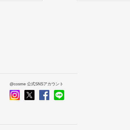
@cosme 公式SNSアカウント
instagram
x
facebook
line