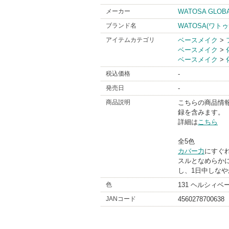
メーカー
WATOSA GLOB
ブランド名
WATOSA(ワトゥ
アイテムカテゴリ
ベースメイク
>
ベースメイク
>
ベースメイク
>
税込価格
-
発売日
-
商品説明
こちらの商品情
録を含みます。
詳細は
こちら
全5色
カバー力
にすぐ
スルとなめらか
し、1日中しな
色
131 ヘルシィベ
JANコード
4560278700638