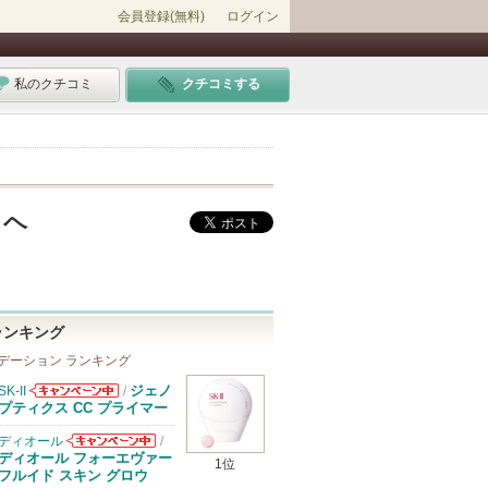
会員登録(無料)
ログイン
私のクチコミ
クチコミする
1 ヘ
ランキング
デーション ランキング
ジェノ
SK-II
/
SK-IIからのお
プティクス CC プライマー
知らせがありま
す
ディオール
/
ディオールから
ディオール フォーエヴァー
1位
のお知らせがあ
フルイド スキン グロウ