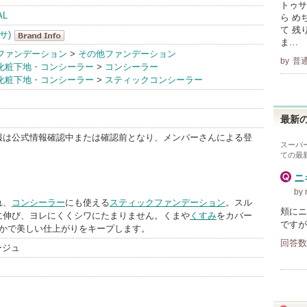
トゥサ
AL
ら め
て 残
サ)
ま…
WATOSA(ワ
ファンデーション
>
その他ファンデーション
by
普
化粧下地・コンシーラー
>
コンシーラー
トゥサ)
化粧下地・コンシーラー
>
スティックコンシーラー
BrandInfo
最新の
報は公式情報確認中または確認前となり、メンバーさんによる登
スーパ
ての最
ニ
by
れ、
コンシーラー
にも使える
スティックファンデーション
。スル
頬にニ
に伸び、ヨレにくくシワにたまりません。くまや
くすみ
をカバー
ですが
やかで美しい仕上がりをキープします。
回答数
ージュ